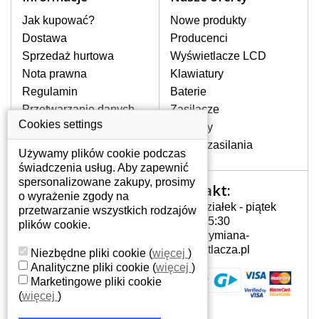
stronie internetowej ją znajdziesz za
pomocy wyszukiwarki. Wystarczy znać
Jak kupować?
Nowe produkty
model laptopa. Przy każdej klawiaturze
Dostawa
Producenci
nie może brakować szczególowe zdjęcie
Sprzedaż hurtowa
Wyświetlacze LCD
do aktualnego stanu naszego magazynu.
Nota prawna
Klawiatury
Regulamin
Baterie
W JAKI SPOSÓB MOŻE SIĘ
Przetwarzanie danych
Zasilacze
PRZEJAWIAĆ USTERKA
osobowych
Cookies settings
Zawiasy
KLAWIATURY?
Gdzie nas znajdziesz
Złącza zasilania
Częstymi objawami są pomijanie liter
Używamy plików cookie podczas
czy wyświetlanie innych liter oraz
świadczenia usług. Aby zapewnić
dublowanie tych samych znaków. W
spersonalizowane zakupy, prosimy
Kontakt:
Twoje konto
przypadku podlicia klawisze nie
o wyrażenie zgody na
Poniedziałek - piątek
powrócą do pierwotnej pozycji. Albo
przetwarzanie wszystkich rodzajów
Twoje konto
7:00 - 15:30
też uszkodzenie mechaniczne, np.
plików cookie.
Dane osobowe
info@wymiana-
wyłamane klawisze.
Adresy
wyswietlacza.pl
Niezbędne pliki cookie
(
więcej
)
Historia zamówień
Analityczne pliki cookie
(
więcej
)
Marketingowe pliki cookie
JAK TO DZIAŁA?
(
więcej
)
Klawiatura składa się z kilku
warstw folii, z których przewodzą