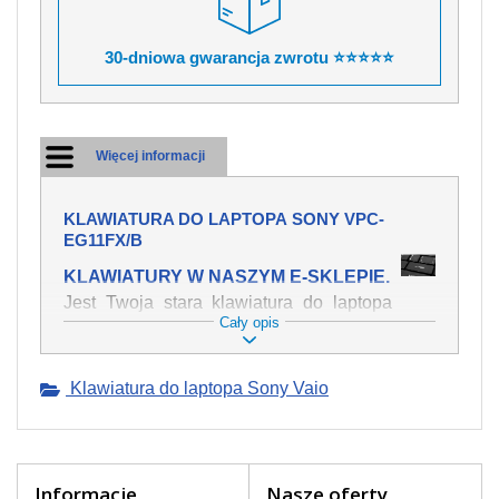
30-dniowa gwarancja zwrotu ⭐⭐⭐⭐⭐
Więcej informacji
KLAWIATURA DO LAPTOPA SONY VPC-
EG11FX/B
KLAWIATURY W NASZYM E-SKLEPIE.
Jest Twoja stara klawiatura do laptopa
Cały opis
SONY VPC-EG11FX/B mechanicznie
uszkodzona, polałeś ją płynem, który
spowodował iż klawisze nie wracają do
Klawiatura do laptopa Sony Vaio
swojej pozycji? Kup nową klawiaturę,
która będzie pracowała jak powinna.
Oferujemy oryginalne klawiatury w
czeskiej lokalizacji od wszystkich
światowach producentów. Na naszej
Informacje
Nasze oferty