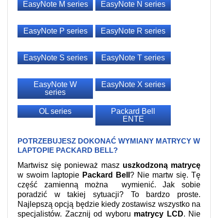
EasyNote M series
EasyNote N series
EasyNote P series
EasyNote R series
EasyNote S series
EasyNote T series
EasyNote W
EasyNote X series
series
OL series
Packard Bell
ENTE
POTRZEBUJESZ DOKONAĆ WYMIANY MATRYCY W
LAPTOPIE PACKARD BELL?
Martwisz się ponieważ masz
uszkodzoną matrycę
w swoim laptopie
Packard Bell
? Nie martw się. Tę
część zamienną można wymienić. Jak sobie
poradzić w takiej sytuacji? To bardzo proste.
Najlepszą opcją będzie kiedy zostawisz wszystko na
specjalistów. Zacznij od wyboru
matrycy LCD
. Nie