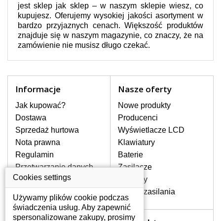
jest sklep jak sklep – w naszym sklepie wiesz, co
kupujesz. Oferujemy wysokiej jakości asortyment w
bardzo przyjaznych cenach. Większość produktów
znajduje się w naszym magazynie, co znaczy, że na
zamówienie nie musisz długo czekać.
Informacje
Nasze oferty
Jak kupować?
Nowe produkty
Dostawa
Producenci
Sprzedaż hurtowa
Wyświetlacze LCD
Nota prawna
Klawiatury
Regulamin
Baterie
Przetwarzanie danych
Zasilacze
osobowych
Cookies settings
Zawiasy
Gdzie nas znajdziesz
Złącza zasilania
Używamy plików cookie podczas
świadczenia usług. Aby zapewnić
spersonalizowane zakupy, prosimy