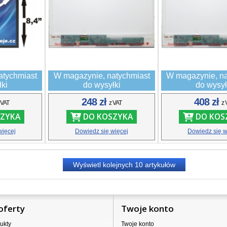
atychmiast
W magazynie, natychmiast
W magazynie, na
łki
do wysyłki
do wysył
248 zł
408 zł
 VAT
z VAT
z 
ZYKA
DO KOSZYKA
DO KOS
więcej
Dowiedz się więcej
Dowiedz się w
Wyświetl kolejnych
10
artykułów
oferty
Twoje konto
ukty
Twoje konto