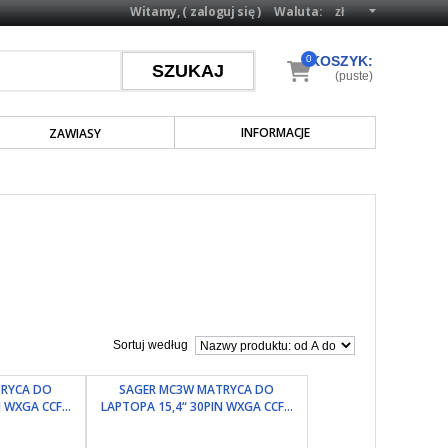
Witamy, (
zaloguj się
)
Waluta:
0
KOSZYK:
(puste)
INFORMACJE
ZAWIASY
Sortuj według
TRYCA DO
SAGER MC3W MATRYCA DO
 WXGA CCF...
LAPTOPA 15,4“ 30PIN WXGA CCF...