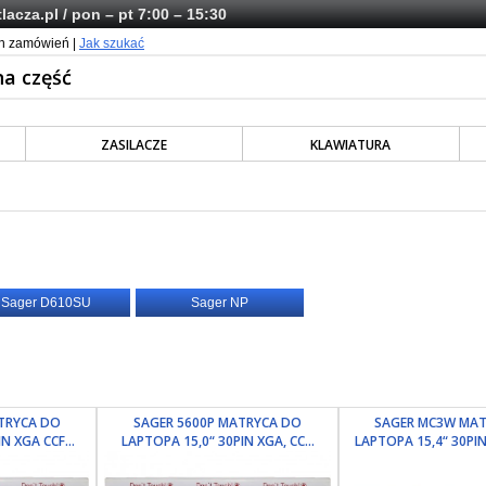
lacza.pl
/ pon – pt 7:00 – 15:30
ch zamówień |
Jak szukać
ZASILACZE
KLAWIATURA
Sager D610SU
Sager NP
TRYCA DO
SAGER 5600P MATRYCA DO
SAGER MC3W MA
N XGA CCF...
LAPTOPA 15,0“ 30PIN XGA, CC...
LAPTOPA 15,4“ 30PIN