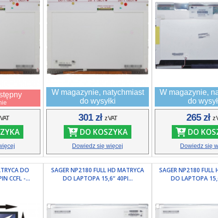
W magazynie, natychmiast
W magazynie, na
stępny
do wysyłki
do wysył
nie
301 zł
265 zł
 VAT
z VAT
z 
ZYKA
DO KOSZYKA
DO KOS
więcej
Dowiedz się więcej
Dowiedz się w
ATRYCA DO
SAGER NP2180 FULL HD MATRYCA
SAGER NP2180 FULL
N CCFL -...
DO LAPTOPA 15,6“ 40PI...
DO LAPTOPA 15,6“