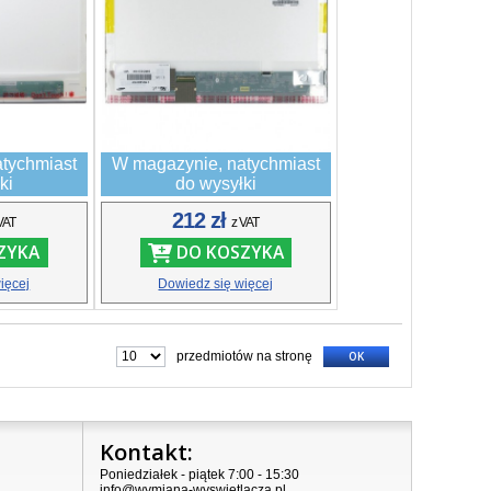
tychmiast
W magazynie, natychmiast
ki
do wysyłki
212 zł
VAT
z VAT
ZYKA
DO KOSZYKA
ięcej
Dowiedz się więcej
przedmiotów na stronę
OK
Kontakt:
Poniedziałek - piątek 7:00 - 15:30
info@wymiana-wyswietlacza.pl