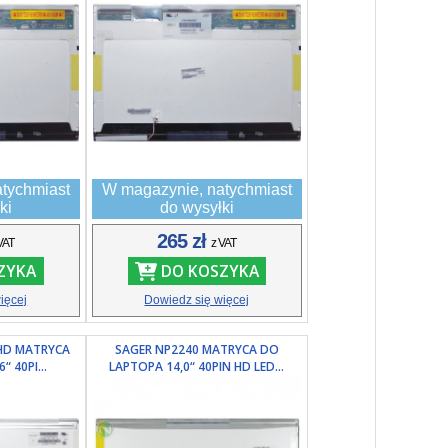
tychmiast
W magazynie, natychmiast
ki
do wysyłki
265 zł
VAT
z VAT
ZYKA
DO KOSZYKA
ięcej
Dowiedz się więcej
 HD MATRYCA
SAGER NP2240 MATRYCA DO
 40PI...
LAPTOPA 14,0“ 40PIN HD LED...