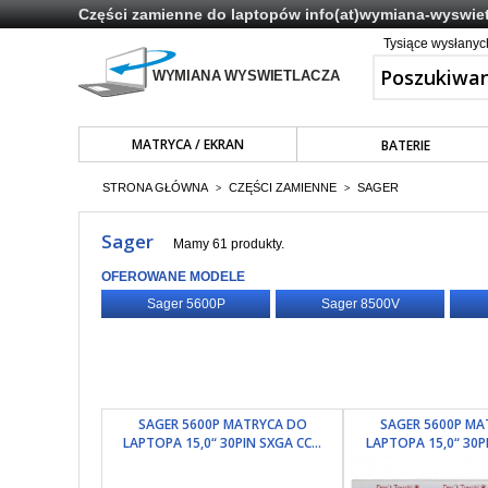
Części zamienne do laptopów
info(at)wymiana-wyswiet
Tysiące wysłany
MATRYCA / EKRAN
BATERIE
STRONA GŁÓWNA
CZĘŚCI ZAMIENNE
SAGER
>
>
Sager
Mamy 61 produkty.
OFEROWANE MODELE
Sager 5600P
Sager 8500V
SAGER 5600P MATRYCA DO
SAGER 5600P MA
LAPTOPA 15,0“ 30PIN SXGA CC...
LAPTOPA 15,0“ 30PI