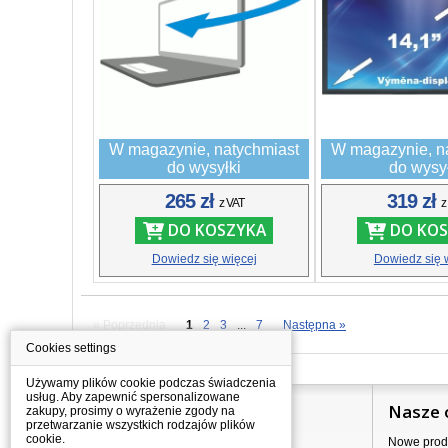
W magazynie, natychmiast
W magazynie, n
do wysyłki
do wysy
265 zł
319 zł
z VAT
z
DO KOSZYKA
DO KOS
Dowiedz się więcej
Dowiedz się 
« Poprzednia
1
2
3
...
7
Następna »
Cookies settings
Używamy plików cookie podczas świadczenia
usług. Aby zapewnić spersonalizowane
Informacje
Nasze 
zakupy, prosimy o wyrażenie zgody na
przetwarzanie wszystkich rodzajów plików
cookie.
Jak kupować?
Nowe prod