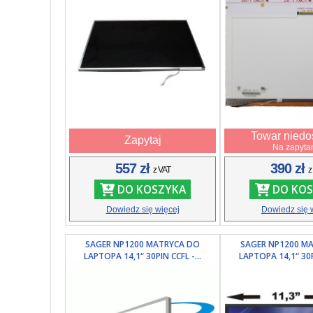
Towar niedo
Zapytaj
Na zapyta
557 zł
390 zł
z VAT
z
DO KOSZYKA
DO KOS
Dowiedz się więcej
Dowiedz się 
SAGER NP1200 MATRYCA DO
SAGER NP1200 M
LAPTOPA 14,1“ 30PIN CCFL -...
LAPTOPA 14,1“ 30PI