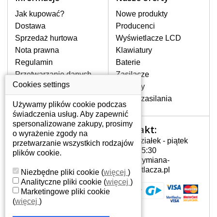
stronie internetowej ją znajdziesz za
pomocy wyszukiwarki. Wystarczy znać
Jak kupować?
Nowe produkty
model laptopa. Przy każdej klawiaturze
Dostawa
Producenci
nie może brakować szczególowe zdjęcie
Sprzedaż hurtowa
Wyświetlacze LCD
do aktualnego stanu naszego magazynu.
Nota prawna
Klawiatury
Regulamin
Baterie
W JAKI SPOSÓB MOŻE SIĘ
Przetwarzanie danych
Zasilacze
PRZEJAWIAĆ USTERKA
osobowych
Cookies settings
Zawiasy
KLAWIATURY?
Gdzie nas znajdziesz
Złącza zasilania
Częstymi objawami są pomijanie liter
Używamy plików cookie podczas
czy wyświetlanie innych liter oraz
świadczenia usług. Aby zapewnić
dublowanie tych samych znaków. W
spersonalizowane zakupy, prosimy
Kontakt:
Twoje konto
przypadku podlicia klawisze nie
o wyrażenie zgody na
Poniedziałek - piątek
powrócą do pierwotnej pozycji. Albo
przetwarzanie wszystkich rodzajów
Twoje konto
7:00 - 15:30
też uszkodzenie mechaniczne, np.
plików cookie.
Dane osobowe
info@wymiana-
wyłamane klawisze.
Adresy
wyswietlacza.pl
Niezbędne pliki cookie
(
więcej
)
Historia zamówień
Analityczne pliki cookie
(
więcej
)
Marketingowe pliki cookie
JAK TO DZIAŁA?
(
więcej
)
Klawiatura składa się z kilku
warstw folii, z których przewodzą