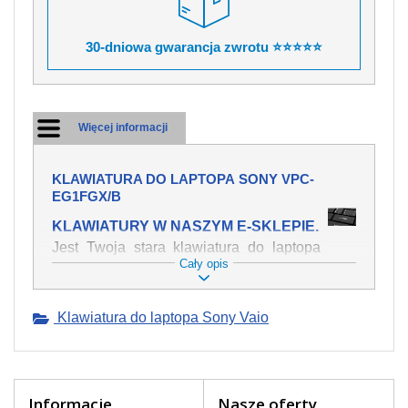
30-dniowa gwarancja zwrotu ⭐⭐⭐⭐⭐
Więcej informacji
KLAWIATURA DO LAPTOPA SONY VPC-
EG1FGX/B
KLAWIATURY W NASZYM E-SKLEPIE.
Jest Twoja stara klawiatura do laptopa
Cały opis
SONY VPC-EG1FGX/B mechanicznie
uszkodzona, polałeś ją płynem, który
spowodował iż klawisze nie wracają do
Klawiatura do laptopa Sony Vaio
swojej pozycji? Kup nową klawiaturę,
która będzie pracowała jak powinna.
Oferujemy oryginalne klawiatury w
czeskiej lokalizacji od wszystkich
światowach producentów. Na naszej
Informacje
Nasze oferty