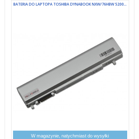
BATERIA DO LAPTOPA TOSHIBA DYNABOOK NXW/76HBW 5200...
W magazynie, natychmiast do wysyłki