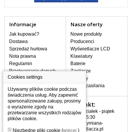
Informacje
Nasze oferty
Jak kupować?
Nowe produkty
Dostawa
Producenci
Sprzedaż hurtowa
Wyświetlacze LCD
Nota prawna
Klawiatury
Regulamin
Baterie
Przetwarzanie danych
Zasilacze
osobowych
Cookies settings
Zawiasy
Gdzie nas znajdziesz
Złącza zasilania
Używamy plików cookie podczas
świadczenia usług. Aby zapewnić
spersonalizowane zakupy, prosimy
Kontakt:
Twoje konto
o wyrażenie zgody na
Poniedziałek - piątek
przetwarzanie wszystkich rodzajów
Twoje konto
7:00 - 15:30
plików cookie.
Dane osobowe
info@wymiana-
Adresy
wyswietlacza.pl
Niezbędne pliki cookie
(
więcej
)