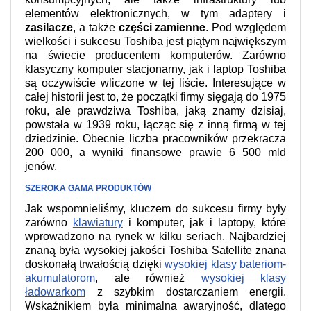
elementów elektronicznych, w tym adaptery i
zasilacze
, a także
części zamienne
. Pod względem
wielkości i sukcesu Toshiba jest piątym największym
na świecie producentem komputerów. Zarówno
klasyczny komputer stacjonarny, jak i laptop Toshiba
są oczywiście wliczone w tej liście. Interesujące w
całej historii jest to, że początki firmy sięgają do 1975
roku, ale prawdziwa Toshiba, jaką znamy dzisiaj,
powstała w 1939 roku, łącząc się z inną firmą w tej
dziedzinie. Obecnie liczba pracowników przekracza
200 000, a wyniki finansowe prawie 6 500 mld
jenów.
SZEROKA GAMA PRODUKTÓW
Jak wspomnieliśmy, kluczem do sukcesu firmy były
zarówno
klawiatury
i komputer, jak i laptopy, które
wprowadzono na rynek w kilku seriach. Najbardziej
znaną była wysokiej jakości Toshiba Satellite znana
doskonałą trwałością dzięki
wysokiej klasy bateriom-
akumulatorom
, ale również
wysokiej klasy
ładowarkom
z szybkim dostarczaniem energii.
Wskaźnikiem była minimalna awaryjność, dlatego