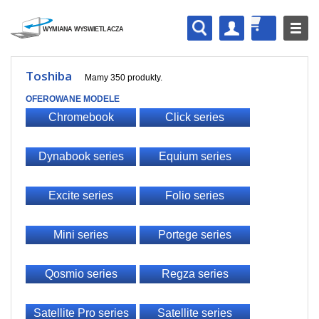
Toshiba
Mamy 350 produkty.
OFEROWANE MODELE
Chromebook
Click series
Dynabook series
Equium series
Excite series
Folio series
Mini series
Portege series
Qosmio series
Regza series
Satellite Pro series
Satellite series