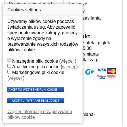
Przetwarzanie danych
Zasilacze
osobowych
Cookies settings
Zawiasy
Gdzie nas znajdziesz
Złącza zasilania
Używamy plików cookie podczas
świadczenia usług. Aby zapewnić
spersonalizowane zakupy, prosimy
Kontakt:
Twoje konto
o wyrażenie zgody na
Poniedziałek - piątek
przetwarzanie wszystkich rodzajów
Twoje konto
7:00 - 15:30
plików cookie.
Dane osobowe
info@wymiana-
Adresy
wyswietlacza.pl
Niezbędne pliki cookie
(
więcej
)
Historia zamówień
Analityczne pliki cookie
(
więcej
)
Marketingowe pliki cookie
(
więcej
)
Więcej informacji o zapisywaniu
© Wszelkie prawa zastrzeżone - Wymiana-
plików cookie
wyswietlacza.pl 2007 - 2026