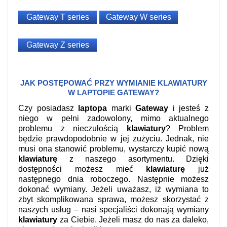
Gateway T series
Gateway W series
Gateway Z series
JAK POSTĘPOWAĆ PRZY WYMIANIE KLAWIATURY
W LAPTOPIE GATEWAY?
Czy posiadasz
laptopa
marki
Gateway
i jesteś z
niego w pełni zadowolony, mimo aktualnego
problemu z nieczułością
klawiatury
? Problem
będzie prawdopodobnie w jej zużyciu. Jednak, nie
musi ona stanowić problemu, wystarczy kupić nową
klawiaturę
z naszego asortymentu.
Dzięki
dostępności możesz mieć
klawiaturę
już
następnego dnia roboczego. Następnie możesz
dokonać wymiany. Jeżeli uważasz, iż wymiana to
zbyt skomplikowana sprawa, możesz skorzystać z
naszych usług – nasi specjaliści dokonają wymiany
klawiatury
za Ciebie. Jeżeli masz do nas za daleko,