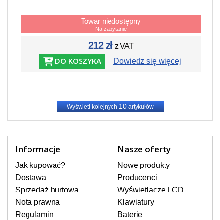
Towar niedostępny
Na zapytanie
212 zł
z VAT
DO KOSZYKA
Dowiedz się więcej
10
Wyświetl kolejnych
artykułów
Informacje
Nasze oferty
Jak kupować?
Nowe produkty
Dostawa
Producenci
Sprzedaż hurtowa
Wyświetlacze LCD
Nota prawna
Klawiatury
Regulamin
Baterie