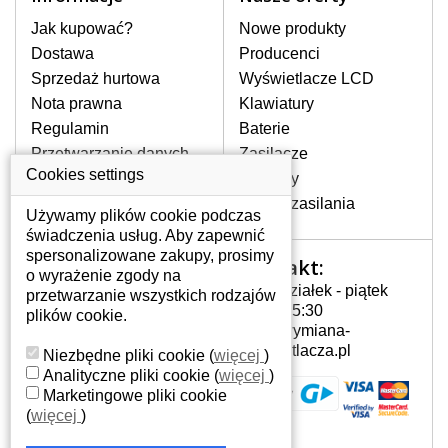
stronie internetowej ją znajdziesz za
pomocy wyszukiwarki. Wystarczy znać
Jak kupować?
Nowe produkty
model laptopa. Przy każdej klawiaturze
Dostawa
Producenci
nie może brakować szczególowe zdjęcie
Sprzedaż hurtowa
Wyświetlacze LCD
do aktualnego stanu naszego magazynu.
Nota prawna
Klawiatury
Regulamin
Baterie
W JAKI SPOSÓB MOŻE SIĘ
Przetwarzanie danych
Zasilacze
PRZEJAWIAĆ USTERKA
osobowych
Cookies settings
Zawiasy
KLAWIATURY?
Gdzie nas znajdziesz
Złącza zasilania
Częstymi objawami są pomijanie liter
Używamy plików cookie podczas
czy wyświetlanie innych liter oraz
świadczenia usług. Aby zapewnić
dublowanie tych samych znaków. W
spersonalizowane zakupy, prosimy
Kontakt:
Twoje konto
przypadku podlicia klawisze nie
o wyrażenie zgody na
Poniedziałek - piątek
powrócą do pierwotnej pozycji. Albo
przetwarzanie wszystkich rodzajów
Twoje konto
7:00 - 15:30
też uszkodzenie mechaniczne, np.
plików cookie.
Dane osobowe
info@wymiana-
wyłamane klawisze.
Adresy
wyswietlacza.pl
Niezbędne pliki cookie
(
więcej
)
Historia zamówień
Analityczne pliki cookie
(
więcej
)
Marketingowe pliki cookie
JAK TO DZIAŁA?
(
więcej
)
Klawiatura składa się z kilku
warstw folii, z których przewodzą