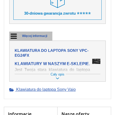
30-dniowa gwarancja zwrotu ⭐⭐⭐⭐⭐
Więcej informacji
KLAWIATURA DO LAPTOPA SONY VPC-
EG24FX
KLAWIATURY W NASZYM E-SKLEPIE.
Jest Twoja stara klawiatura do laptopa
Cały opis
SONY VPC-EG24FX mechanicznie
uszkodzona, polałeś ją płynem, który
spowodował iż klawisze nie wracają do
Klawiatura do laptopa Sony Vaio
swojej pozycji? Kup nową klawiaturę,
która będzie pracowała jak powinna.
Oferujemy oryginalne klawiatury w
czeskiej lokalizacji od wszystkich
światowach producentów. Na naszej
Informacje
Nasze oferty