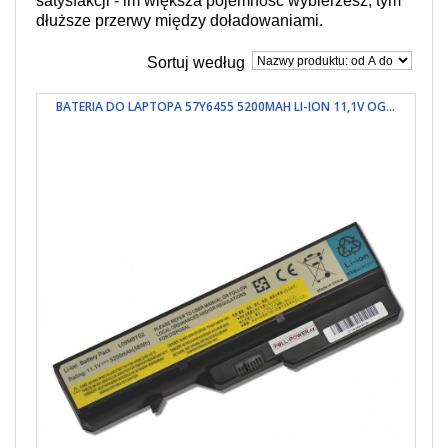
satysfakcji - im większa pojemność wybierzesz, tym
dłuższe przerwy między doładowaniami.
Sortuj według
BATERIA DO LAPTOPA 57Y6455 5200MAH LI-ION 11,1V OG...