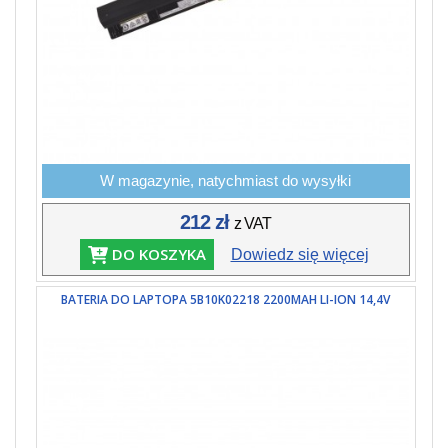
W magazynie, natychmiast do wysyłki
212 zł
z VAT
DO KOSZYKA
Dowiedz się więcej
BATERIA DO LAPTOPA 5B10K02218 2200MAH LI-ION 14,4V