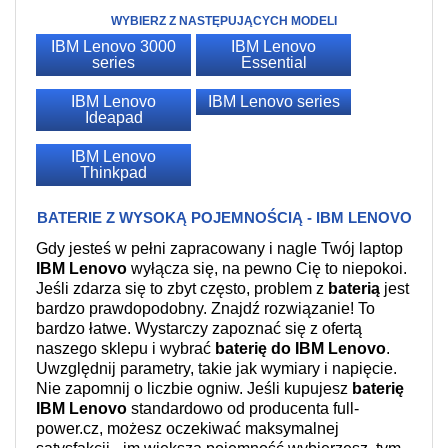
WYBIERZ Z NASTĘPUJĄCYCH MODELI
IBM Lenovo 3000
IBM Lenovo
series
Essential
IBM Lenovo
IBM Lenovo series
Ideapad
IBM Lenovo
Thinkpad
BATERIE Z WYSOKĄ POJEMNOŚCIĄ - IBM LENOVO
Gdy jesteś w pełni zapracowany i nagle Twój laptop
IBM Lenovo
wyłącza się, na pewno Cię to niepokoi.
Jeśli zdarza się to zbyt często, problem z
baterią
jest
bardzo prawdopodobny. Znajdź rozwiązanie! To
bardzo łatwe. Wystarczy zapoznać się z ofertą
naszego sklepu i wybrać
baterię do IBM Lenovo
.
Uwzględnij parametry, takie jak wymiary i napięcie.
Nie zapomnij o liczbie ogniw. Jeśli kupujesz
baterię
IBM Lenovo
standardowo od producenta full-
power.cz, możesz oczekiwać maksymalnej