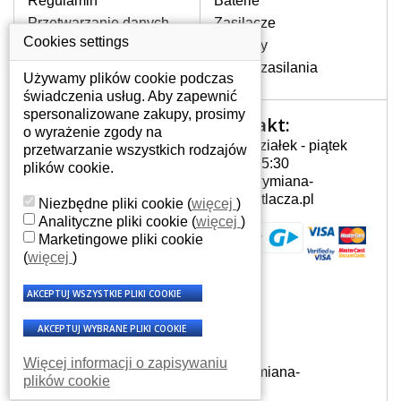
Regulamin
Baterie
Przetwarzanie danych
Zasilacze
osobowych
Cookies settings
Zawiasy
Gdzie nas znajdziesz
Złącza zasilania
Używamy plików cookie podczas
świadczenia usług. Aby zapewnić
spersonalizowane zakupy, prosimy
Kontakt:
Twoje konto
o wyrażenie zgody na
Poniedziałek - piątek
przetwarzanie wszystkich rodzajów
Twoje konto
7:00 - 15:30
plików cookie.
Dane osobowe
info@wymiana-
Adresy
wyswietlacza.pl
Niezbędne pliki cookie
(
więcej
)
Historia zamówień
Analityczne pliki cookie
(
więcej
)
Marketingowe pliki cookie
(
więcej
)
Więcej informacji o zapisywaniu
© Wszelkie prawa zastrzeżone - Wymiana-
plików cookie
wyswietlacza.pl 2007 - 2026