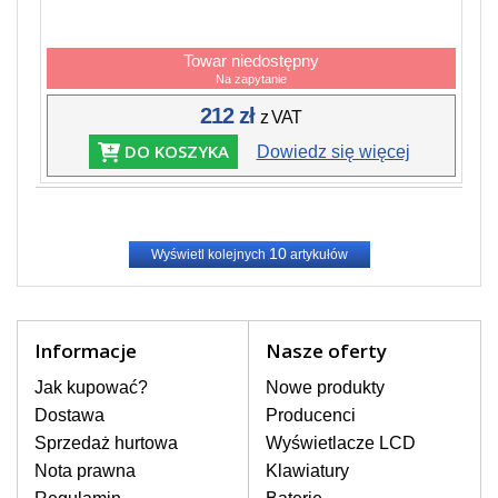
Towar niedostępny
Na zapytanie
212 zł
z VAT
DO KOSZYKA
Dowiedz się więcej
10
Wyświetl kolejnych
artykułów
Informacje
Nasze oferty
Jak kupować?
Nowe produkty
Dostawa
Producenci
Sprzedaż hurtowa
Wyświetlacze LCD
Nota prawna
Klawiatury