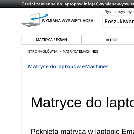
Części zamienne do laptopów
info(at)wymiana-wyswiet
Tysiące wysłany
MATRYCA / EKRAN
BATERIE
STRONA GŁÓWNA
MATRYCA EMACHINES
>
Matryce do laptopów eMachines
Matryce do lap
Pęknięta matryca w laptopie Ema