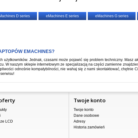
Machines D series
eMachines E series
eMachines G series
LAPTOPÓW EMACHINES?
h użytkowników. Jednak, czasami może pojawić się problem techniczny. Masz a
cu. W naszym sklepie internetowym ze specjalizacją na części zamienne znajdzi
tpliwości odnośnie kompatybilności, nie wahaj się z nami skontaktować, chętnie 
 serwisu!
oferty
Twoje konto
ukty
Twoje konto
i
Dane osobowe
cze LCD
Adresy
Historia zamówień