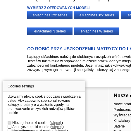
WYBIERZ Z OFEROWANYCH MODELI
eMachines 2xx series
eMachines 3xx series
e
eMachines N series
eMachines W series
CO ROBIĆ PRZY USZKODZENIU MATRYCY DO 
Laptopy eMachines należą do ulubionych urządzeń wśród swoic
Jesteś w takim razie w odpowiednim czasie oraz w dobrym miejs
zależności od konkretnego modelu. Jeżeli masz jakiekolwiek wą
zazwyczaj wymaga interwencji specjalisty – skorzystaj z naszego
Cookies settings
Informacje
Nasze 
Używamy plików cookie podczas świadczenia
usług. Aby zapewnić spersonalizowane
Jak kupować?
Nowe prod
zakupy, prosimy o wyrażenie zgody na
przetwarzanie wszystkich rodzajów plików
Dostawa
Producenc
cookie.
Sprzedaż hurtowa
Wyświetla
Nota prawna
Klawiatury
Niezbędne pliki cookie
(
więcej
)
Regulamin
Baterie
Analityczne pliki cookie
(
więcej
)