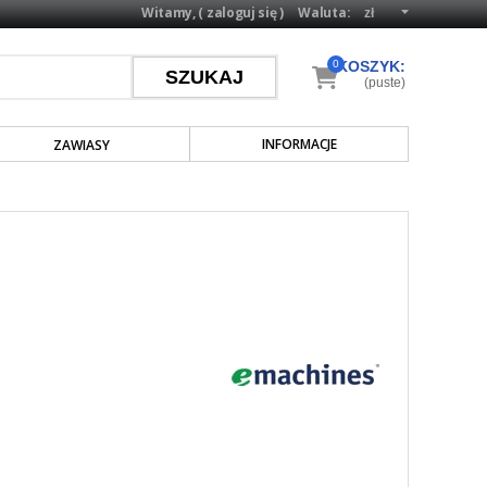
Witamy, (
zaloguj się
)
Waluta:
0
KOSZYK:
(puste)
INFORMACJE
ZAWIASY