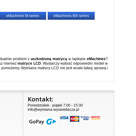
eMachines M series
eMachines MX series
ktualnie problem z
uszkodzoną matrycą
w laptopie
eMachines
?
esz również
matryce LCD
. Wystarczy wybrać odpowiedni model w
Ci pomożemy. Wymiana matrycy LCD nie jest wcale łatwą sprawą i
Kontakt:
Poniedziałek - piątek 7:00 - 15:30
info@wymiana-wyswietlacza.pl