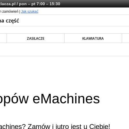
lacza.pl
/ pon – pt 7:00 – 15:30
ch zamówień |
Jak szukać
ZASILACZE
KLAWIATURA
topów eMachines
chines? Zamów i jutro jest u Ciebie!