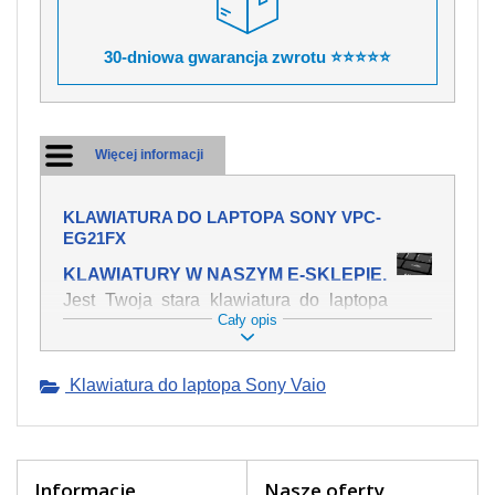
30-dniowa gwarancja zwrotu ⭐⭐⭐⭐⭐
Więcej informacji
KLAWIATURA DO LAPTOPA SONY VPC-
EG21FX
KLAWIATURY W NASZYM E-SKLEPIE.
Jest Twoja stara klawiatura do laptopa
Cały opis
SONY VPC-EG21FX mechanicznie
uszkodzona, polałeś ją płynem, który
spowodował iż klawisze nie wracają do
Klawiatura do laptopa Sony Vaio
swojej pozycji? Kup nową klawiaturę,
która będzie pracowała jak powinna.
Oferujemy oryginalne klawiatury w
czeskiej lokalizacji od wszystkich
światowach producentów. Na naszej
Informacje
Nasze oferty