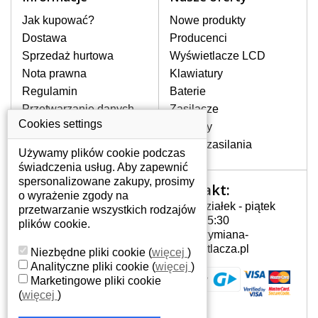
stronie internetowej ją znajdziesz za
pomocy wyszukiwarki. Wystarczy znać
Jak kupować?
Nowe produkty
model laptopa. Przy każdej klawiaturze
Dostawa
Producenci
nie może brakować szczególowe zdjęcie
Sprzedaż hurtowa
Wyświetlacze LCD
do aktualnego stanu naszego magazynu.
Nota prawna
Klawiatury
Regulamin
Baterie
W JAKI SPOSÓB MOŻE SIĘ
Przetwarzanie danych
Zasilacze
PRZEJAWIAĆ USTERKA
osobowych
Cookies settings
Zawiasy
KLAWIATURY?
Gdzie nas znajdziesz
Złącza zasilania
Częstymi objawami są pomijanie liter
Używamy plików cookie podczas
czy wyświetlanie innych liter oraz
świadczenia usług. Aby zapewnić
dublowanie tych samych znaków. W
spersonalizowane zakupy, prosimy
Kontakt:
Twoje konto
przypadku podlicia klawisze nie
o wyrażenie zgody na
Poniedziałek - piątek
powrócą do pierwotnej pozycji. Albo
przetwarzanie wszystkich rodzajów
Twoje konto
7:00 - 15:30
też uszkodzenie mechaniczne, np.
plików cookie.
Dane osobowe
info@wymiana-
wyłamane klawisze.
Adresy
wyswietlacza.pl
Niezbędne pliki cookie
(
więcej
)
Historia zamówień
Analityczne pliki cookie
(
więcej
)
Marketingowe pliki cookie
JAK TO DZIAŁA?
(
więcej
)
Klawiatura składa się z kilku
warstw folii, z których przewodzą