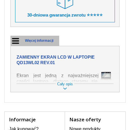
30-dniowa gwarancja zwrotu ⭐⭐⭐⭐⭐
Więcej informacji
ZAMIENNY EKRAN LCD W LAPTOPIE
QD13WL02 REV.01
Ekran jest jedną z najważniejszej
części laptopa, dlatego staramy się,
Cały opis
żeby był jak najwyższej jakości. Służy
on do wyświetlania tekstu lub obrazu w
różnych formach. Ponieważ może łatwo
ulec uszkodzeniu, należy obchodzić się
z nim z jak największą ostrożnością. Do
najczęstszych uszkodzeń można
Informacje
Nasze oferty
zaliczyć uszkodzenia mechaniczne np.
rozbity lub pęknięty ekran, następnie
Jak kupować?
Nowe produkty