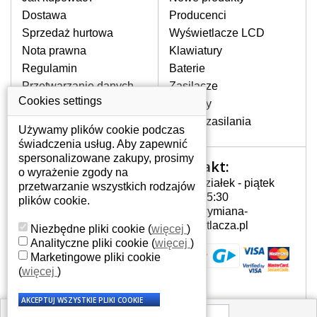
pojawiające się pionowe pasy, ciemny
Dostawa
Producenci
ekran, migotanie lub nierównomierną
Sprzedaż hurtowa
Wyświetlacze LCD
jasność ekranu.
Nota prawna
Klawiatury
Regulamin
Baterie
LCD MATRYCE
Przetwarzanie danych
Zasilacze
NAJWYZSZEJ JAKOŚCI!
osobowych
Cookies settings
Zawiasy
W naszym magazynie przez
Gdzie nas znajdziesz
Złącza zasilania
cały okres gwarancji posiadamy
Używamy plików cookie podczas
wyłącznie wysokiej jakości
świadczenia usług. Aby zapewnić
oryginalne matryce klasy A+ bez
spersonalizowane zakupy, prosimy
Kontakt:
Twoje konto
wadliwych pikseli.
o wyrażenie zgody na
Poniedziałek - piątek
przetwarzanie wszystkich rodzajów
JAK WYBRAĆ ODPOWIEDNI EKRAN
Twoje konto
7:00 - 15:30
plików cookie.
DO LAPTOPA QD13WL02 REV.01?
Dane osobowe
info@wymiana-
Odpowiedni ekran można dobrać do
Adresy
wyswietlacza.pl
Niezbędne pliki cookie
(
więcej
)
konkretnego modelu laptopa, którego
Historia zamówień
Analityczne pliki cookie
(
więcej
)
oznaczenie można znaleźć na naklejce
Marketingowe pliki cookie
na spodzie laptopa lub pod baterią, bywa
(
więcej
)
również umieszczone na ramkach lub
obudowie klawiatury. Jeżeli zepsuty lub
pęknięty ekran został zdemontowany, w