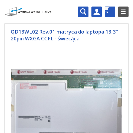
QD13WL02 Rev.01 matryca do laptopa 13,3“
20pin WXGA CCFL - świecąca