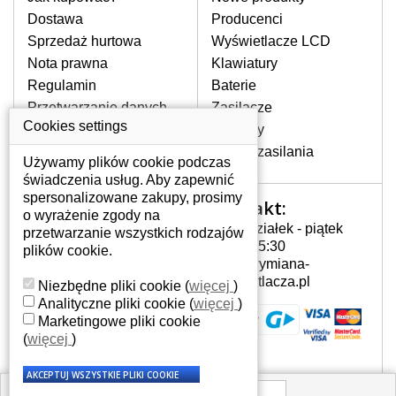
pojawiające się pionowe pasy, ciemny
Dostawa
Producenci
ekran, migotanie lub nierównomierną
Sprzedaż hurtowa
Wyświetlacze LCD
jasność ekranu.
Nota prawna
Klawiatury
Regulamin
Baterie
LCD MATRYCE
Przetwarzanie danych
Zasilacze
NAJWYŻSZEJ JAKOŚCI!
osobowych
Cookies settings
Zawiasy
W naszym magazynie przez
Gdzie nas znajdziesz
Złącza zasilania
cały okres gwarancji posiadamy
Używamy plików cookie podczas
wyłącznie wysokiej jakości
świadczenia usług. Aby zapewnić
oryginalne matryce klasy A+ bez
spersonalizowane zakupy, prosimy
Kontakt:
Twoje konto
wadliwych pikseli.
o wyrażenie zgody na
Poniedziałek - piątek
przetwarzanie wszystkich rodzajów
JAK WYBRAĆ ODPOWIEDNI EKRAN
Twoje konto
7:00 - 15:30
plików cookie.
DO LAPTOPA ACER ASPIRE AS5334?
Dane osobowe
info@wymiana-
Odpowiedni ekran można dobrać do
Adresy
wyswietlacza.pl
Niezbędne pliki cookie
(
więcej
)
konkretnego modelu laptopa, którego
Historia zamówień
Analityczne pliki cookie
(
więcej
)
oznaczenie można znaleźć na naklejce
Marketingowe pliki cookie
na spodzie laptopa lub pod baterią, bywa
(
więcej
)
również umieszczone na ramkach lub
obudowie klawiatury. Jeżeli zepsuty lub
pęknięty ekran został zdemontowany, w