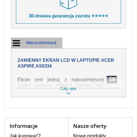
30-dniowa gwarancja zwrotu ⭐⭐⭐⭐⭐
Więcej informacji
ZAMIENNY EKRAN LCD W LAPTOPIE ACER
ASPIRE AS5334
Ekran jest jedną z najważniejszej
części laptopa, dlatego staramy się,
Cały opis
żeby był jak najwyższej jakości. Służy
on do wyświetlania tekstu lub obrazu w
różnych formach. Ponieważ może łatwo
ulec uszkodzeniu, należy obchodzić się
z nim z jak największą ostrożnością. Do
najczęstszych uszkodzeń można
Informacje
Nasze oferty
zaliczyć uszkodzenia mechaniczne np.
rozbity lub pęknięty ekran, następnie
Jak kupować?
Nowe produkty