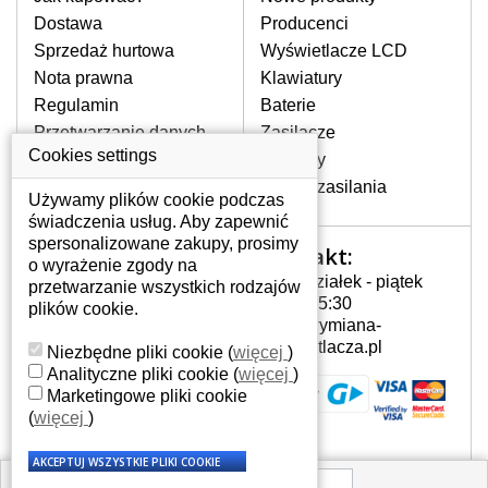
pojawiające się pionowe pasy, ciemny
Dostawa
Producenci
ekran, migotanie lub nierównomierną
Sprzedaż hurtowa
Wyświetlacze LCD
jasność ekranu.
Nota prawna
Klawiatury
Regulamin
Baterie
LCD MATRYCE
Przetwarzanie danych
Zasilacze
NAJWYŻSZEJ JAKOŚCI!
osobowych
Cookies settings
Zawiasy
W naszym magazynie przez
Gdzie nas znajdziesz
Złącza zasilania
cały okres gwarancji posiadamy
Używamy plików cookie podczas
wyłącznie wysokiej jakości
świadczenia usług. Aby zapewnić
oryginalne matryce klasy A+ bez
spersonalizowane zakupy, prosimy
Kontakt:
Twoje konto
wadliwych pikseli.
o wyrażenie zgody na
Poniedziałek - piątek
przetwarzanie wszystkich rodzajów
JAK WYBRAĆ ODPOWIEDNI EKRAN
Twoje konto
7:00 - 15:30
plików cookie.
DO LAPTOPA ACER 5740Z?
Dane osobowe
info@wymiana-
Odpowiedni ekran można dobrać do
Adresy
wyswietlacza.pl
Niezbędne pliki cookie
(
więcej
)
konkretnego modelu laptopa, którego
Historia zamówień
Analityczne pliki cookie
(
więcej
)
oznaczenie można znaleźć na naklejce
Marketingowe pliki cookie
na spodzie laptopa lub pod baterią, bywa
(
więcej
)
również umieszczone na ramkach lub
obudowie klawiatury. Jeżeli zepsuty lub
pęknięty ekran został zdemontowany, w