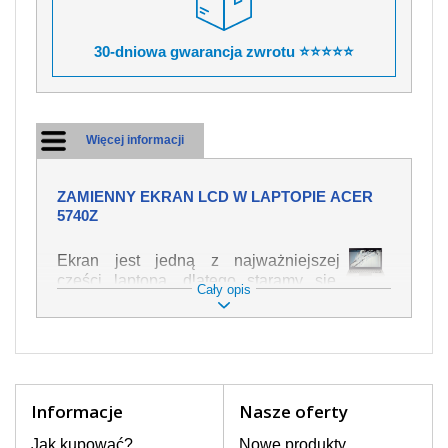
30-dniowa gwarancja zwrotu ⭐⭐⭐⭐⭐
Więcej informacji
ZAMIENNY EKRAN LCD W LAPTOPIE ACER
5740Z
Ekran jest jedną z najważniejszej
części laptopa, dlatego staramy się,
Cały opis
żeby był jak najwyższej jakości. Służy
on do wyświetlania tekstu lub obrazu w
różnych formach. Ponieważ może łatwo
ulec uszkodzeniu, należy obchodzić się
z nim z jak największą ostrożnością. Do
najczęstszych uszkodzeń można
Informacje
Nasze oferty
zaliczyć uszkodzenia mechaniczne np.
rozbity lub pęknięty ekran, następnie
Jak kupować?
Nowe produkty