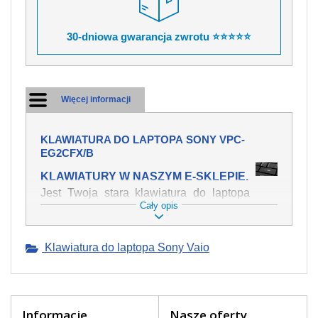
30-dniowa gwarancja zwrotu ⭐⭐⭐⭐⭐
Więcej informacji
KLAWIATURA DO LAPTOPA SONY VPC-
EG2CFX/B
KLAWIATURY W NASZYM E-SKLEPIE.
Jest Twoja stara klawiatura do laptopa
Cały opis
SONY VPC-EG2CFX/B mechanicznie
uszkodzona, polałeś ją płynem, który
spowodował iż klawisze nie wracają do
Klawiatura do laptopa Sony Vaio
swojej pozycji? Kup nową klawiaturę,
która będzie pracowała jak powinna.
Oferujemy oryginalne klawiatury w
czeskiej lokalizacji od wszystkich
światowach producentów. Na naszej
Informacje
Nasze oferty