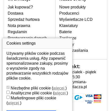
stronie internetowej ją znajdziesz za
pomocy wyszukiwarki. Wystarczy znać
Jak kupować?
Nowe produkty
model laptopa. Przy każdej klawiaturze
Dostawa
Producenci
nie może brakować szczególowe zdjęcie
Sprzedaż hurtowa
Wyświetlacze LCD
do aktualnego stanu naszego magazynu.
Nota prawna
Klawiatury
Regulamin
Baterie
W JAKI SPOSÓB MOŻE SIĘ
Przetwarzanie danych
Zasilacze
PRZEJAWIAĆ USTERKA
osobowych
Cookies settings
Zawiasy
KLAWIATURY?
Gdzie nas znajdziesz
Złącza zasilania
Częstymi objawami są pomijanie liter
Używamy plików cookie podczas
czy wyświetlanie innych liter oraz
świadczenia usług. Aby zapewnić
dublowanie tych samych znaków. W
spersonalizowane zakupy, prosimy
Kontakt:
Twoje konto
przypadku podlicia klawisze nie
o wyrażenie zgody na
Poniedziałek - piątek
powrócą do pierwotnej pozycji. Albo
przetwarzanie wszystkich rodzajów
Twoje konto
7:00 - 15:30
też uszkodzenie mechaniczne, np.
plików cookie.
Dane osobowe
info@wymiana-
wyłamane klawisze.
Adresy
wyswietlacza.pl
Niezbędne pliki cookie
(
więcej
)
Historia zamówień
Analityczne pliki cookie
(
więcej
)
Marketingowe pliki cookie
JAK TO DZIAŁA?
(
więcej
)
Klawiatura składa się z kilku
warstw folii, z których przewodzą