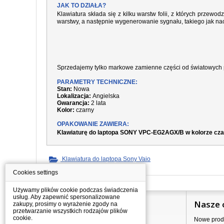
JAK TO DZIAŁA?
Klawiatura składa się z kilku warstw folii, z których prze
warstwy, a następnie wygenerowanie sygnału, takiego jak nac
Sprzedajemy tylko markowe zamienne części od światowych 
PARAMETRY TECHNICZNE:
Stan:
Nowa
Lokalizacja:
Angielska
Gwarancja:
2 lata
Kolor:
czarny
OPAKOWANIE ZAWIERA:
Klawiaturę do laptopa SONY VPC-EG2AGX/B w kolorze cza
Klawiatura do laptopa Sony Vaio
Cookies settings
Używamy plików cookie podczas świadczenia
usług. Aby zapewnić spersonalizowane
Informacje
Nasze 
zakupy, prosimy o wyrażenie zgody na
przetwarzanie wszystkich rodzajów plików
cookie.
Jak kupować?
Nowe prod