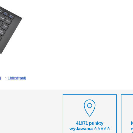
j
Udostępnij
41971 punkty
wydawania ⭐⭐⭐⭐⭐
w