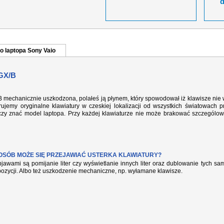
o laptopa Sony Vaio
GX/B
mechanicznie uszkodzona, polałeś ją płynem, który spowodował iż klawisze nie 
ujemy oryginalne klawiatury w czeskiej lokalizacji od wszystkich światowach p
rczy znać model laptopa. Przy każdej klawiaturze nie może brakować szczególow
POSÓB MOŻE SIĘ PRZEJAWIAĆ USTERKA KLAWIATURY?
jawami są pomijanie liter czy wyświetlanie innych liter oraz dublowanie tych s
pozycji. Albo też uszkodzenie mechaniczne, np. wyłamane klawisze.