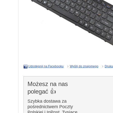
Wyślij do znajomego
Druku
Udostępnij na Facebooku
Możesz na nas
polegać 👍
Szybka dostawa za
pośrednictwem Poczty
Polskiej i InPost. Tysiące