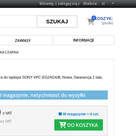
Witamy, (
zaloguj się
)
Waluta:
0
KOSZYK:
(puste)
INFORMACJE
ZAWIASY
SKA CZARNA
ra do laptopa SONY VPC-EG2AGX/B, Nowa, Gwarancja 2 lata,
W magazynie,
natychmiast do wysyłki
ł
z VAT
🟩 W magazynie > 4 szt.
ez VAT
DO KOSZYKA