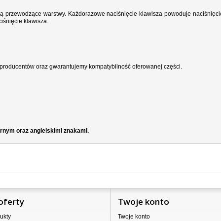
wodzą przewodzące warstwy. Każdorazowe naciśnięcie klawisza powoduje naciśnięci
iśnięcie klawisza.
producentów oraz gwarantujemy kompatybilność oferowanej części.
rnym oraz angielskimi znakami.
oferty
Twoje konto
ukty
Twoje konto