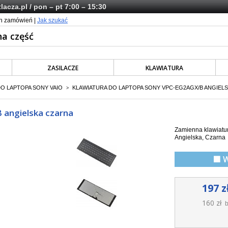
lacza.pl
/ pon – pt 7:00 – 15:30
ch zamówień |
Jak szukać
ZASILACZE
KLAWIATURA
O LAPTOPA SONY VAIO
KLAWIATURA DO LAPTOPA SONY VPC-EG2AGX/B ANGIEL
>
 angielska czarna
Zamienna klawiatu
Angielska, Czarna
🟩 
197 z
160 zł
b