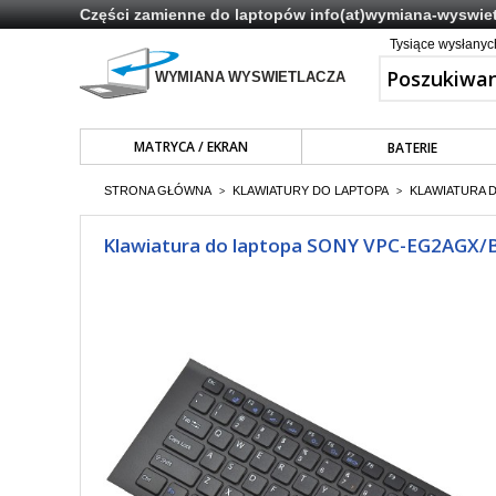
Części zamienne do laptopów
info(at)wymiana-wyswiet
Tysiące wysłany
MATRYCA / EKRAN
BATERIE
STRONA GŁÓWNA
KLAWIATURY DO LAPTOPA
KLAWIATURA D
>
>
Klawiatura do laptopa SONY VPC-EG2AGX/B