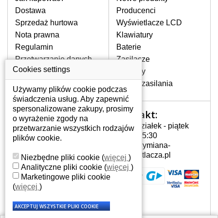
pojawiające się pionowe pasy, ciemny
Dostawa
Producenci
ekran, migotanie lub nierównomierną
Sprzedaż hurtowa
Wyświetlacze LCD
jasność ekranu.
Nota prawna
Klawiatury
Regulamin
Baterie
LCD MATRYCE
Przetwarzanie danych
Zasilacze
NAJWYZSZEJ JAKOŚCI!
osobowych
Cookies settings
Zawiasy
W naszym magazynie przez
Gdzie nas znajdziesz
Złącza zasilania
cały okres gwarancji posiadamy
Używamy plików cookie podczas
wyłącznie wysokiej jakości
świadczenia usług. Aby zapewnić
oryginalne matryce klasy A+ bez
spersonalizowane zakupy, prosimy
Kontakt:
Twoje konto
wadliwych pikseli.
o wyrażenie zgody na
Poniedziałek - piątek
przetwarzanie wszystkich rodzajów
JAK WYBRAĆ ODPOWIEDNI EKRAN
Twoje konto
7:00 - 15:30
plików cookie.
DO LAPTOPA N140BGE-EA3?
Dane osobowe
info@wymiana-
Odpowiedni ekran można dobrać do
Adresy
wyswietlacza.pl
Niezbędne pliki cookie
(
więcej
)
konkretnego modelu laptopa, którego
Historia zamówień
Analityczne pliki cookie
(
więcej
)
oznaczenie można znaleźć na naklejce
Marketingowe pliki cookie
na spodzie laptopa lub pod baterią, bywa
(
więcej
)
również umieszczone na ramkach lub
obudowie klawiatury. Jeżeli zepsuty lub
pęknięty ekran został zdemontowany, w