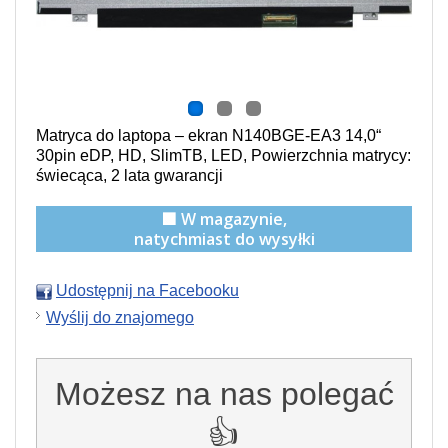
Matryca do laptopa – ekran N140BGE-EA3 14,0“
30pin eDP, HD, SlimTB, LED, Powierzchnia matrycy:
świecąca, 2 lata gwarancji
🟩 W magazynie,
natychmiast do wysyłki
Udostępnij na Facebooku
Wyślij do znajomego
Możesz na nas polegać
👍