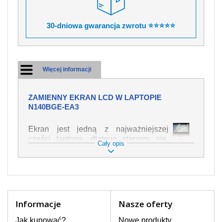
30-dniowa gwarancja zwrotu ⭐⭐⭐⭐⭐
Więcej informacji
ZAMIENNY EKRAN LCD W LAPTOPIE
N140BGE-EA3
Ekran jest jedną z najważniejszej
części laptopa, dlatego staramy się,
Cały opis
żeby był jak najwyższej jakości. Służy
on do wyświetlania tekstu lub obrazu w
różnych formach. Ponieważ może łatwo
ulec uszkodzeniu, należy obchodzić się
z nim z jak największą ostrożnością. Do
najczęstszych uszkodzeń można
Informacje
Nasze oferty
zaliczyć uszkodzenia mechaniczne np.
rozbity lub pęknięty ekran, następnie
Jak kupować?
Nowe produkty