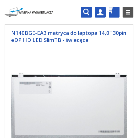
N140BGE-EA3 matryca do laptopa 14,0“ 30pin
eDP HD LED SlimTB - świecąca