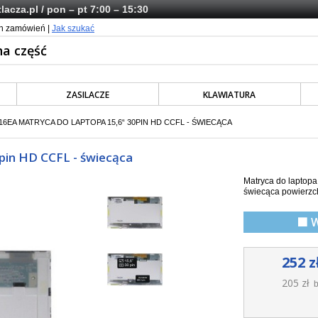
lacza.pl
/ pon – pt 7:00 – 15:30
ch zamówień |
Jak szukać
ZASILACZE
KLAWIATURA
16EA MATRYCA DO LAPTOPA 15,6“ 30PIN HD CCFL - ŚWIECĄCA
pin HD CCFL - świecąca
Matryca do laptop
świecąca powierzc
🟩 
252 z
205 zł
b