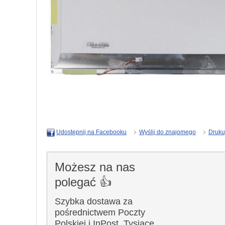
Wyślij do znajomego
Druku
Udostępnij na Facebooku
Możesz na nas
polegać 👍
Szybka dostawa za
pośrednictwem Poczty
Polskiej i InPost. Tysiące