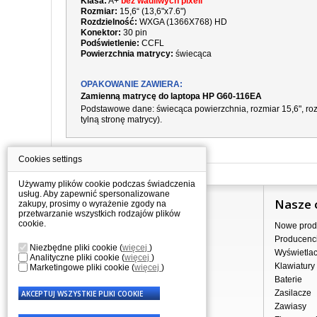
Klasa:
A+
bez wadliwych pixeli
Rozmiar:
15,6“ (13,6"x7.6")
Rozdzielność:
WXGA (1366X768) HD
Konektor:
30 pin
Podświetlenie:
CCFL
Powierzchnia matrycy:
świecąca
OPAKOWANIE ZAWIERA:
Zamienną matrycę do laptopa HP G60-116EA
Podstawowe dane:
świecąca
powierzchnia,
rozmiar 15,6", r
tylną stronę matrycy).
Cookies settings
Używamy plików cookie podczas świadczenia
usług. Aby zapewnić spersonalizowane
Informacje
Nasze 
zakupy, prosimy o wyrażenie zgody na
przetwarzanie wszystkich rodzajów plików
cookie.
Jak kupować?
Nowe prod
Dostawa
Producenc
Niezbędne pliki cookie
(
więcej
)
Sprzedaż hurtowa
Wyświetla
Analityczne pliki cookie
(
więcej
)
Nota prawna
Klawiatury
Marketingowe pliki cookie
(
więcej
)
Regulamin
Baterie
Przetwarzanie danych osobowych
Zasilacze
Gdzie nas znajdziesz
Zawiasy