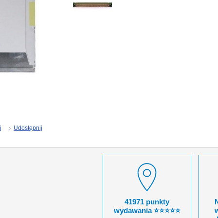
j
Udostępnij
41971 punkty
wydawania ⭐⭐⭐⭐⭐
w