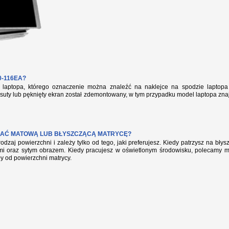
-116EA?
aptopa, którego oznaczenie można znaleźć na naklejce na spodzie laptopa 
suty lub pęknięty ekran został zdemontowany, w tym przypadku model laptopa zna
AĆ MATOWĄ LUB BŁYSZCZĄCĄ MATRYCĘ?
rodzaj powierzchni i zależy tylko od tego, jaki preferujesz. Kiedy patrzysz na bł
mi oraz sytym obrazem. Kiedy pracujesz w oświetlonym środowisku, polecamy mat
ły od powierzchni matrycy.