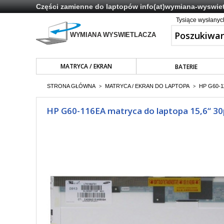
Części zamienne do laptopów
info(at)wymiana-wyswiet
Tysiące wysłany
MATRYCA / EKRAN
BATERIE
STRONA GŁÓWNA
MATRYCA / EKRAN DO LAPTOPA
HP G60-1
>
>
HP G60-116EA matryca do laptopa 15,6“ 30