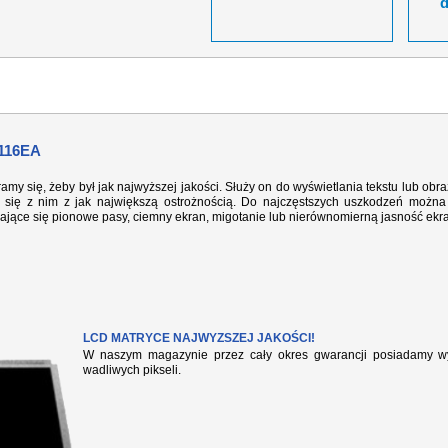
116EA
ramy się, żeby był jak najwyższej jakości. Służy on do wyświetlania tekstu lub ob
się z nim z jak największą ostrożnością. Do najczęstszych uszkodzeń można 
iające się pionowe pasy, ciemny ekran, migotanie lub nierównomierną jasność ekr
LCD MATRYCE NAJWYZSZEJ JAKOŚCI!
W naszym magazynie przez cały okres gwarancji posiadamy wył
wadliwych pikseli.