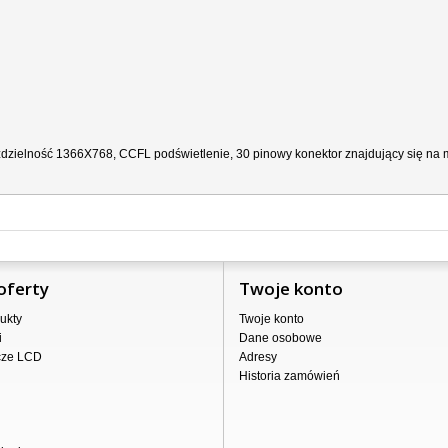
ozdzielność 1366X768, CCFL podświetlenie, 30 pinowy konektor znajdujący się na m
oferty
Twoje konto
ukty
Twoje konto
i
Dane osobowe
cze LCD
Adresy
Historia zamówień