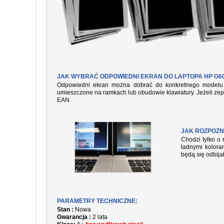
JAK WYBRAĆ ODPOWIEDNI EKRAN DO LAPTOPA HP G60
Odpowiedni ekran można dobrać do konkretnego modelu l
umieszczone na ramkach lub obudowie klawiatury. Jeżeli zep
EAN
JAK ROZPOZN
Chodzi tylko o 
ładnymi kolora
będą się odbija
PARAMETRY TECHNICZNE:
Stan :
Nowa
Gwarancja :
2 lata