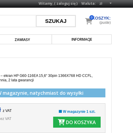
Witamy, (
zaloguj się
)
Waluta:
0
KOSZYK:
(puste)
INFORMACJE
ZAWIASY
a – ekran HP G60-116EA 15,6“ 30pin 1366X768 HD CCFL,
hnia,
2 lata gwarancji
W magazynie,
natychmiast do wysyłki
ł
z VAT
🟩 W magazynie 1 szt.
ez VAT
DO KOSZYKA