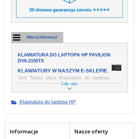
30-dniowa gwarancja zwrotu ⭐⭐⭐⭐⭐
Więcej informacji
KLAWIATURA DO LAPTOPA HP PAVILION
DV6-2155TX
KLAWIATURY W NASZYM E-SKLEPIE.
Jest Twoja stara klawiatura do laptopa
Cały opis
HP Pavilion dv6-2155tx mechanicznie
uszkodzona, polałeś ją płynem, który
spowodował iż klawisze nie wracają do
Klawiatura do laptopa HP
swojej pozycji? Kup nową klawiaturę,
która będzie pracowała jak powinna.
Oferujemy oryginalne klawiatury w
czeskiej lokalizacji od wszystkich
światowach producentów. Na naszej
Informacje
Nasze oferty
stronie internetowej ją znajdziesz za