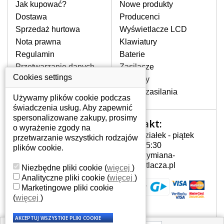
pomocy wyszukiwarki. Wystarczy znać
Jak kupować?
Nowe produkty
model laptopa. Przy każdej klawiaturze
Dostawa
Producenci
nie może brakować szczególowe zdjęcie
Sprzedaż hurtowa
Wyświetlacze LCD
do aktualnego stanu naszego magazynu.
Nota prawna
Klawiatury
Regulamin
Baterie
W JAKI SPOSÓB MOŻE SIĘ
Przetwarzanie danych
Zasilacze
PRZEJAWIAĆ USTERKA
osobowych
Cookies settings
Zawiasy
KLAWIATURY?
Gdzie nas znajdziesz
Złącza zasilania
Częstymi objawami są pomijanie liter
Używamy plików cookie podczas
czy wyświetlanie innych liter oraz
świadczenia usług. Aby zapewnić
dublowanie tych samych znaków. W
spersonalizowane zakupy, prosimy
Kontakt:
Twoje konto
przypadku podlicia klawisze nie
o wyrażenie zgody na
Poniedziałek - piątek
powrócą do pierwotnej pozycji. Albo
przetwarzanie wszystkich rodzajów
Twoje konto
7:00 - 15:30
też uszkodzenie mechaniczne, np.
plików cookie.
Dane osobowe
info@wymiana-
wyłamane klawisze.
Adresy
wyswietlacza.pl
Niezbędne pliki cookie
(
więcej
)
Historia zamówień
Analityczne pliki cookie
(
więcej
)
Marketingowe pliki cookie
JAK TO DZIAŁA?
(
więcej
)
Klawiatura składa się z kilku
warstw folii, z których przewodzą
przewodzące warstwy.