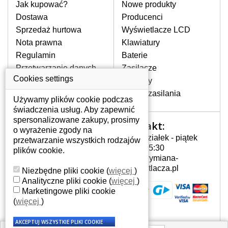
pomocy wyszukiwarki. Wystarczy znać
Jak kupować?
Nowe produkty
model laptopa. Przy każdej klawiaturze
Dostawa
Producenci
nie może brakować szczególowe zdjęcie
Sprzedaż hurtowa
Wyświetlacze LCD
do aktualnego stanu naszego magazynu.
Nota prawna
Klawiatury
Regulamin
Baterie
W JAKI SPOSÓB MOŻE SIĘ
Przetwarzanie danych
Zasilacze
PRZEJAWIAĆ USTERKA
osobowych
Cookies settings
Zawiasy
KLAWIATURY?
Gdzie nas znajdziesz
Złącza zasilania
Częstymi objawami są pomijanie liter
Używamy plików cookie podczas
czy wyświetlanie innych liter oraz
świadczenia usług. Aby zapewnić
dublowanie tych samych znaków. W
spersonalizowane zakupy, prosimy
Kontakt:
Twoje konto
przypadku podlicia klawisze nie
o wyrażenie zgody na
Poniedziałek - piątek
powrócą do pierwotnej pozycji. Albo
przetwarzanie wszystkich rodzajów
Twoje konto
7:00 - 15:30
też uszkodzenie mechaniczne, np.
plików cookie.
Dane osobowe
info@wymiana-
wyłamane klawisze.
Adresy
wyswietlacza.pl
Niezbędne pliki cookie
(
więcej
)
Historia zamówień
Analityczne pliki cookie
(
więcej
)
Marketingowe pliki cookie
JAK TO DZIAŁA?
(
więcej
)
Klawiatura składa się z kilku
warstw folii, z których przewodzą
przewodzące warstwy.