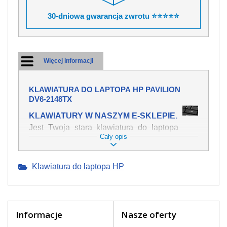
30-dniowa gwarancja zwrotu ⭐⭐⭐⭐⭐
Więcej informacji
KLAWIATURA DO LAPTOPA HP PAVILION
DV6-2148TX
KLAWIATURY W NASZYM E-SKLEPIE.
Jest Twoja stara klawiatura do laptopa
Cały opis
HP Pavilion dv6-2148tx mechanicznie
uszkodzona, polałeś ją płynem, który
spowodował iż klawisze nie wracają do
Klawiatura do laptopa HP
swojej pozycji? Kup nową klawiaturę,
która będzie pracowała jak powinna.
Oferujemy oryginalne klawiatury w
czeskiej lokalizacji od wszystkich
światowach producentów. Na naszej
Informacje
Nasze oferty
stronie internetowej ją znajdziesz za