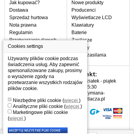
pomocy wyszukiwarki. Wystarczy znać
Jak kupować?
Nowe produkty
model laptopa. Przy każdej klawiaturze
Dostawa
Producenci
nie może brakować szczególowe zdjęcie
Sprzedaż hurtowa
Wyświetlacze LCD
do aktualnego stanu naszego magazynu.
Nota prawna
Klawiatury
Regulamin
Baterie
W JAKI SPOSÓB MOŻE SIĘ
Przetwarzanie danych
Zasilacze
PRZEJAWIAĆ USTERKA
osobowych
Cookies settings
Zawiasy
KLAWIATURY?
Gdzie nas znajdziesz
Złącza zasilania
Częstymi objawami są pomijanie liter
Używamy plików cookie podczas
czy wyświetlanie innych liter oraz
świadczenia usług. Aby zapewnić
dublowanie tych samych znaków. W
spersonalizowane zakupy, prosimy
Kontakt:
Twoje konto
przypadku podlicia klawisze nie
o wyrażenie zgody na
Poniedziałek - piątek
powrócą do pierwotnej pozycji. Albo
przetwarzanie wszystkich rodzajów
Twoje konto
7:00 - 15:30
też uszkodzenie mechaniczne, np.
plików cookie.
Dane osobowe
info@wymiana-
wyłamane klawisze.
Adresy
wyswietlacza.pl
Niezbędne pliki cookie
(
więcej
)
Historia zamówień
Analityczne pliki cookie
(
więcej
)
Marketingowe pliki cookie
JAK TO DZIAŁA?
(
więcej
)
Klawiatura składa się z kilku
warstw folii, z których przewodzą
przewodzące warstwy.