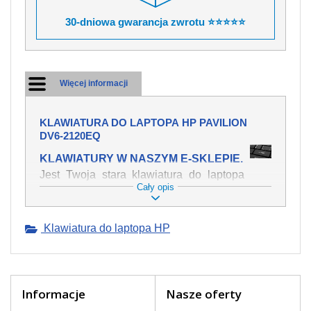
30-dniowa gwarancja zwrotu ⭐⭐⭐⭐⭐
Więcej informacji
KLAWIATURA DO LAPTOPA HP PAVILION
DV6-2120EQ
KLAWIATURY W NASZYM E-SKLEPIE.
Jest Twoja stara klawiatura do laptopa
Cały opis
HP Pavilion dv6-2120eq mechanicznie
uszkodzona, polałeś ją płynem, który
spowodował iż klawisze nie wracają do
Klawiatura do laptopa HP
swojej pozycji? Kup nową klawiaturę,
która będzie pracowała jak powinna.
Oferujemy oryginalne klawiatury w
czeskiej lokalizacji od wszystkich
światowach producentów. Na naszej
Informacje
Nasze oferty
stronie internetowej ją znajdziesz za