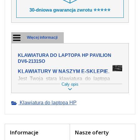
30-dniowa gwarancja zwrotu ⭐⭐⭐⭐⭐
Więcej informacji
KLAWIATURA DO LAPTOPA HP PAVILION
DV6-2131SO
KLAWIATURY W NASZYM E-SKLEPIE.
Jest Twoja stara klawiatura do laptopa
Cały opis
HP Pavilion dv6-2131so mechanicznie
uszkodzona, polałeś ją płynem, który
spowodował iż klawisze nie wracają do
Klawiatura do laptopa HP
swojej pozycji? Kup nową klawiaturę,
która będzie pracowała jak powinna.
Oferujemy oryginalne klawiatury w
czeskiej lokalizacji od wszystkich
światowach producentów. Na naszej
Informacje
Nasze oferty
stronie internetowej ją znajdziesz za