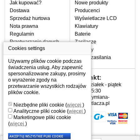
pomocy wyszukiwarki. Wystarczy znać
Jak kupować?
Nowe produkty
model laptopa. Przy każdej klawiaturze
Dostawa
Producenci
nie może brakować szczególowe zdjęcie
Sprzedaż hurtowa
Wyświetlacze LCD
do aktualnego stanu naszego magazynu.
Nota prawna
Klawiatury
Regulamin
Baterie
W JAKI SPOSÓB MOŻE SIĘ
Przetwarzanie danych
Zasilacze
PRZEJAWIAĆ USTERKA
osobowych
Cookies settings
Zawiasy
KLAWIATURY?
Gdzie nas znajdziesz
Złącza zasilania
Częstymi objawami są pomijanie liter
Używamy plików cookie podczas
czy wyświetlanie innych liter oraz
świadczenia usług. Aby zapewnić
dublowanie tych samych znaków. W
spersonalizowane zakupy, prosimy
Kontakt:
Twoje konto
przypadku podlicia klawisze nie
o wyrażenie zgody na
Poniedziałek - piątek
powrócą do pierwotnej pozycji. Albo
przetwarzanie wszystkich rodzajów
Twoje konto
7:00 - 15:30
też uszkodzenie mechaniczne, np.
plików cookie.
Dane osobowe
info@wymiana-
wyłamane klawisze.
Adresy
wyswietlacza.pl
Niezbędne pliki cookie
(
więcej
)
Historia zamówień
Analityczne pliki cookie
(
więcej
)
Marketingowe pliki cookie
JAK TO DZIAŁA?
(
więcej
)
Klawiatura składa się z kilku
warstw folii, z których przewodzą
przewodzące warstwy.