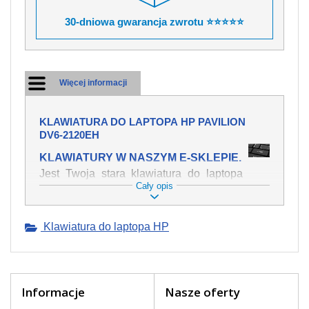
30-dniowa gwarancja zwrotu ⭐⭐⭐⭐⭐
Więcej informacji
KLAWIATURA DO LAPTOPA HP PAVILION
DV6-2120EH
KLAWIATURY W NASZYM E-SKLEPIE.
Jest Twoja stara klawiatura do laptopa
Cały opis
HP Pavilion dv6-2120eh mechanicznie
uszkodzona, polałeś ją płynem, który
spowodował iż klawisze nie wracają do
Klawiatura do laptopa HP
swojej pozycji? Kup nową klawiaturę,
która będzie pracowała jak powinna.
Oferujemy oryginalne klawiatury w
czeskiej lokalizacji od wszystkich
światowach producentów. Na naszej
Informacje
Nasze oferty
stronie internetowej ją znajdziesz za