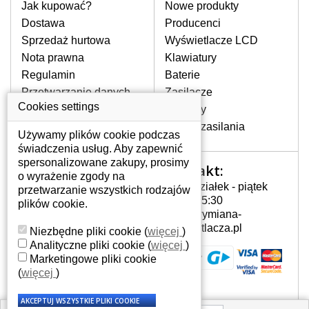
pomocy wyszukiwarki. Wystarczy znać
Jak kupować?
Nowe produkty
model laptopa. Przy każdej klawiaturze
Dostawa
Producenci
nie może brakować szczególowe zdjęcie
Sprzedaż hurtowa
Wyświetlacze LCD
do aktualnego stanu naszego magazynu.
Nota prawna
Klawiatury
Regulamin
Baterie
W JAKI SPOSÓB MOŻE SIĘ
Przetwarzanie danych
Zasilacze
PRZEJAWIAĆ USTERKA
osobowych
Cookies settings
Zawiasy
KLAWIATURY?
Gdzie nas znajdziesz
Złącza zasilania
Częstymi objawami są pomijanie liter
Używamy plików cookie podczas
czy wyświetlanie innych liter oraz
świadczenia usług. Aby zapewnić
dublowanie tych samych znaków. W
spersonalizowane zakupy, prosimy
Kontakt:
Twoje konto
przypadku podlicia klawisze nie
o wyrażenie zgody na
Poniedziałek - piątek
powrócą do pierwotnej pozycji. Albo
przetwarzanie wszystkich rodzajów
Twoje konto
7:00 - 15:30
też uszkodzenie mechaniczne, np.
plików cookie.
Dane osobowe
info@wymiana-
wyłamane klawisze.
Adresy
wyswietlacza.pl
Niezbędne pliki cookie
(
więcej
)
Historia zamówień
Analityczne pliki cookie
(
więcej
)
Marketingowe pliki cookie
JAK TO DZIAŁA?
(
więcej
)
Klawiatura składa się z kilku
warstw folii, z których przewodzą
przewodzące warstwy.