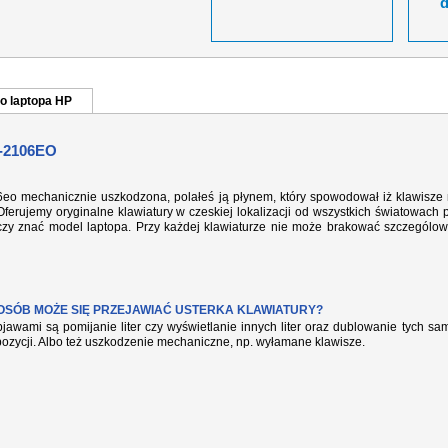
o laptopa HP
-2106EO
06eo mechanicznie uszkodzona, polałeś ją płynem, który spowodował iż klawisze 
ferujemy oryginalne klawiatury w czeskiej lokalizacji od wszystkich światowach 
rczy znać model laptopa. Przy każdej klawiaturze nie może brakować szczególow
POSÓB MOŻE SIĘ PRZEJAWIAĆ USTERKA KLAWIATURY?
jawami są pomijanie liter czy wyświetlanie innych liter oraz dublowanie tych s
pozycji. Albo też uszkodzenie mechaniczne, np. wyłamane klawisze.