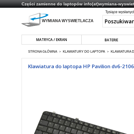
Części zamienne do laptopów
info(at)wymiana-wyswiet
Tysiące wysłany
MATRYCA / EKRAN
BATERIE
STRONA GŁÓWNA
KLAWIATURY DO LAPTOPA
KLAWIATURA 
>
>
Klawiatura do laptopa HP Pavilion dv6-210