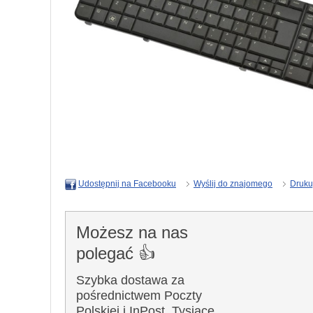
Wyślij do znajomego
Druku
Udostępnij na Facebooku
Możesz na nas
polegać 👍
Szybka dostawa za
pośrednictwem Poczty
Polskiej i InPost. Tysiące