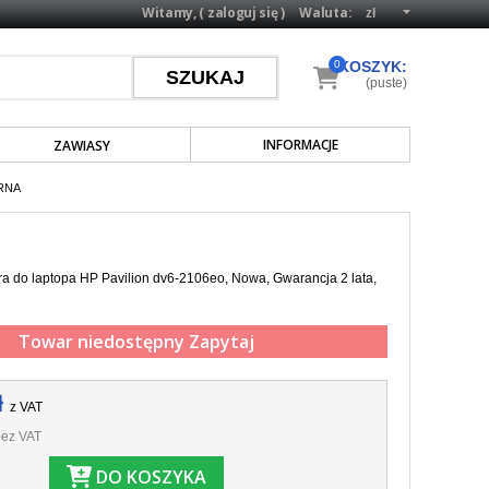
Witamy, (
zaloguj się
)
Waluta:
0
KOSZYK:
(puste)
INFORMACJE
ZAWIASY
RNA
a do laptopa HP Pavilion dv6-2106eo, Nowa, Gwarancja 2 lata,
Towar niedostępny
Zapytaj
ł
z VAT
ez VAT
DO KOSZYKA