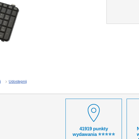
j
Udostępnij
41919 punkty
wydawania ⭐⭐⭐⭐⭐
w