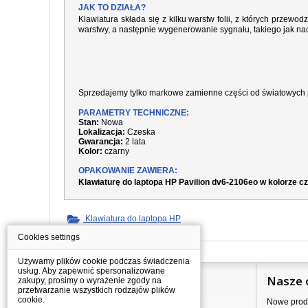
JAK TO DZIAŁA?
Klawiatura składa się z kilku warstw folii, z których prze
warstwy, a następnie wygenerowanie sygnału, takiego jak nac
Sprzedajemy tylko markowe zamienne części od światowych 
PARAMETRY TECHNICZNE:
Stan:
Nowa
Lokalizacja:
Czeska
Gwarancja:
2 lata
Kolor:
czarny
OPAKOWANIE ZAWIERA:
Klawiaturę do laptopa HP Pavilion dv6-2106eo w kolorze 
Klawiatura do laptopa HP
Cookies settings
Używamy plików cookie podczas świadczenia
usług. Aby zapewnić spersonalizowane
Informacje
Nasze 
zakupy, prosimy o wyrażenie zgody na
przetwarzanie wszystkich rodzajów plików
cookie.
Jak kupować?
Nowe prod