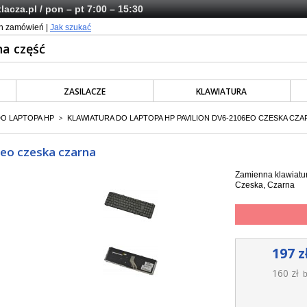
lacza.pl
/ pon – pt 7:00 – 15:30
ch zamówień |
Jak szukać
ZASILACZE
KLAWIATURA
DO LAPTOPA HP
KLAWIATURA DO LAPTOPA HP PAVILION DV6-2106EO CZESKA CZA
>
6eo czeska czarna
Zamienna klawiatur
Czeska, Czarna
197 z
160 zł
b