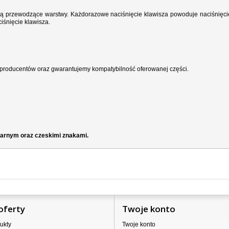
wodzą przewodzące warstwy. Każdorazowe naciśnięcie klawisza powoduje naciśnięci
iśnięcie klawisza.
producentów oraz gwarantujemy kompatybilność oferowanej części.
czarnym oraz czeskimi znakami.
oferty
Twoje konto
ukty
Twoje konto