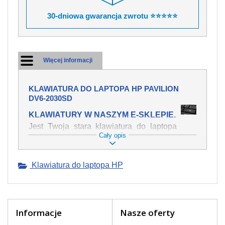
30-dniowa gwarancja zwrotu ⭐⭐⭐⭐⭐
Więcej informacji
KLAWIATURA DO LAPTOPA HP PAVILION
DV6-2030SD
KLAWIATURY W NASZYM E-SKLEPIE.
Jest Twoja stara klawiatura do laptopa
Cały opis
HP Pavilion dv6-2030sd mechanicznie
uszkodzona, polałeś ją płynem, który
spowodował iż klawisze nie wracają do
Klawiatura do laptopa HP
swojej pozycji? Kup nową klawiaturę,
która będzie pracowała jak powinna.
Oferujemy oryginalne klawiatury w
czeskiej lokalizacji od wszystkich
światowach producentów. Na naszej
Informacje
Nasze oferty
stronie internetowej ją znajdziesz za