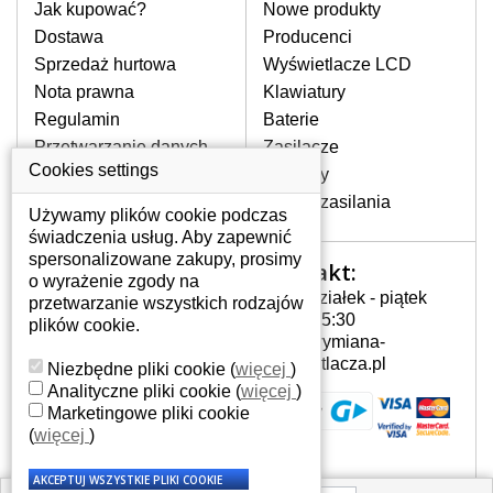
pomocy wyszukiwarki. Wystarczy znać
Jak kupować?
Nowe produkty
model laptopa. Przy każdej klawiaturze
Dostawa
Producenci
nie może brakować szczególowe zdjęcie
Sprzedaż hurtowa
Wyświetlacze LCD
do aktualnego stanu naszego magazynu.
Nota prawna
Klawiatury
Regulamin
Baterie
W JAKI SPOSÓB MOŻE SIĘ
Przetwarzanie danych
Zasilacze
PRZEJAWIAĆ USTERKA
osobowych
Cookies settings
Zawiasy
KLAWIATURY?
Gdzie nas znajdziesz
Złącza zasilania
Częstymi objawami są pomijanie liter
Używamy plików cookie podczas
czy wyświetlanie innych liter oraz
świadczenia usług. Aby zapewnić
dublowanie tych samych znaków. W
spersonalizowane zakupy, prosimy
Kontakt:
Twoje konto
przypadku podlicia klawisze nie
o wyrażenie zgody na
Poniedziałek - piątek
powrócą do pierwotnej pozycji. Albo
przetwarzanie wszystkich rodzajów
Twoje konto
7:00 - 15:30
też uszkodzenie mechaniczne, np.
plików cookie.
Dane osobowe
info@wymiana-
wyłamane klawisze.
Adresy
wyswietlacza.pl
Niezbędne pliki cookie
(
więcej
)
Historia zamówień
Analityczne pliki cookie
(
więcej
)
Marketingowe pliki cookie
JAK TO DZIAŁA?
(
więcej
)
Klawiatura składa się z kilku
warstw folii, z których przewodzą
przewodzące warstwy.