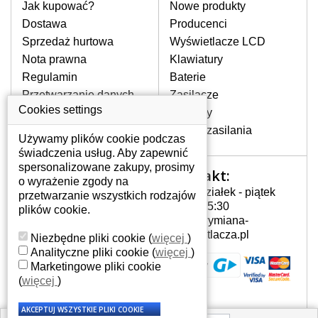
pomocy wyszukiwarki. Wystarczy znać
Jak kupować?
Nowe produkty
model laptopa. Przy każdej klawiaturze
Dostawa
Producenci
nie może brakować szczególowe zdjęcie
Sprzedaż hurtowa
Wyświetlacze LCD
do aktualnego stanu naszego magazynu.
Nota prawna
Klawiatury
Regulamin
Baterie
W JAKI SPOSÓB MOŻE SIĘ
Przetwarzanie danych
Zasilacze
PRZEJAWIAĆ USTERKA
osobowych
Cookies settings
Zawiasy
KLAWIATURY?
Gdzie nas znajdziesz
Złącza zasilania
Częstymi objawami są pomijanie liter
Używamy plików cookie podczas
czy wyświetlanie innych liter oraz
świadczenia usług. Aby zapewnić
dublowanie tych samych znaków. W
spersonalizowane zakupy, prosimy
Kontakt:
Twoje konto
przypadku podlicia klawisze nie
o wyrażenie zgody na
Poniedziałek - piątek
powrócą do pierwotnej pozycji. Albo
przetwarzanie wszystkich rodzajów
Twoje konto
7:00 - 15:30
też uszkodzenie mechaniczne, np.
plików cookie.
Dane osobowe
info@wymiana-
wyłamane klawisze.
Adresy
wyswietlacza.pl
Niezbędne pliki cookie
(
więcej
)
Historia zamówień
Analityczne pliki cookie
(
więcej
)
Marketingowe pliki cookie
JAK TO DZIAŁA?
(
więcej
)
Klawiatura składa się z kilku
warstw folii, z których przewodzą
przewodzące warstwy.