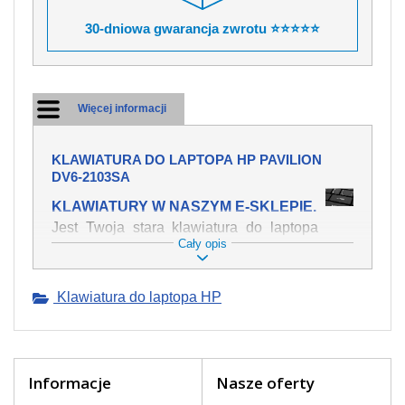
30-dniowa gwarancja zwrotu ⭐⭐⭐⭐⭐
Więcej informacji
KLAWIATURA DO LAPTOPA HP PAVILION
DV6-2103SA
KLAWIATURY W NASZYM E-SKLEPIE.
Jest Twoja stara klawiatura do laptopa
Cały opis
HP Pavilion dv6-2103sa mechanicznie
uszkodzona, polałeś ją płynem, który
spowodował iż klawisze nie wracają do
Klawiatura do laptopa HP
swojej pozycji? Kup nową klawiaturę,
która będzie pracowała jak powinna.
Oferujemy oryginalne klawiatury w
czeskiej lokalizacji od wszystkich
światowach producentów. Na naszej
Informacje
Nasze oferty
stronie internetowej ją znajdziesz za