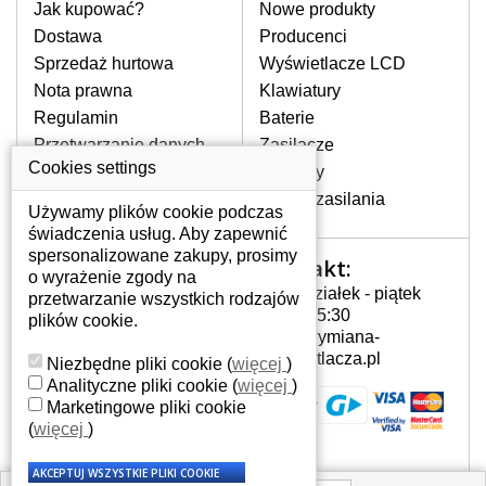
pomocy wyszukiwarki. Wystarczy znać
Jak kupować?
Nowe produkty
model laptopa. Przy każdej klawiaturze
Dostawa
Producenci
nie może brakować szczególowe zdjęcie
Sprzedaż hurtowa
Wyświetlacze LCD
do aktualnego stanu naszego magazynu.
Nota prawna
Klawiatury
Regulamin
Baterie
W JAKI SPOSÓB MOŻE SIĘ
Przetwarzanie danych
Zasilacze
PRZEJAWIAĆ USTERKA
osobowych
Cookies settings
Zawiasy
KLAWIATURY?
Gdzie nas znajdziesz
Złącza zasilania
Częstymi objawami są pomijanie liter
Używamy plików cookie podczas
czy wyświetlanie innych liter oraz
świadczenia usług. Aby zapewnić
dublowanie tych samych znaków. W
spersonalizowane zakupy, prosimy
Kontakt:
Twoje konto
przypadku podlicia klawisze nie
o wyrażenie zgody na
Poniedziałek - piątek
powrócą do pierwotnej pozycji. Albo
przetwarzanie wszystkich rodzajów
Twoje konto
7:00 - 15:30
też uszkodzenie mechaniczne, np.
plików cookie.
Dane osobowe
info@wymiana-
wyłamane klawisze.
Adresy
wyswietlacza.pl
Niezbędne pliki cookie
(
więcej
)
Historia zamówień
Analityczne pliki cookie
(
więcej
)
Marketingowe pliki cookie
JAK TO DZIAŁA?
(
więcej
)
Klawiatura składa się z kilku
warstw folii, z których przewodzą
przewodzące warstwy.