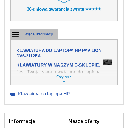
30-dniowa gwarancja zwrotu ⭐⭐⭐⭐⭐
Więcej informacji
KLAWIATURA DO LAPTOPA HP PAVILION
DV6-2112EA
KLAWIATURY W NASZYM E-SKLEPIE.
Jest Twoja stara klawiatura do laptopa
Cały opis
HP Pavilion dv6-2112ea mechanicznie
uszkodzona, polałeś ją płynem, który
spowodował iż klawisze nie wracają do
Klawiatura do laptopa HP
swojej pozycji? Kup nową klawiaturę,
która będzie pracowała jak powinna.
Oferujemy oryginalne klawiatury w
czeskiej lokalizacji od wszystkich
światowach producentów. Na naszej
Informacje
Nasze oferty
stronie internetowej ją znajdziesz za