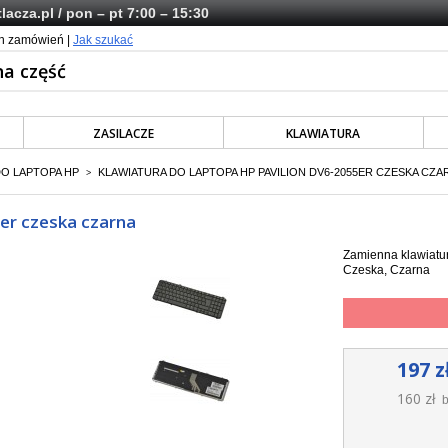
lacza.pl
/ pon – pt 7:00 – 15:30
ch zamówień |
Jak szukać
ZASILACZE
KLAWIATURA
DO LAPTOPA HP
KLAWIATURA DO LAPTOPA HP PAVILION DV6-2055ER CZESKA CZA
>
5er czeska czarna
Zamienna klawiatur
Czeska, Czarna
197 z
160 zł
b