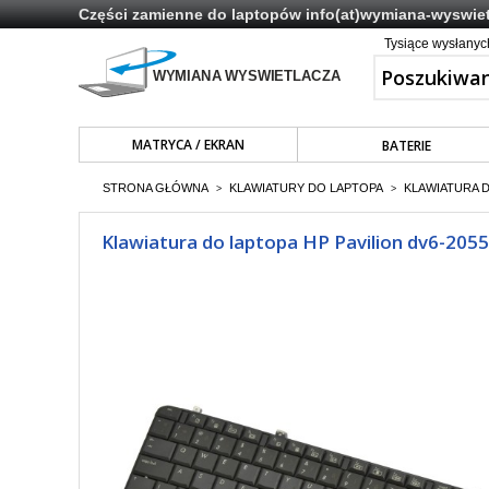
Części zamienne do laptopów
info(at)wymiana-wyswiet
Tysiące wysłany
MATRYCA / EKRAN
BATERIE
STRONA GŁÓWNA
KLAWIATURY DO LAPTOPA
KLAWIATURA 
>
>
Klawiatura do laptopa HP Pavilion dv6-205