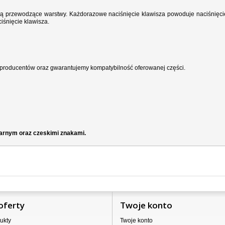
wodzą przewodzące warstwy. Każdorazowe naciśnięcie klawisza powoduje naciśnięci
iśnięcie klawisza.
producentów oraz gwarantujemy kompatybilność oferowanej części.
zarnym oraz czeskimi znakami.
oferty
Twoje konto
ukty
Twoje konto