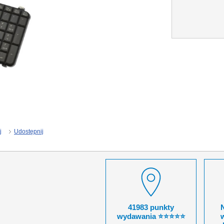
j
Udostępnij
41983 punkty
wydawania ⭐⭐⭐⭐⭐
w