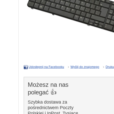
Wyślij do znajomego
Druku
Udostępnij na Facebooku
Możesz na nas
polegać 👍
Szybka dostawa za
pośrednictwem Poczty
Polskiej i InPost. Tysiące