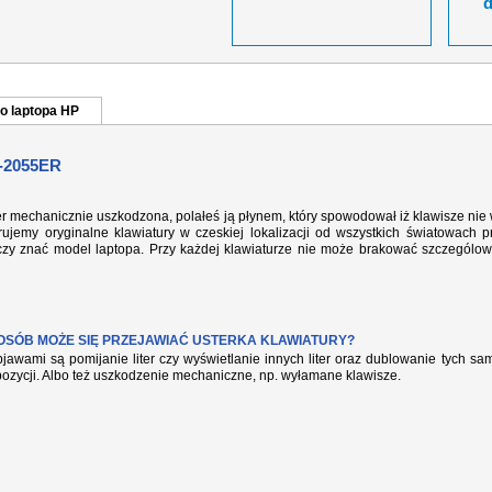
o laptopa HP
-2055ER
er mechanicznie uszkodzona, polałeś ją płynem, który spowodował iż klawisze nie
ujemy oryginalne klawiatury w czeskiej lokalizacji od wszystkich światowach p
rczy znać model laptopa. Przy każdej klawiaturze nie może brakować szczególow
POSÓB MOŻE SIĘ PRZEJAWIAĆ USTERKA KLAWIATURY?
jawami są pomijanie liter czy wyświetlanie innych liter oraz dublowanie tych s
pozycji. Albo też uszkodzenie mechaniczne, np. wyłamane klawisze.