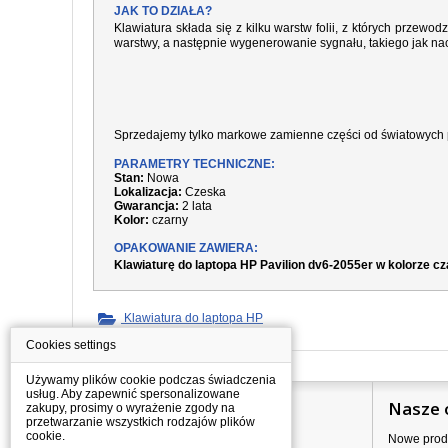
JAK TO DZIAŁA?
Klawiatura składa się z kilku warstw folii, z których prze
warstwy, a następnie wygenerowanie sygnału, takiego jak nac
Sprzedajemy tylko markowe zamienne części od światowych 
PARAMETRY TECHNICZNE:
Stan:
Nowa
Lokalizacja:
Czeska
Gwarancja:
2 lata
Kolor:
czarny
OPAKOWANIE ZAWIERA:
Klawiaturę do laptopa HP Pavilion dv6-2055er w kolorze c
Klawiatura do laptopa HP
Cookies settings
Używamy plików cookie podczas świadczenia
usług. Aby zapewnić spersonalizowane
Informacje
Nasze 
zakupy, prosimy o wyrażenie zgody na
przetwarzanie wszystkich rodzajów plików
cookie.
Jak kupować?
Nowe prod