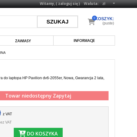
Witamy, (
zaloguj się
)
Waluta:
0
KOSZYK:
(puste)
INFORMACJE
ZAWIASY
RNA
a do laptopa HP Pavilion dv6-2055er, Nowa, Gwarancja 2 lata,
Towar niedostępny
Zapytaj
ł
z VAT
ez VAT
DO KOSZYKA