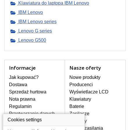
pomocy wyszukiwarki. Wystarczy znać
Klawiatura do laptopa IBM Lenovo
model laptopa. Przy każdej klawiaturze
IBM Lenovo
nie może brakować szczególowe zdjęcie
do aktualnego stanu naszego magazynu.
IBM Lenovo series
Lenovo G series
W JAKI SPOSÓB MOŻE SIĘ
Lenovo G500
PRZEJAWIAĆ USTERKA
KLAWIATURY?
Częstymi objawami są pomijanie liter
czy wyświetlanie innych liter oraz
Informacje
Nasze oferty
dublowanie tych samych znaków. W
przypadku podlicia klawisze nie
Jak kupować?
Nowe produkty
powrócą do pierwotnej pozycji. Albo
Dostawa
Producenci
też uszkodzenie mechaniczne, np.
wyłamane klawisze.
Sprzedaż hurtowa
Wyświetlacze LCD
Nota prawna
Klawiatury
Regulamin
Baterie
JAK TO DZIAŁA?
Przetwarzanie danych
Zasilacze
Klawiatura składa się z kilku
osobowych
Cookies settings
Zawiasy
warstw folii, z których przewodzą
Gdzie nas znajdziesz
Złącza zasilania
przewodzące warstwy.