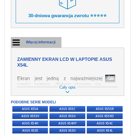
30-dniowa gwarancja zwrotu ⭐⭐⭐⭐⭐
Więcej informacji
ZAMIENNY EKRAN LCD W LAPTOPIE ASUS
X54L
Ekran jest jedną z najważniejszej
części laptopa, dlatego staramy się,
Cały opis
żeby był jak najwyższej jakości. Służy
on do wyświetlania tekstu lub obrazu w
PODOBNE SERIE MODELI
różnych formach. Ponieważ może łatwo
ulec uszkodzeniu, należy obchodzić się
ASUS X55A
ASUS X55C
ASUS X55SR
z nim z jak największą ostrożnością. Do
ASUS X55SV
ASUS X55U
ASUS X55VD
najczęstszych uszkodzeń można
ASUS X54H
ASUS X54HY
ASUS X54C
zaliczyć uszkodzenia mechaniczne np.
ASUS X53E
ASUS X53U
ASUS X54L
rozbity lub pęknięty ekran, następnie