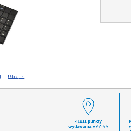
j
Udostępnij
41911 punkty
wydawania ⭐⭐⭐⭐⭐
w