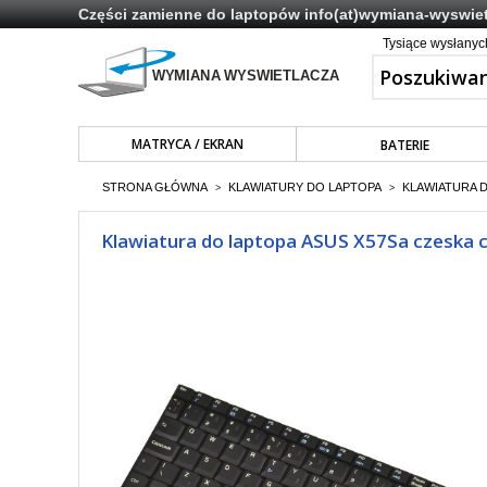
Części zamienne do laptopów
info(at)wymiana-wyswiet
Tysiące wysłany
MATRYCA / EKRAN
BATERIE
STRONA GŁÓWNA
KLAWIATURY DO LAPTOPA
KLAWIATURA 
>
>
Klawiatura do laptopa ASUS X57Sa czeska 