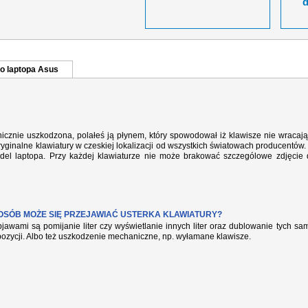
o laptopa Asus
cznie uszkodzona, polałeś ją płynem, który spowodował iż klawisze nie wracaj
yginalne klawiatury w czeskiej lokalizacji od wszystkich światowach producentów. 
del laptopa. Przy każdej klawiaturze nie może brakować szczególowe zdjęcie
POSÓB MOŻE SIĘ PRZEJAWIAĆ USTERKA KLAWIATURY?
jawami są pomijanie liter czy wyświetlanie innych liter oraz dublowanie tych s
pozycji. Albo też uszkodzenie mechaniczne, np. wyłamane klawisze.