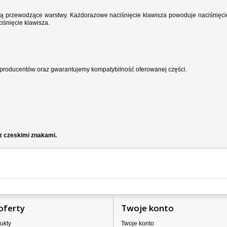
wodzą przewodzące warstwy. Każdorazowe naciśnięcie klawisza powoduje naciśnięci
iśnięcie klawisza.
producentów oraz gwarantujemy kompatybilność oferowanej części.
z czeskimi znakami.
oferty
Twoje konto
ukty
Twoje konto