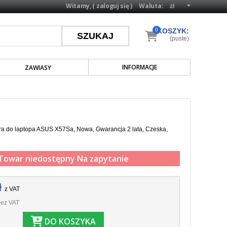
Witamy, (
zaloguj się
)
Waluta:
0
KOSZYK:
(puste)
INFORMACJE
ZAWIASY
ra do laptopa ASUS X57Sa, Nowa, Gwarancja 2 lata, Czeska,
Towar niedostępny
Na zapytanie
ł
z VAT
ez VAT
DO KOSZYKA