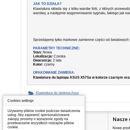
JAK TO DZIAŁA?
Klawiatura składa się z kilku warstw folii, z których prze
warstwy, a następnie wygenerowanie sygnału, takiego jak nac
Sprzedajemy tylko markowe zamienne części od światowych 
PARAMETRY TECHNICZNE:
Stan:
Nowa
Lokalizacja:
Czeska
Gwarancja:
2 lata
Kolor:
czarny
OPAKOWANIE ZAWIERA:
Klawiaturę do laptopa ASUS X57Sa w kolorze czarnym ora
Klawiatura do laptopa Asus
Cookies settings
Używamy plików cookie podczas świadczenia
usług. Aby zapewnić spersonalizowane
Informacje
Nasze 
zakupy, prosimy o wyrażenie zgody na
przetwarzanie wszystkich rodzajów plików
cookie.
Jak kupować?
Nowe prod