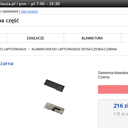
lacza.pl
/ pon – pt 7:00 – 15:30
ch zamówień |
Jak szukać
ZASILACZE
KLAWIATURA
DO LAPTOPA ASUS
KLAWIATURA DO LAPTOPA ASUS X57SA CZESKA CZARNA
>
czarna
Zamienna klawiatu
Czarna
216 z
175 zł
b