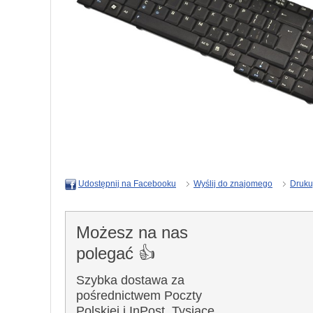
Wyślij do znajomego
Druku
Udostępnij na Facebooku
Możesz na nas
polegać 👍
Szybka dostawa za
pośrednictwem Poczty
Polskiej i InPost. Tysiące