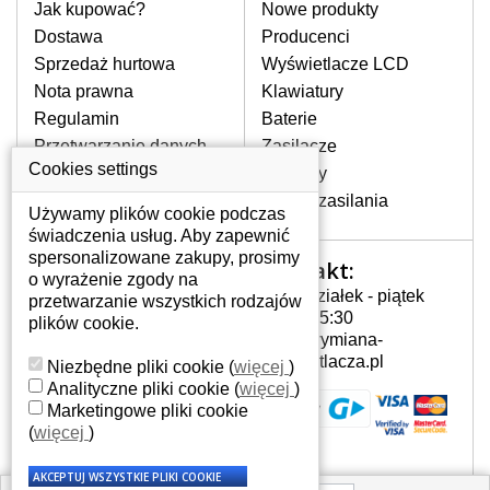
pomocy wyszukiwarki. Wystarczy znać
Jak kupować?
Nowe produkty
model laptopa. Przy każdej klawiaturze
Dostawa
Producenci
nie może brakować szczególowe zdjęcie
Sprzedaż hurtowa
Wyświetlacze LCD
do aktualnego stanu naszego magazynu.
Nota prawna
Klawiatury
Regulamin
Baterie
W JAKI SPOSÓB MOŻE SIĘ
Przetwarzanie danych
Zasilacze
PRZEJAWIAĆ USTERKA
osobowych
Cookies settings
Zawiasy
KLAWIATURY?
Gdzie nas znajdziesz
Złącza zasilania
Częstymi objawami są pomijanie liter
Używamy plików cookie podczas
czy wyświetlanie innych liter oraz
świadczenia usług. Aby zapewnić
dublowanie tych samych znaków. W
spersonalizowane zakupy, prosimy
Kontakt:
Twoje konto
przypadku podlicia klawisze nie
o wyrażenie zgody na
Poniedziałek - piątek
powrócą do pierwotnej pozycji. Albo
przetwarzanie wszystkich rodzajów
Twoje konto
7:00 - 15:30
też uszkodzenie mechaniczne, np.
plików cookie.
Dane osobowe
info@wymiana-
wyłamane klawisze.
Adresy
wyswietlacza.pl
Niezbędne pliki cookie
(
więcej
)
Historia zamówień
Analityczne pliki cookie
(
więcej
)
Marketingowe pliki cookie
JAK TO DZIAŁA?
(
więcej
)
Klawiatura składa się z kilku
warstw folii, z których przewodzą
przewodzące warstwy.