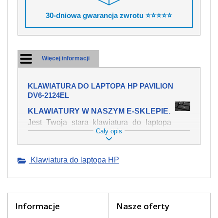
30-dniowa gwarancja zwrotu ⭐⭐⭐⭐⭐
Więcej informacji
KLAWIATURA DO LAPTOPA HP PAVILION
DV6-2124EL
KLAWIATURY W NASZYM E-SKLEPIE.
Jest Twoja stara klawiatura do laptopa
Cały opis
HP Pavilion dv6-2124el mechanicznie
uszkodzona, polałeś ją płynem, który
spowodował iż klawisze nie wracają do
Klawiatura do laptopa HP
swojej pozycji? Kup nową klawiaturę,
która będzie pracowała jak powinna.
Oferujemy oryginalne klawiatury w
czeskiej lokalizacji od wszystkich
światowach producentów. Na naszej
Informacje
Nasze oferty
stronie internetowej ją znajdziesz za