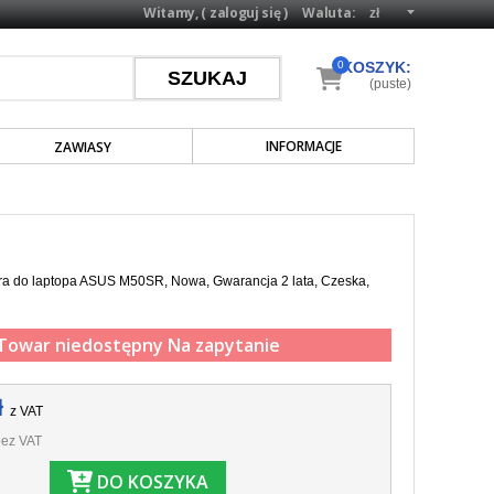
Witamy, (
zaloguj się
)
Waluta:
0
KOSZYK:
(puste)
INFORMACJE
ZAWIASY
ra do laptopa ASUS M50SR, Nowa, Gwarancja 2 lata, Czeska,
Towar niedostępny
Na zapytanie
ł
z VAT
ez VAT
DO KOSZYKA