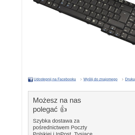
Wyślij do znajomego
Druku
Udostępnij na Facebooku
Możesz na nas
polegać 👍
Szybka dostawa za
pośrednictwem Poczty
Polskiej i InPost. Tysiące