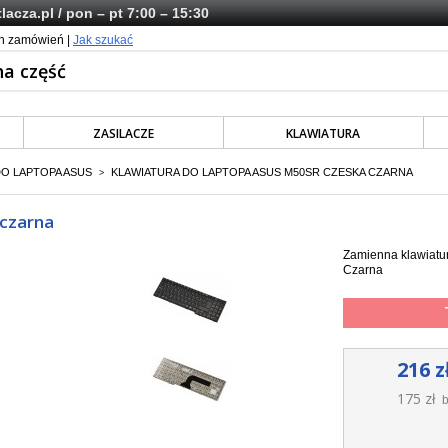
lacza.pl
/ pon – pt 7:00 – 15:30
ch zamówień |
Jak szukać
ZASILACZE
KLAWIATURA
DO LAPTOPA ASUS
KLAWIATURA DO LAPTOPA ASUS M50SR CZESKA CZARNA
>
 czarna
Zamienna klawiatu
Czarna
216 z
175 zł
b