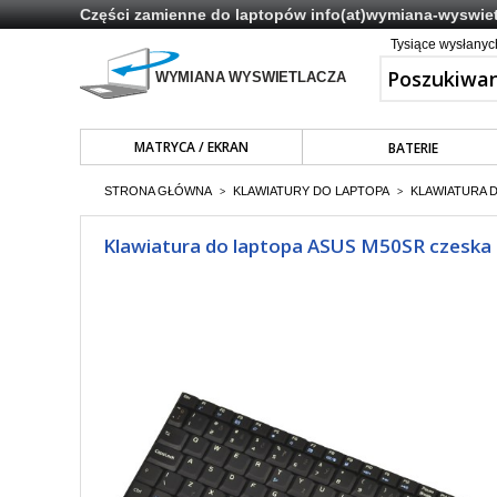
Części zamienne do laptopów
info(at)wymiana-wyswiet
Tysiące wysłany
MATRYCA / EKRAN
BATERIE
STRONA GŁÓWNA
KLAWIATURY DO LAPTOPA
KLAWIATURA 
>
>
Klawiatura do laptopa ASUS M50SR czeska