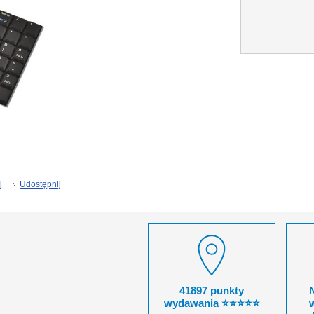
j
Udostępnij
41897 punkty
wydawania ⭐⭐⭐⭐⭐
w