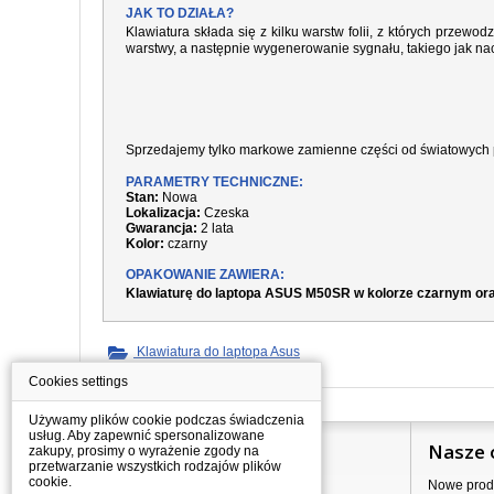
JAK TO DZIAŁA?
Klawiatura składa się z kilku warstw folii, z których prze
warstwy, a następnie wygenerowanie sygnału, takiego jak nac
Sprzedajemy tylko markowe zamienne części od światowych 
PARAMETRY TECHNICZNE:
Stan:
Nowa
Lokalizacja:
Czeska
Gwarancja:
2 lata
Kolor:
czarny
OPAKOWANIE ZAWIERA:
Klawiaturę do laptopa ASUS M50SR w kolorze czarnym ora
Klawiatura do laptopa Asus
Cookies settings
Używamy plików cookie podczas świadczenia
usług. Aby zapewnić spersonalizowane
Informacje
Nasze 
zakupy, prosimy o wyrażenie zgody na
przetwarzanie wszystkich rodzajów plików
cookie.
Jak kupować?
Nowe prod