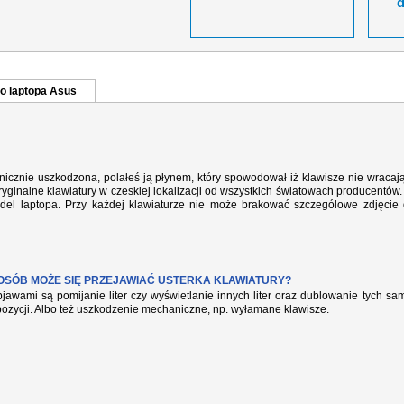
o laptopa Asus
cznie uszkodzona, polałeś ją płynem, który spowodował iż klawisze nie wracaj
yginalne klawiatury w czeskiej lokalizacji od wszystkich światowach producentów.
del laptopa. Przy każdej klawiaturze nie może brakować szczególowe zdjęcie
POSÓB MOŻE SIĘ PRZEJAWIAĆ USTERKA KLAWIATURY?
jawami są pomijanie liter czy wyświetlanie innych liter oraz dublowanie tych s
pozycji. Albo też uszkodzenie mechaniczne, np. wyłamane klawisze.