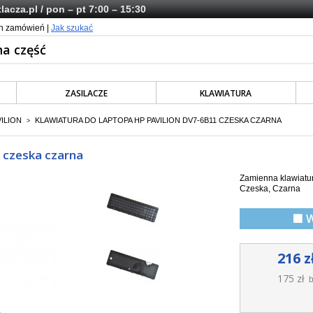
lacza.pl
/ pon – pt 7:00 – 15:30
ch zamówień |
Jak szukać
ZASILACZE
KLAWIATURA
VILION
KLAWIATURA DO LAPTOPA HP PAVILION DV7-6B11 CZESKA CZARNA
>
1 czeska czarna
Zamienna klawiatur
Czeska, Czarna
🟩 
216 z
175 zł
b