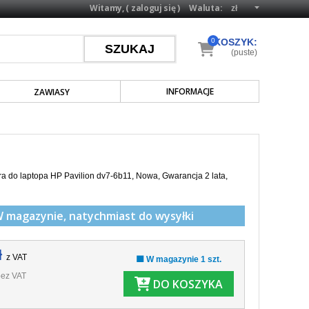
Witamy, (
zaloguj się
)
Waluta:
0
KOSZYK:
(puste)
INFORMACJE
ZAWIASY
a do laptopa HP Pavilion dv7-6b11, Nowa, Gwarancja 2 lata,
W magazynie,
natychmiast do wysyłki
ł
z VAT
🟩 W magazynie 1 szt.
ez VAT
DO KOSZYKA