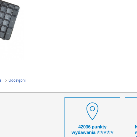
j
Udostępnij
42036 punkty
wydawania ⭐⭐⭐⭐⭐
w