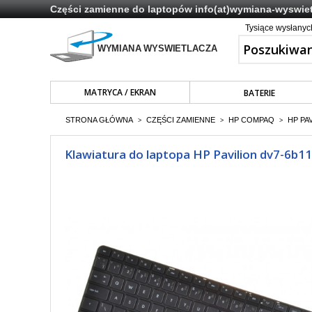
Części zamienne do laptopów
info(at)wymiana-wyswiet
Tysiące wysłany
MATRYCA / EKRAN
BATERIE
STRONA GŁÓWNA
CZĘŚCI ZAMIENNE
HP COMPAQ
HP PA
>
>
>
Klawiatura do laptopa HP Pavilion dv7-6b1