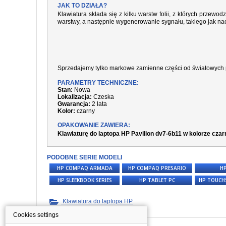
JAK TO DZIAŁA?
Klawiatura składa się z kilku warstw folii, z których prze
warstwy, a następnie wygenerowanie sygnału, takiego jak nac
Sprzedajemy tylko markowe zamienne części od światowych 
PARAMETRY TECHNICZNE:
Stan:
Nowa
Lokalizacja:
Czeska
Gwarancja:
2 lata
Kolor:
czarny
OPAKOWANIE ZAWIERA:
Klawiaturę do laptopa HP Pavilion dv7-6b11 w kolorze cza
PODOBNE SERIE MODELI
HP COMPAQ ARMADA
HP COMPAQ PRESARIO
HP
HP SLEEKBOOK SERIES
HP TABLET PC
HP TOUCH
Klawiatura do laptopa HP
Cookies settings