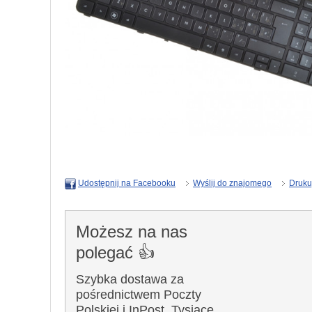
Wyślij do znajomego
Druku
Udostępnij na Facebooku
Możesz na nas
polegać 👍
Szybka dostawa za
pośrednictwem Poczty
Polskiej i InPost. Tysiące