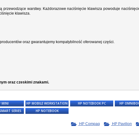
wodzą przewodzące warstwy. Każdorazowe naciśnięcie klawisza powoduje naciśnięci
iśnięcie klawisza.
producentów oraz gwarantujemy kompatybilność oferowanej części.
rnym oraz czeskimi znakami.
 MINI
HP MOBILE WORKSTATION
HP NOTEBOOK PC
HP OMNIBOO
SMART SERIES
HP NOTEBOOK
HP Compaq
HP Pavilion