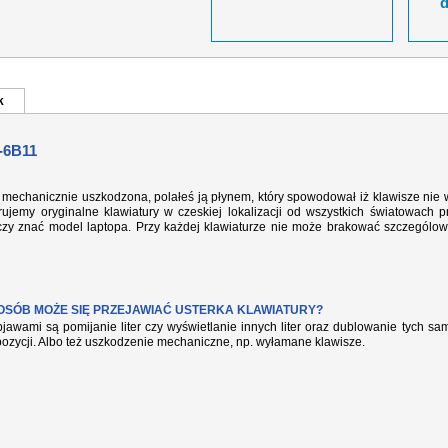
k
-6B11
1 mechanicznie uszkodzona, polałeś ją płynem, który spowodował iż klawisze nie 
ujemy oryginalne klawiatury w czeskiej lokalizacji od wszystkich światowach p
rczy znać model laptopa. Przy każdej klawiaturze nie może brakować szczególow
POSÓB MOŻE SIĘ PRZEJAWIAĆ USTERKA KLAWIATURY?
jawami są pomijanie liter czy wyświetlanie innych liter oraz dublowanie tych s
pozycji. Albo też uszkodzenie mechaniczne, np. wyłamane klawisze.