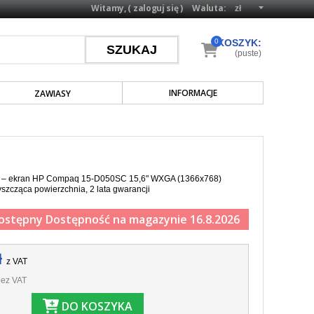
Witamy, (
zaloguj się
)
Waluta:
0
KOSZYK:
(puste)
INFORMACJE
ZAWIASY
pa – ekran HP Compaq 15-D050SC 15,6" WXGA (1366x768)
yszcząca powierzchnia, 2 lata gwarancji
ostępny
Dostępność na magazynie 16.8.2026
ł
z VAT
ez VAT
DO KOSZYKA