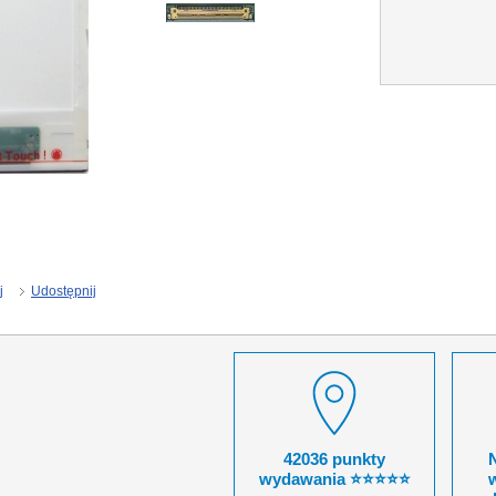
j
Udostępnij
42036 punkty
wydawania ⭐⭐⭐⭐⭐
w