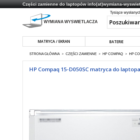
Części zamienne do laptopów
info(at)wymiana-wyswiet
Tysiące wysłany
MATRYCA / EKRAN
BATERIE
STRONA GŁÓWNA
CZĘŚCI ZAMIENNE
HP COMPAQ
HP CO
>
>
>
HP Compaq 15-D050SC matryca do laptopa 1