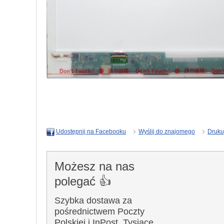
Wyślij do znajomego
Druku
Udostępnij na Facebooku
Możesz na nas
polegać 👍
Szybka dostawa za
pośrednictwem Poczty
Polskiej i InPost. Tysiące