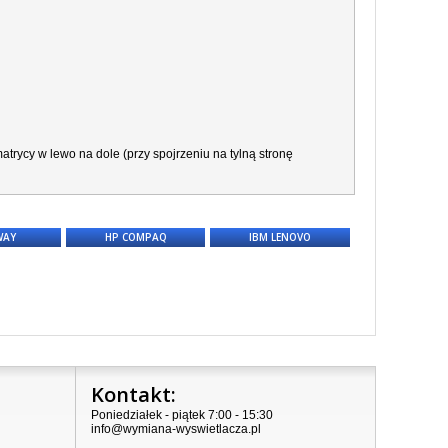
trycy w lewo na dole (przy spojrzeniu na tylną stronę
WAY
HP COMPAQ
IBM LENOVO
Kontakt:
Poniedziałek - piątek 7:00 - 15:30
info@wymiana-wyswietlacza.pl