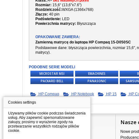
Klasa:
A+
bez wadliwych pixeli
Rozmiar:
15,6“ (13,6"x7.6")
Rozdzielczość:
WXGA (1366x768)
Złącze:
40 pin
Podświetlenie:
LED
Powierzchnia matrycy:
Błyszcząca
OPAKOWANIE ZAWIERA:
Zamienną matrycę do laptopa HP Compaq 15-D050SC
Podstawowe dane: błyszcząca powierzchnia, rozmiar 15,6", ro
matrycy).
PODOBNE SERIE MODELI
MICROSTAR MSI
EMACHINES
PACKARD BELL
PANASONIC
SAMSUN
HP Compaq
HP Notebook
HP 15
HP Co
Cookies settings
Używamy plików cookie podczas świadczenia
usług. Aby zapewnić spersonalizowane
Informacje
Nasze 
zakupy, prosimy o wyrażenie zgody na
przetwarzanie wszystkich rodzajów plików
cookie.
Jak kupować?
Nowe prod
Dostawa
Producenc