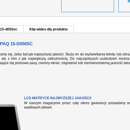
 15-d050sc
Klip wideo dla produktu
PAQ 15-D050SC
ramy się, żeby był jak najwyższej jakości. Służy on do wyświetlania tekstu lub ob
się z nim z jak największą ostrożnością. Do najczęstszych uszkodzeń można 
iające się pionowe pasy, ciemny ekran, migotanie lub nierównomierną jasność ekr
LCD MATRYCE NAJWYŻSZEJ JAKOŚCI!
W naszym magazynie przez cały okres gwarancji posiadamy wył
wadliwych pikseli.