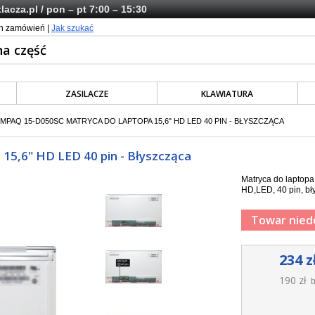
lacza.pl
/ pon – pt 7:00 – 15:30
ch zamówień |
Jak szukać
ZASILACZE
KLAWIATURA
MPAQ 15-D050SC MATRYCA DO LAPTOPA 15,6" HD LED 40 PIN - BŁYSZCZĄCA
5,6" HD LED 40 pin - Błyszcząca
Matryca do lapto
HD,LED, 40 pin, bł
Towar nied
234 z
190 zł
b