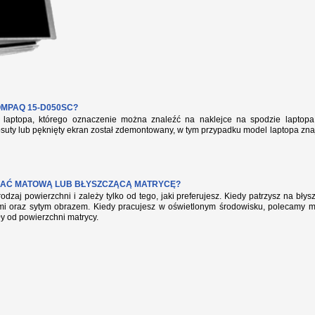
MPAQ 15-D050SC?
aptopa, którego oznaczenie można znaleźć na naklejce na spodzie laptopa 
suty lub pęknięty ekran został zdemontowany, w tym przypadku model laptopa zna
AĆ MATOWĄ LUB BŁYSZCZĄCĄ MATRYCĘ?
rodzaj powierzchni i zależy tylko od tego, jaki preferujesz. Kiedy patrzysz na bł
mi oraz sytym obrazem. Kiedy pracujesz w oświetlonym środowisku, polecamy mat
ły od powierzchni matrycy.