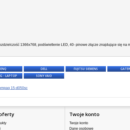
zdzielczość 1366x768, podświetlenie LED, 40- pinowe złącze znajdujące się na ma
BENQ
DELL
FUJITSU SIEMENS
GATE
G - LAPTOP
SONY VAIO
mpaq 15-d050sc
oferty
Twoje konto
ukty
Twoje konto
i
Dane osobowe