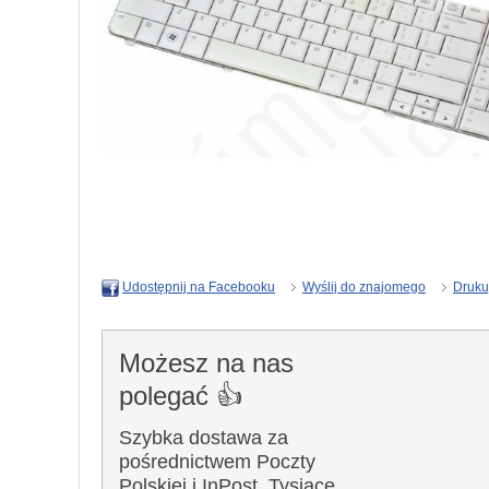
Wyślij do znajomego
Druku
Udostępnij na Facebooku
Możesz na nas
polegać 👍
Szybka dostawa za
pośrednictwem Poczty
Polskiej i InPost. Tysiące