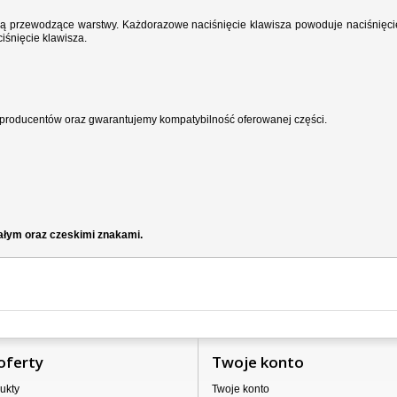
wodzą przewodzące warstwy. Każdorazowe naciśnięcie klawisza powoduje naciśnięci
iśnięcie klawisza.
producentów oraz gwarantujemy kompatybilność oferowanej części.
iałym oraz czeskimi znakami.
oferty
Twoje konto
ukty
Twoje konto