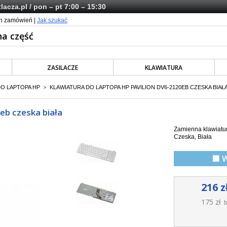
lacza.pl
/ pon – pt 7:00 – 15:30
ch zamówień |
Jak szukać
ZASILACZE
KLAWIATURA
DO LAPTOPA HP
KLAWIATURA DO LAPTOPA HP PAVILION DV6-2120EB CZESKA BIAŁ
>
eb czeska biała
Zamienna klawiatur
Czeska, Biała
🟩 
216 z
175 zł
b