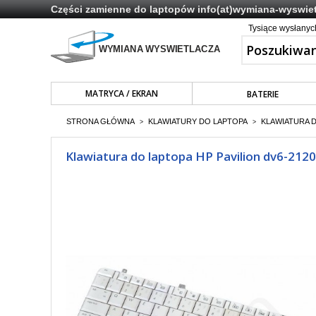
Części zamienne do laptopów
info(at)wymiana-wyswiet
Tysiące wysłany
MATRYCA / EKRAN
BATERIE
STRONA GŁÓWNA
KLAWIATURY DO LAPTOPA
KLAWIATURA 
>
>
Klawiatura do laptopa HP Pavilion dv6-2120