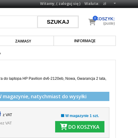
Witamy, (
zaloguj się
)
Waluta:
0
KOSZYK:
(puste)
INFORMACJE
ZAWIASY
A
a do laptopa HP Pavilion dv6-2120eb, Nowa, Gwarancja 2 lata,
W magazynie,
natychmiast do wysyłki
ł
z VAT
🟩 W magazynie 1 szt.
ez VAT
DO KOSZYKA