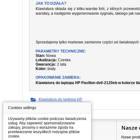
JAK TO DZIAŁA?
Klawiatura składa się z kilku warstw folii, z których prze
warstwy, a następnie wygenerowanie sygnału, takiego jak nac
Sprzedajemy tylko markowe zamienne części od światowych 
PARAMETRY TECHNICZNE:
Stan:
Nowa
Lokalizacja:
Czeska
Gwarancja:
2 lata
Kolor:
biały
OPAKOWANIE ZAWIERA:
Klawiaturę do laptopa HP Pavilion dv6-2120eb w kolorze b
Klawiatura do laptopa HP
Cookies settings
Używamy plików cookie podczas świadczenia
usług. Aby zapewnić spersonalizowane
Informacje
Nasze 
zakupy, prosimy o wyrażenie zgody na
przetwarzanie wszystkich rodzajów plików
cookie.
Jak kupować?
Nowe prod