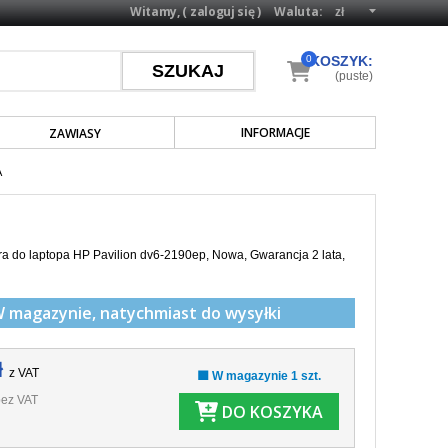
Witamy, (
zaloguj się
)
Waluta:
0
KOSZYK:
(puste)
INFORMACJE
ZAWIASY
A
a do laptopa HP Pavilion dv6-2190ep, Nowa, Gwarancja 2 lata,
W magazynie,
natychmiast do wysyłki
ł
z VAT
🟩 W magazynie 1 szt.
ez VAT
DO KOSZYKA