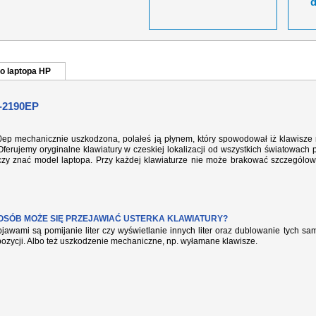
o laptopa HP
-2190EP
90ep mechanicznie uszkodzona, polałeś ją płynem, który spowodował iż klawisze 
ferujemy oryginalne klawiatury w czeskiej lokalizacji od wszystkich światowach 
rczy znać model laptopa. Przy każdej klawiaturze nie może brakować szczególow
POSÓB MOŻE SIĘ PRZEJAWIAĆ USTERKA KLAWIATURY?
jawami są pomijanie liter czy wyświetlanie innych liter oraz dublowanie tych s
pozycji. Albo też uszkodzenie mechaniczne, np. wyłamane klawisze.