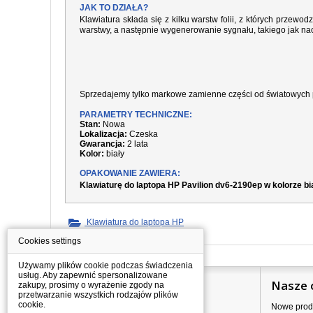
JAK TO DZIAŁA?
Klawiatura składa się z kilku warstw folii, z których prze
warstwy, a następnie wygenerowanie sygnału, takiego jak nac
Sprzedajemy tylko markowe zamienne części od światowych 
PARAMETRY TECHNICZNE:
Stan:
Nowa
Lokalizacja:
Czeska
Gwarancja:
2 lata
Kolor:
biały
OPAKOWANIE ZAWIERA:
Klawiaturę do laptopa HP Pavilion dv6-2190ep w kolorze b
Klawiatura do laptopa HP
Cookies settings
Używamy plików cookie podczas świadczenia
usług. Aby zapewnić spersonalizowane
Informacje
Nasze 
zakupy, prosimy o wyrażenie zgody na
przetwarzanie wszystkich rodzajów plików
cookie.
Jak kupować?
Nowe prod