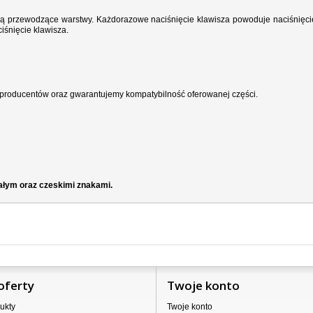
wodzą przewodzące warstwy. Każdorazowe naciśnięcie klawisza powoduje naciśnięci
iśnięcie klawisza.
producentów oraz gwarantujemy kompatybilność oferowanej części.
iałym oraz czeskimi znakami.
oferty
Twoje konto
ukty
Twoje konto