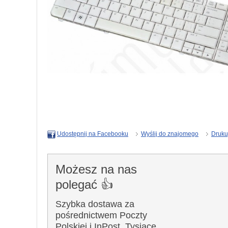
Wyślij do znajomego
Druku
Udostępnij na Facebooku
Możesz na nas
polegać 👍
Szybka dostawa za
pośrednictwem Poczty
Polskiej i InPost. Tysiące