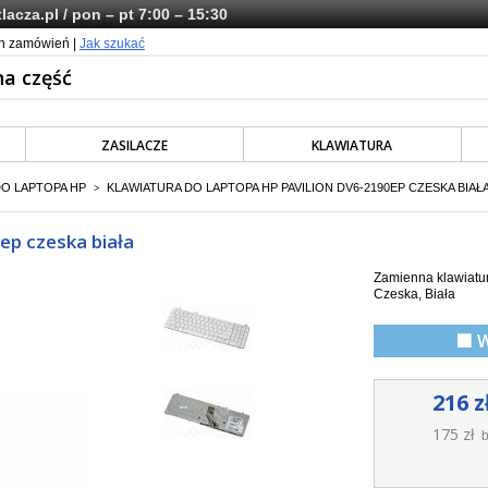
lacza.pl
/ pon – pt 7:00 – 15:30
ch zamówień |
Jak szukać
ZASILACZE
KLAWIATURA
DO LAPTOPA HP
KLAWIATURA DO LAPTOPA HP PAVILION DV6-2190EP CZESKA BIAŁ
>
ep czeska biała
Zamienna klawiatur
Czeska, Biała
🟩 
216 z
175 zł
b