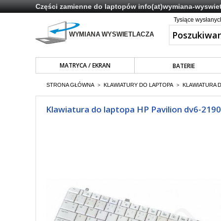
Części zamienne do laptopów
info(at)wymiana-wyswiet
Tysiące wysłany
MATRYCA / EKRAN
BATERIE
STRONA GŁÓWNA
KLAWIATURY DO LAPTOPA
KLAWIATURA 
>
>
Klawiatura do laptopa HP Pavilion dv6-2190