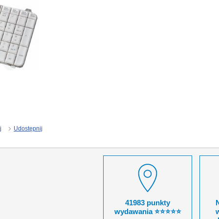
j
Udostępnij
41983 punkty
wydawania ⭐⭐⭐⭐⭐
w