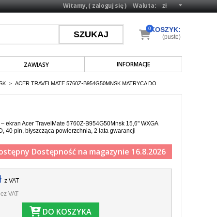
Witamy, (
zaloguj się
)
Waluta:
0
KOSZYK:
(puste)
INFORMACJE
ZAWIASY
SK
ACER TRAVELMATE 5760Z-B954G50MNSK MATRYCA DO
>
a – ekran Acer TravelMate 5760Z-B954G50Mnsk 15,6" WXGA
 40 pin, błyszcząca powierzchnia, 2 lata gwarancji
ostępny
Dostępność na magazynie 16.8.2026
ł
z VAT
ez VAT
DO KOSZYKA