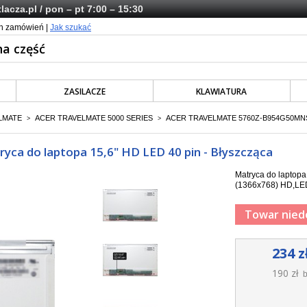
lacza.pl
/ pon – pt 7:00 – 15:30
ch zamówień |
Jak szukać
ZASILACZE
KLAWIATURA
LMATE
ACER TRAVELMATE 5000 SERIES
ACER TRAVELMATE 5760Z-B954G50MN
>
>
a do laptopa 15,6" HD LED 40 pin - Błyszcząca
Matryca do laptop
(1366x768) HD,LED,
Towar nied
234 z
190 zł
b