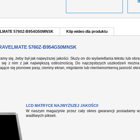
VELMATE 5760Z-B954G50MNSK
Klip wideo dla produktu
RAVELMATE 5760Z-B954G50MNSK
ramy się, żeby był jak najwyższej jakości. Służy on do wyświetlania tekstu lub ob
się z nim z jak największą ostrożnością. Do najczęstszych uszkodzeń można 
iające się pionowe pasy, ciemny ekran, migotanie lub nierównomierną jasność ekr
LCD MATRYCE NAJWYŻSZEJ JAKOŚCI!
W naszym magazynie przez cały okres gwarancji posiadamy wył
wadliwych pikseli.