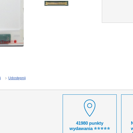
j
Udostępnij
41980 punkty
wydawania ⭐⭐⭐⭐⭐
w