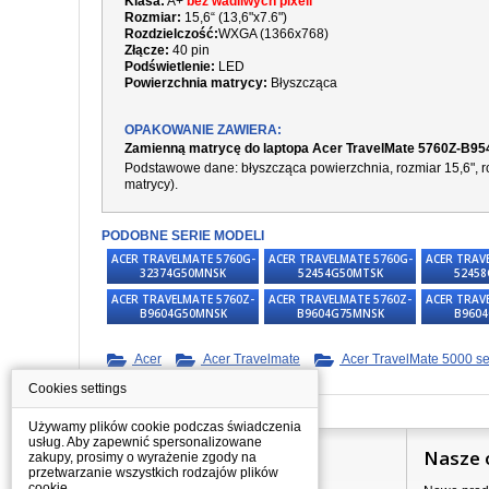
Klasa:
A+
bez wadliwych pixeli
Rozmiar:
15,6“ (13,6"x7.6")
Rozdzielczość:
WXGA (1366x768)
Złącze:
40 pin
Podświetlenie:
LED
Powierzchnia matrycy:
Błyszcząca
OPAKOWANIE ZAWIERA:
Zamienną matrycę do laptopa Acer TravelMate 5760Z-B
Podstawowe dane: błyszcząca powierzchnia, rozmiar 15,6", ro
matrycy).
PODOBNE SERIE MODELI
ACER TRAVELMATE 5760G-
ACER TRAVELMATE 5760G-
ACER TRAV
32374G50MNSK
52454G50MTSK
5245
ACER TRAVELMATE 5760Z-
ACER TRAVELMATE 5760Z-
ACER TRAV
B9604G50MNSK
B9604G75MNSK
B960
Acer
Acer Travelmate
Acer TravelMate 5000 se
Cookies settings
Używamy plików cookie podczas świadczenia
usług. Aby zapewnić spersonalizowane
Informacje
Nasze 
zakupy, prosimy o wyrażenie zgody na
przetwarzanie wszystkich rodzajów plików
cookie.