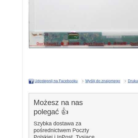
Wyślij do znajomego
Druku
Udostępnij na Facebooku
Możesz na nas
polegać 👍
Szybka dostawa za
pośrednictwem Poczty
Polskiej i InPost. Tysiące