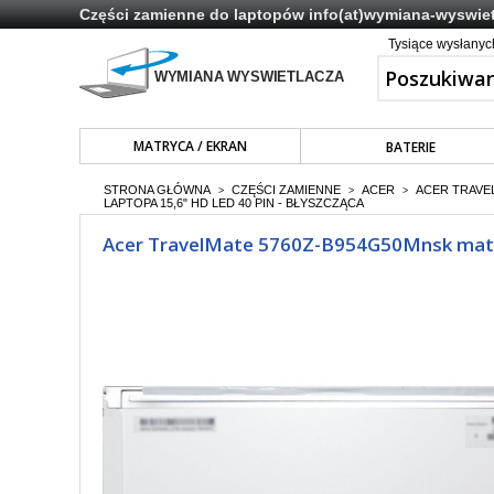
Części zamienne do laptopów
info(at)wymiana-wyswiet
Tysiące wysłany
MATRYCA / EKRAN
BATERIE
STRONA GŁÓWNA
CZĘŚCI ZAMIENNE
ACER
ACER TRAVE
>
>
>
LAPTOPA 15,6" HD LED 40 PIN - BŁYSZCZĄCA
Acer TravelMate 5760Z-B954G50Mnsk matryc