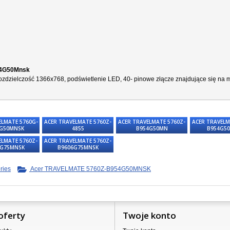
954G50Mnsk
zdzielczość 1366x768, podświetlenie LED, 40- pinowe złącze znajdujące się na ma
ELMATE 5760G-
ACER TRAVELMATE 5760Z-
ACER TRAVELMATE 5760Z-
ACER TRAVELM
8G50MNSK
4855
B954G50MN
B954G5
ELMATE 5760Z-
ACER TRAVELMATE 5760Z-
4G75MNSK
B9606G75MNSK
ries
Acer TRAVELMATE 5760Z-B954G50MNSK
oferty
Twoje konto