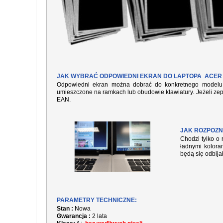
JAK WYBRAĆ ODPOWIEDNI EKRAN DO LAPTOPA ACER 
Odpowiedni ekran można dobrać do konkretnego modelu l
umieszczone na ramkach lub obudowie klawiatury. Jeżeli zep
EAN.
JAK ROZPOZN
Chodzi tylko o 
ładnymi kolora
będą się odbija
PARAMETRY TECHNICZNE:
Stan :
Nowa
Gwarancja :
2 lata