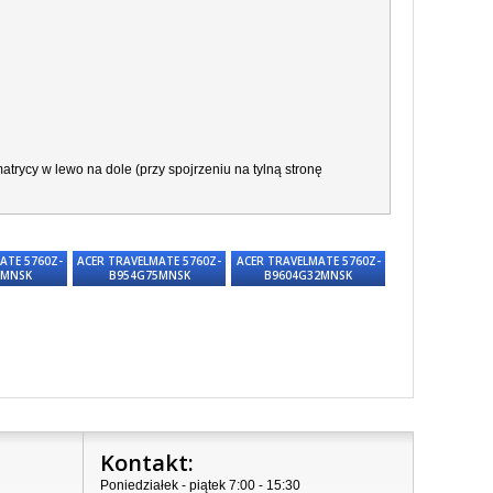
trycy w lewo na dole (przy spojrzeniu na tylną stronę
ATE 5760Z-
ACER TRAVELMATE 5760Z-
ACER TRAVELMATE 5760Z-
0MNSK
B954G75MNSK
B9604G32MNSK
Kontakt:
Poniedziałek - piątek 7:00 - 15:30