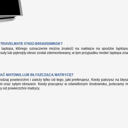
TRAVELMATE 5760Z-B954G50MNSK?
aptopa, którego oznaczenie można znaleźć na naklejce na spodzie laptopa 
suty lub pęknięty ekran został zdemontowany, w tym przypadku model laptopa zna
AĆ MATOWĄ LUB BŁYSZCZĄCĄ MATRYCĘ?
rodzaj powierzchni i zależy tylko od tego, jaki preferujesz. Kiedy patrzysz na bł
mi oraz sytym obrazem. Kiedy pracujesz w oświetlonym środowisku, polecamy mat
ły od powierzchni matrycy.