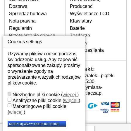
pojawiające się pionowe pasy, ciemny
Dostawa
Producenci
ekran, migotanie lub nierównomierną
Sprzedaż hurtowa
Wyświetlacze LCD
jasność ekranu.
Nota prawna
Klawiatury
Regulamin
Baterie
LCD MATRYCE
Przetwarzanie danych
Zasilacze
NAJWYŻSZEJ JAKOŚCI!
osobowych
Cookies settings
Zawiasy
W naszym magazynie przez
Gdzie nas znajdziesz
Złącza zasilania
cały okres gwarancji posiadamy
Używamy plików cookie podczas
wyłącznie wysokiej jakości
świadczenia usług. Aby zapewnić
oryginalne matryce klasy A+ bez
spersonalizowane zakupy, prosimy
Kontakt:
Twoje konto
wadliwych pikseli.
o wyrażenie zgody na
Poniedziałek - piątek
przetwarzanie wszystkich rodzajów
JAK WYBRAĆ ODPOWIEDNI EKRAN
Twoje konto
7:00 - 15:30
plików cookie.
DO LAPTOPA ACER ASPIRE 5741-
Dane osobowe
info@wymiana-
333G32MN?
Adresy
wyswietlacza.pl
Niezbędne pliki cookie
(
więcej
)
Odpowiedni ekran można dobrać do
Historia zamówień
Analityczne pliki cookie
(
więcej
)
konkretnego modelu laptopa, którego
Marketingowe pliki cookie
oznaczenie można znaleźć na naklejce
(
więcej
)
na spodzie laptopa lub pod baterią, bywa
również umieszczone na ramkach lub
obudowie klawiatury. Jeżeli zepsuty lub