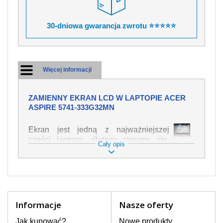
30-dniowa gwarancja zwrotu ⭐⭐⭐⭐⭐
Więcej informacji
ZAMIENNY EKRAN LCD W LAPTOPIE ACER
ASPIRE 5741-333G32MN
Ekran jest jedną z najważniejszej
części laptopa, dlatego staramy się,
Cały opis
żeby był jak najwyższej jakości. Służy
on do wyświetlania tekstu lub obrazu w
różnych formach. Ponieważ może łatwo
ulec uszkodzeniu, należy obchodzić się
z nim z jak największą ostrożnością. Do
najczęstszych uszkodzeń można
Informacje
Nasze oferty
zaliczyć uszkodzenia mechaniczne np.
rozbity lub pęknięty ekran, następnie
Jak kupować?
Nowe produkty