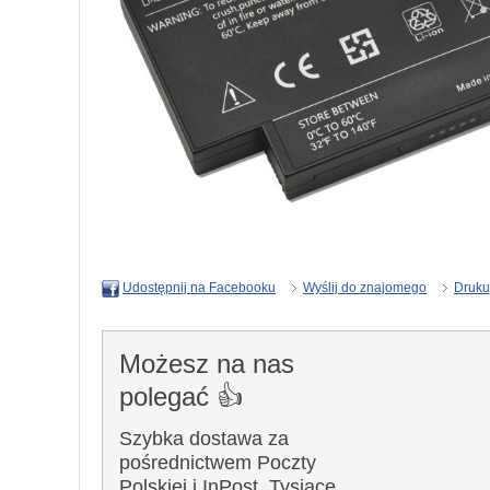
Wyślij do znajomego
Druku
Udostępnij na Facebooku
Możesz na nas
polegać 👍
Szybka dostawa za
pośrednictwem Poczty
Polskiej i InPost. Tysiące