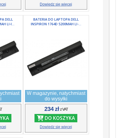
ęcej
Dowiedz się więcej
PA DELL
BATERIA DO LAPTOPA DELL
H LI-I...
INSPIRON 1764D 5200MAH LI-...
ychmiast
W magazynie, natychmiast
i
do wysyłki
234 zł
AT
z VAT
YKA
DO KOSZYKA
ęcej
Dowiedz się więcej