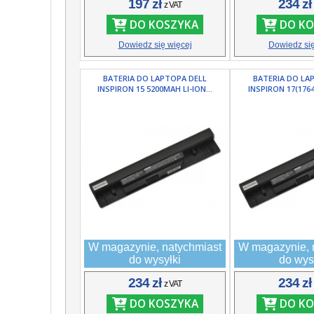
197 zł
234 z
z VAT
DO KOSZYKA
DO KO
Dowiedz się więcej
Dowiedz się
BATERIA DO LAPTOPA DELL
BATERIA DO LA
INSPIRON 15 5200MAH LI-ION...
INSPIRON 17(1764
W magazynie, natychmiast
W magazynie, 
do wysyłki
do wys
234 zł
234 z
z VAT
DO KOSZYKA
DO KO