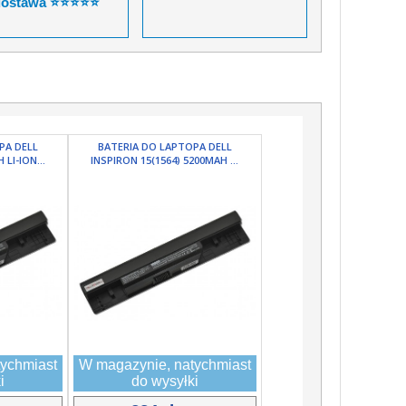
dostawa ⭐⭐⭐⭐⭐
PA DELL
BATERIA DO LAPTOPA DELL
LI-ION...
INSPIRON 15(1564) 5200MAH ...
ychmiast
W magazynie, natychmiast
i
do wysyłki