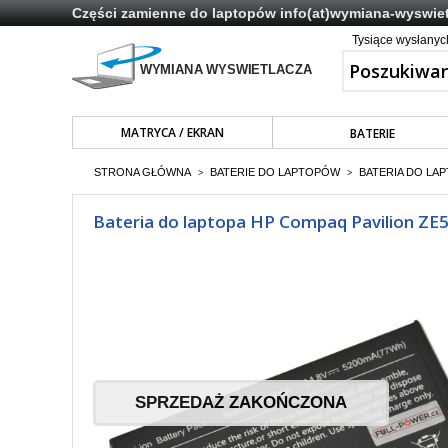
Części zamienne do laptopów
info(at)wymiana-wyswiet
Tysiące wysłany
MATRYCA / EKRAN
BATERIE
STRONA GŁÓWNA
BATERIE DO LAPTOPÓW
BATERIA DO LAP
>
>
Bateria do laptopa HP Compaq Pavilion 
SPRZEDAŻ ZAKOŃCZONA