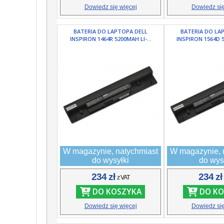
Dowiedz się więcej
Dowiedz się
BATERIA DO LAPTOPA DELL
BATERIA DO LA
INSPIRON 1464R 5200MAH LI-...
INSPIRON 1564D 5
W magazynie, natychmiast
W magazynie, 
do wysyłki
do wys
234 zł
234 z
z VAT
DO KOSZYKA
DO KO
Dowiedz się więcej
Dowiedz się