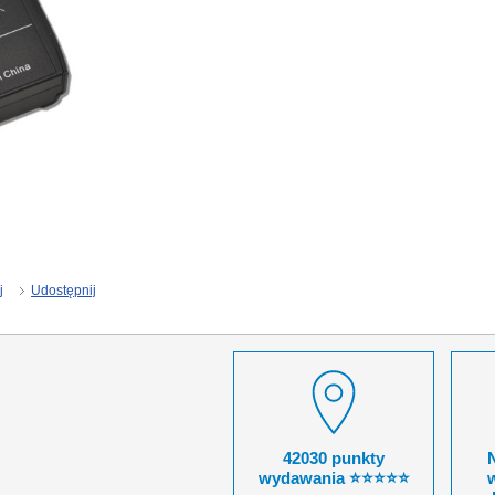
j
Udostępnij
42030 punkty
wydawania ⭐⭐⭐⭐⭐
w