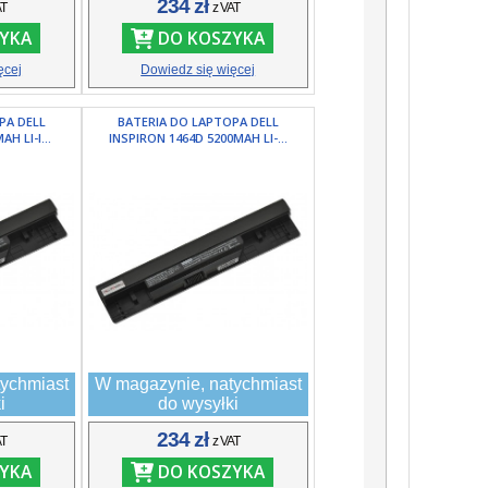
234 zł
AT
z VAT
YKA
DO KOSZYKA
ęcej
Dowiedz się więcej
PA DELL
BATERIA DO LAPTOPA DELL
H LI-I...
INSPIRON 1464D 5200MAH LI-...
ychmiast
W magazynie, natychmiast
i
do wysyłki
234 zł
AT
z VAT
YKA
DO KOSZYKA