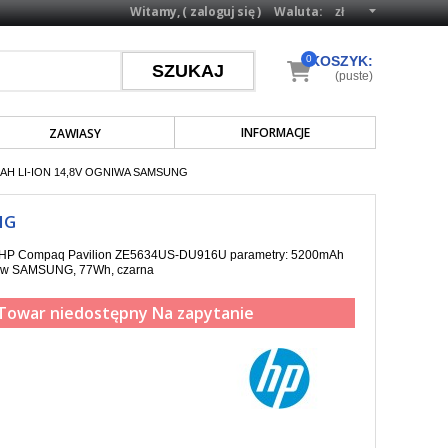
Witamy, (
zaloguj się
)
Waluta:
0
KOSZYK:
(puste)
INFORMACJE
ZAWIASY
AH LI-ION 14,8V OGNIWA SAMSUNG
NG
pa HP Compaq Pavilion ZE5634US-DU916U parametry: 5200mAh
gniw SAMSUNG, 77Wh, czarna
Towar niedostępny
Na zapytanie