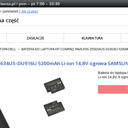
lacza.pl
/ pon – pt 7:00 – 15:30
ch zamówień |
Jak szukać
ZASILACZE
KLAWIATURA
TOPA DELL
BATERIA DO LAPTOPA HP COMPAQ PAVILION ZE5634US-DU916U 5200M
>
ZE5634US-DU916U 5200mAh Li-ion 14,8V ogniwa SAMSU
Bateria do lapto
Li-ion 14,8V, 8 o