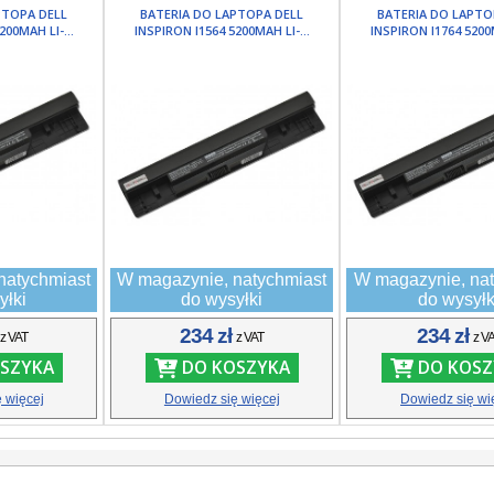
PTOPA DELL
BATERIA DO LAPTOPA DELL
BATERIA DO LAPTO
200MAH LI-...
INSPIRON I1564 5200MAH LI-...
INSPIRON I1764 5200M
natychmiast
W magazynie, natychmiast
W magazynie, nat
yłki
do wysyłki
do wysyłk
ł
234 zł
234 zł
z VAT
z VAT
z V
SZYKA
DO KOSZYKA
DO KOSZ
 więcej
Dowiedz się więcej
Dowiedz się wi