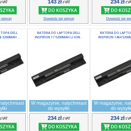
ł
143 zł
234 zł
z VAT
z VAT
z V
SZYKA
DO KOSZYKA
DO KOSZ
 więcej
Dowiedz się więcej
Dowiedz się wi
PTOPA DELL
BATERIA DO LAPTOPA DELL
BATERIA DO LAPTO
) 5200MAH ...
INSPIRON 17 5200MAH LI-ION...
INSPIRON 1464 5200MA
natychmiast
W magazynie, natychmiast
W magazynie, nat
yłki
do wysyłki
do wysyłk
ł
234 zł
234 zł
z VAT
z VAT
z V
SZYKA
DO KOSZYKA
DO KOSZ