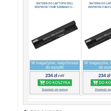
BATERIA DO LAPTOPA DELL
BATERIA DO LA
INSPIRON 1764R 5200MAH LI-...
INSPIRON I1464 5
W magazynie, natychmiast
W magazynie, 
do wysyłki
do wys
234 zł
234 z
z VAT
DO KOSZYKA
DO KO
Dowiedz się więcej
Dowiedz się