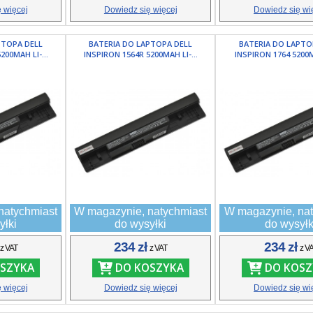
 więcej
Dowiedz się więcej
Dowiedz się wi
PTOPA DELL
BATERIA DO LAPTOPA DELL
BATERIA DO LAPTO
200MAH LI-...
INSPIRON 1564R 5200MAH LI-...
INSPIRON 1764 5200MA
natychmiast
W magazynie, natychmiast
W magazynie, nat
yłki
do wysyłki
do wysyłk
ł
234 zł
234 zł
z VAT
z VAT
z V
SZYKA
DO KOSZYKA
DO KOSZ
 więcej
Dowiedz się więcej
Dowiedz się wi