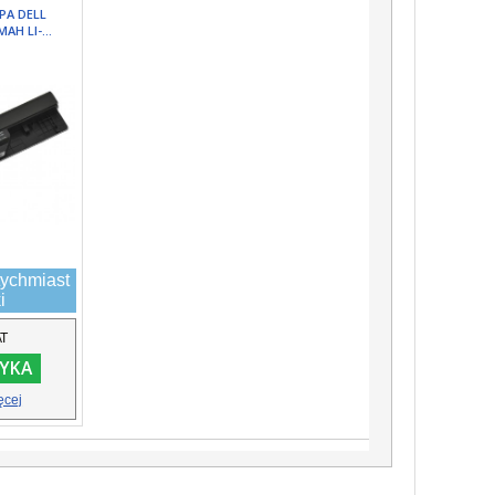
PA DELL
AH LI-...
ychmiast
i
AT
YKA
ęcej