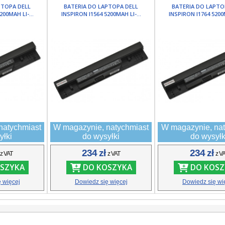
PTOPA DELL
BATERIA DO LAPTOPA DELL
BATERIA DO LAPTO
200MAH LI-...
INSPIRON I1564 5200MAH LI-...
INSPIRON I1764 5200M
natychmiast
W magazynie, natychmiast
W magazynie, nat
yłki
do wysyłki
do wysyłk
ł
234 zł
234 zł
z VAT
z VAT
z V
SZYKA
DO KOSZYKA
DO KOSZ
 więcej
Dowiedz się więcej
Dowiedz się wi