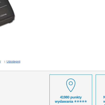
j
Udostępnij
41980 punkty
wydawania ⭐⭐⭐⭐⭐
w