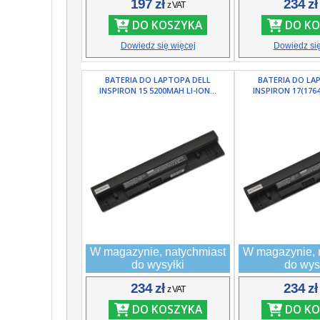
197 zł
234 z
z VAT
DO KOSZYKA
DO KO
Dowiedz się więcej
Dowiedz się
BATERIA DO LAPTOPA DELL
BATERIA DO LA
INSPIRON 15 5200MAH LI-ION...
INSPIRON 17(1764
W magazynie, natychmiast
W magazynie, 
do wysyłki
do wys
234 zł
234 z
z VAT
DO KOSZYKA
DO KO