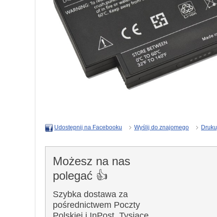
Wyślij do znajomego
Druku
Udostępnij na Facebooku
Możesz na nas
polegać 👍
Szybka dostawa za
pośrednictwem Poczty
Polskiej i InPost. Tysiące