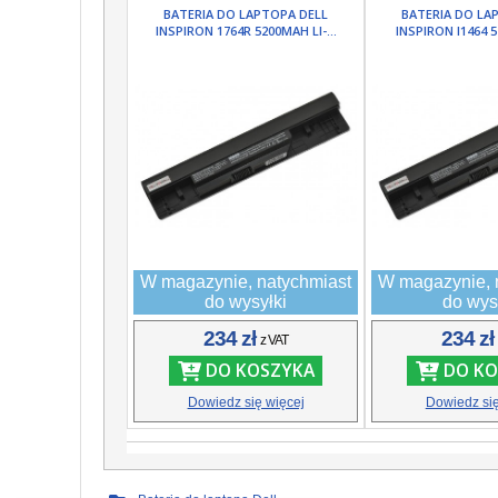
BATERIA DO LAPTOPA DELL
BATERIA DO LA
INSPIRON 1764R 5200MAH LI-...
INSPIRON I1464 5
W magazynie, natychmiast
W magazynie, 
do wysyłki
do wys
234 zł
234 z
z VAT
DO KOSZYKA
DO KO
Dowiedz się więcej
Dowiedz się