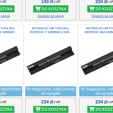
ł
143 zł
234 zł
z VAT
z VAT
z V
SZYKA
DO KOSZYKA
DO KOSZ
 więcej
Dowiedz się więcej
Dowiedz się wi
PTOPA DELL
BATERIA DO LAPTOPA DELL
BATERIA DO LAPTO
) 5200MAH ...
INSPIRON 17 5200MAH LI-ION...
INSPIRON 1464 5200MA
natychmiast
W magazynie, natychmiast
W magazynie, nat
yłki
do wysyłki
do wysyłk
ł
234 zł
234 zł
z VAT
z VAT
z V
SZYKA
DO KOSZYKA
DO KOSZ