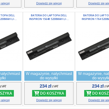
 więcej
Dowiedz się więcej
Dowiedz się wi
PTOPA DELL
BATERIA DO LAPTOPA DELL
BATERIA DO LAPTO
200MAH LI-...
INSPIRON 1564R 5200MAH LI-...
INSPIRON 1764 5200MA
natychmiast
W magazynie, natychmiast
W magazynie, nat
yłki
do wysyłki
do wysyłk
ł
234 zł
234 zł
z VAT
z VAT
z V
SZYKA
DO KOSZYKA
DO KOSZ
 więcej
Dowiedz się więcej
Dowiedz się wi