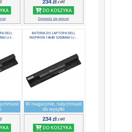
234 zł
AT
z VAT
YKA
DO KOSZYKA
ęcej
Dowiedz się więcej
PA DELL
BATERIA DO LAPTOPA DELL
H LI-I...
INSPIRON 1464D 5200MAH LI-...
ychmiast
W magazynie, natychmiast
i
do wysyłki
234 zł
AT
z VAT
YKA
DO KOSZYKA