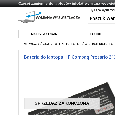
Części zamienne do laptopów
info(at)wymiana-wyswiet
Tysiące wysłany
MATRYCA / EKRAN
BATERIE
STRONA GŁÓWNA
BATERIE DO LAPTOPÓW
BATERIA DO LAP
>
>
Bateria do laptopa HP Compaq Presario 
SPRZEDAŻ ZAKOŃCZONA