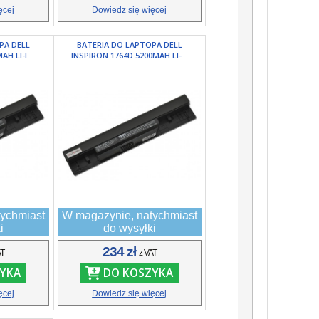
ęcej
Dowiedz się więcej
PA DELL
BATERIA DO LAPTOPA DELL
H LI-I...
INSPIRON 1764D 5200MAH LI-...
ychmiast
W magazynie, natychmiast
i
do wysyłki
234 zł
AT
z VAT
YKA
DO KOSZYKA
ęcej
Dowiedz się więcej