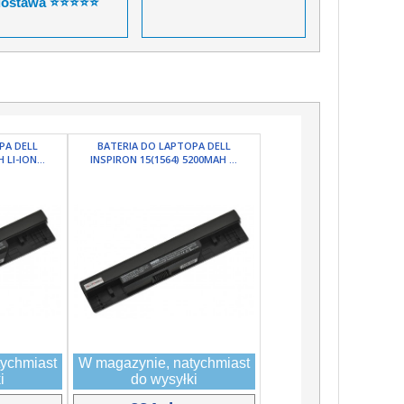
dostawa ⭐⭐⭐⭐⭐
PA DELL
BATERIA DO LAPTOPA DELL
LI-ION...
INSPIRON 15(1564) 5200MAH ...
ychmiast
W magazynie, natychmiast
i
do wysyłki