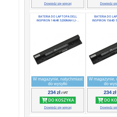
Dowiedz się więcej
Dowiedz się
BATERIA DO LAPTOPA DELL
BATERIA DO LA
INSPIRON 1464R 5200MAH LI-...
INSPIRON 1564D 5
W magazynie, natychmiast
W magazynie, 
do wysyłki
do wys
234 zł
234 z
z VAT
DO KOSZYKA
DO KO
Dowiedz się więcej
Dowiedz się