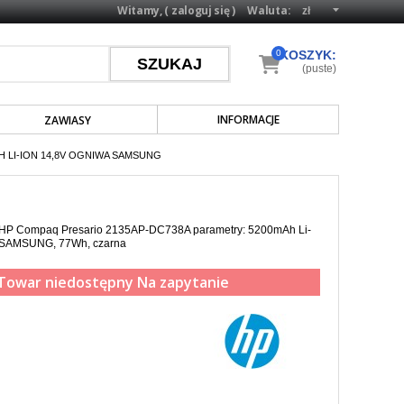
Witamy, (
zaloguj się
)
Waluta:
0
KOSZYK:
(puste)
INFORMACJE
ZAWIASY
H LI-ION 14,8V OGNIWA SAMSUNG
a HP Compaq Presario 2135AP-DC738A parametry: 5200mAh Li-
w SAMSUNG, 77Wh, czarna
Towar niedostępny
Na zapytanie