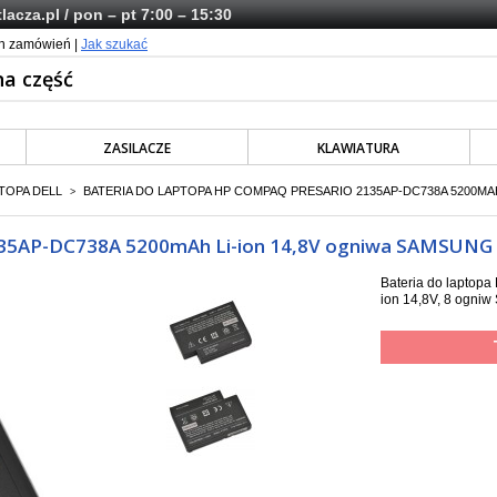
lacza.pl
/ pon – pt 7:00 – 15:30
ch zamówień |
Jak szukać
ZASILACZE
KLAWIATURA
TOPA DELL
BATERIA DO LAPTOPA HP COMPAQ PRESARIO 2135AP-DC738A 5200MA
>
2135AP-DC738A 5200mAh Li-ion 14,8V ogniwa SAMSUNG
Bateria do laptop
ion 14,8V, 8 ogni