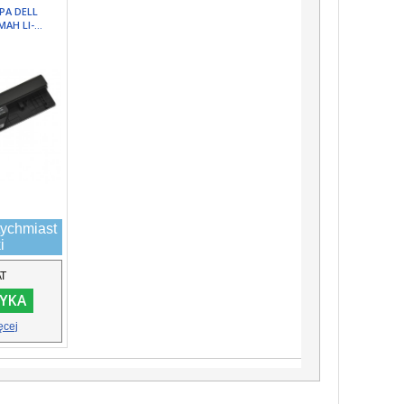
PA DELL
AH LI-...
ychmiast
i
AT
YKA
ęcej