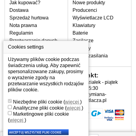
pomocy wyszukiwarki. Wystarczy znać
Jak kupować?
Nowe produkty
model laptopa. Przy każdej klawiaturze
Dostawa
Producenci
nie może brakować szczególowe zdjęcie
Sprzedaż hurtowa
Wyświetlacze LCD
do aktualnego stanu naszego magazynu.
Nota prawna
Klawiatury
Regulamin
Baterie
W JAKI SPOSÓB MOŻE SIĘ
Przetwarzanie danych
Zasilacze
PRZEJAWIAĆ USTERKA
osobowych
Cookies settings
Zawiasy
KLAWIATURY?
Gdzie nas znajdziesz
Złącza zasilania
Częstymi objawami są pomijanie liter
Używamy plików cookie podczas
czy wyświetlanie innych liter oraz
świadczenia usług. Aby zapewnić
dublowanie tych samych znaków. W
spersonalizowane zakupy, prosimy
Kontakt:
Twoje konto
przypadku podlicia klawisze nie
o wyrażenie zgody na
Poniedziałek - piątek
powrócą do pierwotnej pozycji. Albo
przetwarzanie wszystkich rodzajów
Twoje konto
7:00 - 15:30
też uszkodzenie mechaniczne, np.
plików cookie.
Dane osobowe
info@wymiana-
wyłamane klawisze.
Adresy
wyswietlacza.pl
Niezbędne pliki cookie
(
więcej
)
Historia zamówień
Analityczne pliki cookie
(
więcej
)
Marketingowe pliki cookie
JAK TO DZIAŁA?
(
więcej
)
Klawiatura składa się z kilku
warstw folii, z których przewodzą
przewodzące warstwy.