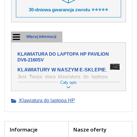
30-dniowa gwarancja zwrotu ⭐⭐⭐⭐⭐
Więcej informacji
KLAWIATURA DO LAPTOPA HP PAVILION
DV6-2160SV
KLAWIATURY W NASZYM E-SKLEPIE.
Jest Twoja stara klawiatura do laptopa
Cały opis
HP Pavilion dv6-2160sv mechanicznie
uszkodzona, polałeś ją płynem, który
spowodował iż klawisze nie wracają do
Klawiatura do laptopa HP
swojej pozycji? Kup nową klawiaturę,
która będzie pracowała jak powinna.
Oferujemy oryginalne klawiatury w
czeskiej lokalizacji od wszystkich
światowach producentów. Na naszej
Informacje
Nasze oferty
stronie internetowej ją znajdziesz za