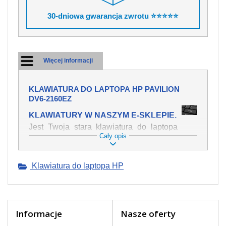
30-dniowa gwarancja zwrotu ⭐⭐⭐⭐⭐
Więcej informacji
KLAWIATURA DO LAPTOPA HP PAVILION
DV6-2160EZ
KLAWIATURY W NASZYM E-SKLEPIE.
Jest Twoja stara klawiatura do laptopa
Cały opis
HP Pavilion dv6-2160ez mechanicznie
uszkodzona, polałeś ją płynem, który
spowodował iż klawisze nie wracają do
Klawiatura do laptopa HP
swojej pozycji? Kup nową klawiaturę,
która będzie pracowała jak powinna.
Oferujemy oryginalne klawiatury w
czeskiej lokalizacji od wszystkich
światowach producentów. Na naszej
Informacje
Nasze oferty
stronie internetowej ją znajdziesz za