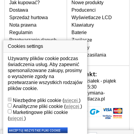
pomocy wyszukiwarki. Wystarczy znać
Jak kupować?
Nowe produkty
model laptopa. Przy każdej klawiaturze
Dostawa
Producenci
nie może brakować szczególowe zdjęcie
Sprzedaż hurtowa
Wyświetlacze LCD
do aktualnego stanu naszego magazynu.
Nota prawna
Klawiatury
Regulamin
Baterie
W JAKI SPOSÓB MOŻE SIĘ
Przetwarzanie danych
Zasilacze
PRZEJAWIAĆ USTERKA
osobowych
Cookies settings
Zawiasy
KLAWIATURY?
Gdzie nas znajdziesz
Złącza zasilania
Częstymi objawami są pomijanie liter
Używamy plików cookie podczas
czy wyświetlanie innych liter oraz
świadczenia usług. Aby zapewnić
dublowanie tych samych znaków. W
spersonalizowane zakupy, prosimy
Kontakt:
Twoje konto
przypadku podlicia klawisze nie
o wyrażenie zgody na
Poniedziałek - piątek
powrócą do pierwotnej pozycji. Albo
przetwarzanie wszystkich rodzajów
Twoje konto
7:00 - 15:30
też uszkodzenie mechaniczne, np.
plików cookie.
Dane osobowe
info@wymiana-
wyłamane klawisze.
Adresy
wyswietlacza.pl
Niezbędne pliki cookie
(
więcej
)
Historia zamówień
Analityczne pliki cookie
(
więcej
)
Marketingowe pliki cookie
JAK TO DZIAŁA?
(
więcej
)
Klawiatura składa się z kilku
warstw folii, z których przewodzą
przewodzące warstwy.