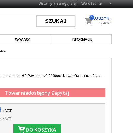
Witamy, (
zaloguj się
)
Waluta:
0
KOSZYK:
(puste)
INFORMACJE
ZAWIASY
RNA
a do laptopa HP Pavilion dv6-2160eo, Nowa, Gwarancja 2 lata,
Towar niedostępny
Zapytaj
ł
z VAT
ez VAT
DO KOSZYKA