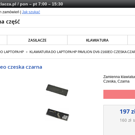
lacza.pl
/ pon – pt 7:00 – 15:30
ch zamówień |
Jak szukać
ZASILACZE
KLAWIATURA
DO LAPTOPA HP
KLAWIATURA DO LAPTOPA HP PAVILION DV6-2160EO CZESKA CZA
>
0eo czeska czarna
Zamienna klawiatur
Czeska, Czarna
197 z
160 zł
b