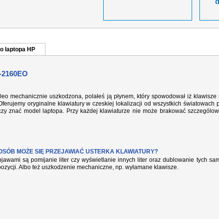
o laptopa HP
-2160EO
60eo mechanicznie uszkodzona, polałeś ją płynem, który spowodował iż klawisze 
ferujemy oryginalne klawiatury w czeskiej lokalizacji od wszystkich światowach 
rczy znać model laptopa. Przy każdej klawiaturze nie może brakować szczególow
POSÓB MOŻE SIĘ PRZEJAWIAĆ USTERKA KLAWIATURY?
jawami są pomijanie liter czy wyświetlanie innych liter oraz dublowanie tych s
pozycji. Albo też uszkodzenie mechaniczne, np. wyłamane klawisze.