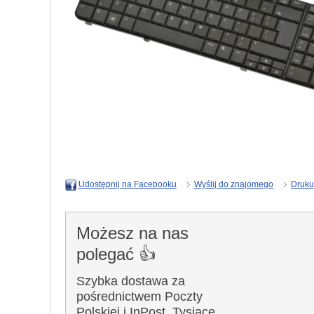
Wyślij do znajomego
Druku
Udostępnij na Facebooku
Możesz na nas
polegać 👍
Szybka dostawa za
pośrednictwem Poczty
Polskiej i InPost. Tysiące