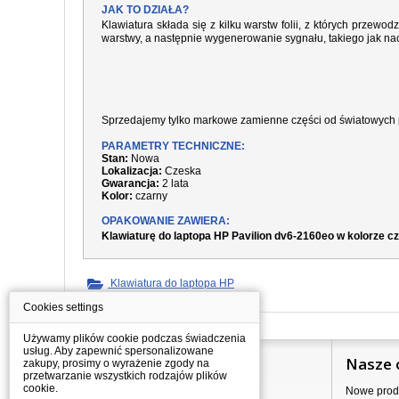
JAK TO DZIAŁA?
Klawiatura składa się z kilku warstw folii, z których prze
warstwy, a następnie wygenerowanie sygnału, takiego jak nac
Sprzedajemy tylko markowe zamienne części od światowych 
PARAMETRY TECHNICZNE:
Stan:
Nowa
Lokalizacja:
Czeska
Gwarancja:
2 lata
Kolor:
czarny
OPAKOWANIE ZAWIERA:
Klawiaturę do laptopa HP Pavilion dv6-2160eo w kolorze 
Klawiatura do laptopa HP
Cookies settings
Używamy plików cookie podczas świadczenia
usług. Aby zapewnić spersonalizowane
Informacje
Nasze 
zakupy, prosimy o wyrażenie zgody na
przetwarzanie wszystkich rodzajów plików
cookie.
Jak kupować?
Nowe prod