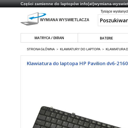
Części zamienne do laptopów
info(at)wymiana-wyswiet
Tysiące wysłany
MATRYCA / EKRAN
BATERIE
STRONA GŁÓWNA
KLAWIATURY DO LAPTOPA
KLAWIATURA 
>
>
Klawiatura do laptopa HP Pavilion dv6-216