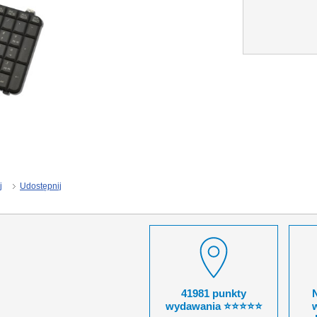
j
Udostępnij
41981 punkty
wydawania ⭐⭐⭐⭐⭐
w