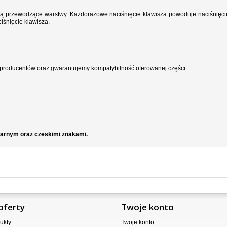
wodzą przewodzące warstwy. Każdorazowe naciśnięcie klawisza powoduje naciśnięci
iśnięcie klawisza.
producentów oraz gwarantujemy kompatybilność oferowanej części.
czarnym oraz czeskimi znakami.
oferty
Twoje konto
ukty
Twoje konto