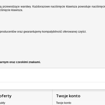
wodzą przewodzące warstwy. Każdorazowe naciśnięcie klawisza powoduje naciśnięci
iśnięcie klawisza.
producentów oraz gwarantujemy kompatybilność oferowanej części.
czarnym oraz czeskimi znakami.
oferty
Twoje konto
ukty
Twoje konto