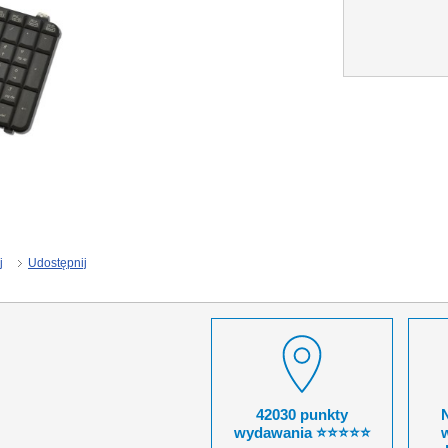
j
Udostępnij
42030 punkty
wydawania ⭐⭐⭐⭐⭐
w