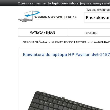
Części zamienne do laptopów
info(at)wymiana-wyswiet
Tysiące wysłany
MATRYCA / EKRAN
BATERIE
STRONA GŁÓWNA
KLAWIATURY DO LAPTOPA
KLAWIATURA 
>
>
Klawiatura do laptopa HP Pavilion dv6-215