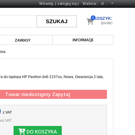
Witamy, (
zaloguj się
)
Waluta:
0
KOSZYK:
(puste)
INFORMACJE
ZAWIASY
RNA
a do laptopa HP Pavilion dv6-2157us, Nowa, Gwarancja 2 lata,
Towar niedostępny
Zapytaj
ł
z VAT
ez VAT
DO KOSZYKA