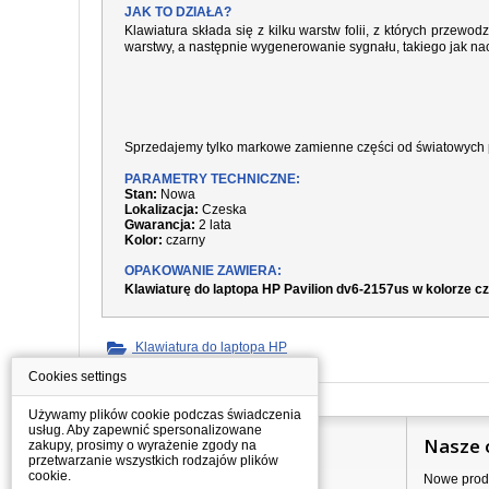
JAK TO DZIAŁA?
Klawiatura składa się z kilku warstw folii, z których prze
warstwy, a następnie wygenerowanie sygnału, takiego jak nac
Sprzedajemy tylko markowe zamienne części od światowych 
PARAMETRY TECHNICZNE:
Stan:
Nowa
Lokalizacja:
Czeska
Gwarancja:
2 lata
Kolor:
czarny
OPAKOWANIE ZAWIERA:
Klawiaturę do laptopa HP Pavilion dv6-2157us w kolorze 
Klawiatura do laptopa HP
Cookies settings
Używamy plików cookie podczas świadczenia
usług. Aby zapewnić spersonalizowane
Informacje
Nasze 
zakupy, prosimy o wyrażenie zgody na
przetwarzanie wszystkich rodzajów plików
cookie.
Jak kupować?
Nowe prod