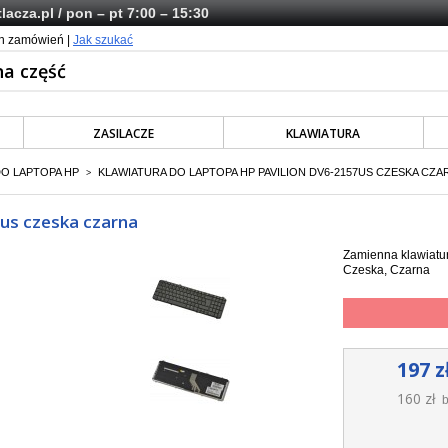
lacza.pl
/ pon – pt 7:00 – 15:30
ch zamówień |
Jak szukać
ZASILACZE
KLAWIATURA
DO LAPTOPA HP
KLAWIATURA DO LAPTOPA HP PAVILION DV6-2157US CZESKA CZA
>
7us czeska czarna
Zamienna klawiatur
Czeska, Czarna
197 z
160 zł
b