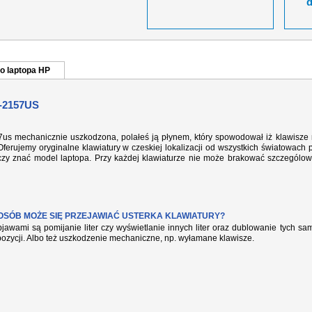
o laptopa HP
-2157US
57us mechanicznie uszkodzona, polałeś ją płynem, który spowodował iż klawisze 
ferujemy oryginalne klawiatury w czeskiej lokalizacji od wszystkich światowach 
rczy znać model laptopa. Przy każdej klawiaturze nie może brakować szczególow
POSÓB MOŻE SIĘ PRZEJAWIAĆ USTERKA KLAWIATURY?
jawami są pomijanie liter czy wyświetlanie innych liter oraz dublowanie tych s
pozycji. Albo też uszkodzenie mechaniczne, np. wyłamane klawisze.