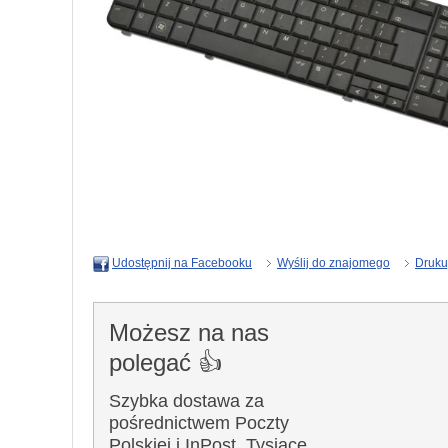
Wyślij do znajomego
Druku
Udostępnij na Facebooku
Możesz na nas
polegać 👍
Szybka dostawa za
pośrednictwem Poczty
Polskiej i InPost. Tysiące