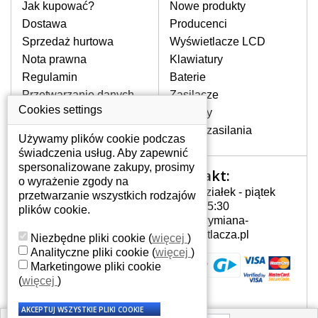
pomocy wyszukiwarki. Wystarczy znać
Jak kupować?
Nowe produkty
model laptopa. Przy każdej klawiaturze
Dostawa
Producenci
nie może brakować szczególowe zdjęcie
Sprzedaż hurtowa
Wyświetlacze LCD
do aktualnego stanu naszego magazynu.
Nota prawna
Klawiatury
Regulamin
Baterie
W JAKI SPOSÓB MOŻE SIĘ
Przetwarzanie danych
Zasilacze
PRZEJAWIAĆ USTERKA
osobowych
Cookies settings
Zawiasy
KLAWIATURY?
Gdzie nas znajdziesz
Złącza zasilania
Częstymi objawami są pomijanie liter
Używamy plików cookie podczas
czy wyświetlanie innych liter oraz
świadczenia usług. Aby zapewnić
dublowanie tych samych znaków. W
spersonalizowane zakupy, prosimy
Kontakt:
Twoje konto
przypadku podlicia klawisze nie
o wyrażenie zgody na
Poniedziałek - piątek
powrócą do pierwotnej pozycji. Albo
przetwarzanie wszystkich rodzajów
Twoje konto
7:00 - 15:30
też uszkodzenie mechaniczne, np.
plików cookie.
Dane osobowe
info@wymiana-
wyłamane klawisze.
Adresy
wyswietlacza.pl
Niezbędne pliki cookie
(
więcej
)
Historia zamówień
Analityczne pliki cookie
(
więcej
)
Marketingowe pliki cookie
JAK TO DZIAŁA?
(
więcej
)
Klawiatura składa się z kilku
warstw folii, z których przewodzą
przewodzące warstwy.