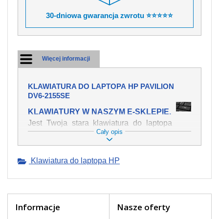
30-dniowa gwarancja zwrotu ⭐⭐⭐⭐⭐
Więcej informacji
KLAWIATURA DO LAPTOPA HP PAVILION
DV6-2155SE
KLAWIATURY W NASZYM E-SKLEPIE.
Jest Twoja stara klawiatura do laptopa
Cały opis
HP Pavilion dv6-2155se mechanicznie
uszkodzona, polałeś ją płynem, który
spowodował iż klawisze nie wracają do
Klawiatura do laptopa HP
swojej pozycji? Kup nową klawiaturę,
która będzie pracowała jak powinna.
Oferujemy oryginalne klawiatury w
czeskiej lokalizacji od wszystkich
światowach producentów. Na naszej
Informacje
Nasze oferty
stronie internetowej ją znajdziesz za