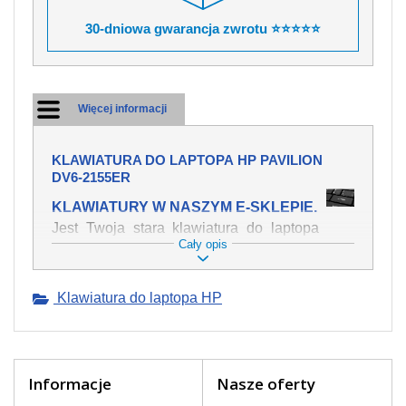
30-dniowa gwarancja zwrotu ⭐⭐⭐⭐⭐
Więcej informacji
KLAWIATURA DO LAPTOPA HP PAVILION
DV6-2155ER
KLAWIATURY W NASZYM E-SKLEPIE.
Jest Twoja stara klawiatura do laptopa
Cały opis
HP Pavilion dv6-2155er mechanicznie
uszkodzona, polałeś ją płynem, który
spowodował iż klawisze nie wracają do
Klawiatura do laptopa HP
swojej pozycji? Kup nową klawiaturę,
która będzie pracowała jak powinna.
Oferujemy oryginalne klawiatury w
czeskiej lokalizacji od wszystkich
światowach producentów. Na naszej
Informacje
Nasze oferty
stronie internetowej ją znajdziesz za