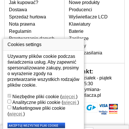
pomocy wyszukiwarki. Wystarczy znać
Jak kupować?
Nowe produkty
model laptopa. Przy każdej klawiaturze
Dostawa
Producenci
nie może brakować szczególowe zdjęcie
Sprzedaż hurtowa
Wyświetlacze LCD
do aktualnego stanu naszego magazynu.
Nota prawna
Klawiatury
Regulamin
Baterie
W JAKI SPOSÓB MOŻE SIĘ
Przetwarzanie danych
Zasilacze
PRZEJAWIAĆ USTERKA
osobowych
Cookies settings
Zawiasy
KLAWIATURY?
Gdzie nas znajdziesz
Złącza zasilania
Częstymi objawami są pomijanie liter
Używamy plików cookie podczas
czy wyświetlanie innych liter oraz
świadczenia usług. Aby zapewnić
dublowanie tych samych znaków. W
spersonalizowane zakupy, prosimy
Kontakt:
Twoje konto
przypadku podlicia klawisze nie
o wyrażenie zgody na
Poniedziałek - piątek
powrócą do pierwotnej pozycji. Albo
przetwarzanie wszystkich rodzajów
Twoje konto
7:00 - 15:30
też uszkodzenie mechaniczne, np.
plików cookie.
Dane osobowe
info@wymiana-
wyłamane klawisze.
Adresy
wyswietlacza.pl
Niezbędne pliki cookie
(
więcej
)
Historia zamówień
Analityczne pliki cookie
(
więcej
)
Marketingowe pliki cookie
JAK TO DZIAŁA?
(
więcej
)
Klawiatura składa się z kilku
warstw folii, z których przewodzą
przewodzące warstwy.