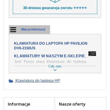
30-dniowa gwarancja zwrotu ⭐⭐⭐⭐⭐
Więcej informacji
KLAWIATURA DO LAPTOPA HP PAVILION
DV6-2150US
KLAWIATURY W NASZYM E-SKLEPIE.
Jest Twoja stara klawiatura do laptopa
Cały opis
HP Pavilion dv6-2150us mechanicznie
uszkodzona, polałeś ją płynem, który
spowodował iż klawisze nie wracają do
Klawiatura do laptopa HP
swojej pozycji? Kup nową klawiaturę,
która będzie pracowała jak powinna.
Oferujemy oryginalne klawiatury w
czeskiej lokalizacji od wszystkich
światowach producentów. Na naszej
Informacje
Nasze oferty
stronie internetowej ją znajdziesz za