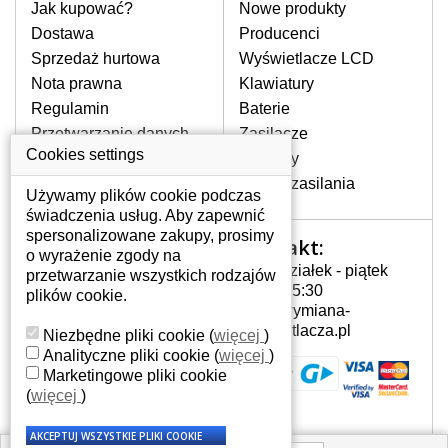
pomocy wyszukiwarki. Wystarczy znać
Jak kupować?
Nowe produkty
model laptopa. Przy każdej klawiaturze
Dostawa
Producenci
nie może brakować szczególowe zdjęcie
Sprzedaż hurtowa
Wyświetlacze LCD
do aktualnego stanu naszego magazynu.
Nota prawna
Klawiatury
Regulamin
Baterie
W JAKI SPOSÓB MOŻE SIĘ
Przetwarzanie danych
Zasilacze
PRZEJAWIAĆ USTERKA
osobowych
Cookies settings
Zawiasy
KLAWIATURY?
Gdzie nas znajdziesz
Złącza zasilania
Częstymi objawami są pomijanie liter
Używamy plików cookie podczas
czy wyświetlanie innych liter oraz
świadczenia usług. Aby zapewnić
dublowanie tych samych znaków. W
spersonalizowane zakupy, prosimy
Kontakt:
Twoje konto
przypadku podlicia klawisze nie
o wyrażenie zgody na
Poniedziałek - piątek
powrócą do pierwotnej pozycji. Albo
przetwarzanie wszystkich rodzajów
Twoje konto
7:00 - 15:30
też uszkodzenie mechaniczne, np.
plików cookie.
Dane osobowe
info@wymiana-
wyłamane klawisze.
Adresy
wyswietlacza.pl
Niezbędne pliki cookie
(
więcej
)
Historia zamówień
Analityczne pliki cookie
(
więcej
)
Marketingowe pliki cookie
JAK TO DZIAŁA?
(
więcej
)
Klawiatura składa się z kilku
warstw folii, z których przewodzą
przewodzące warstwy.