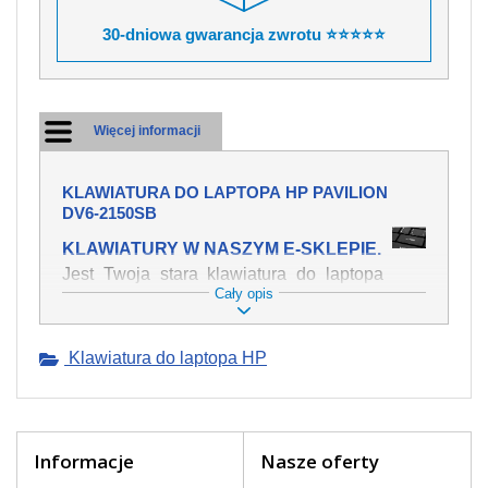
30-dniowa gwarancja zwrotu ⭐⭐⭐⭐⭐
Więcej informacji
KLAWIATURA DO LAPTOPA HP PAVILION
DV6-2150SB
KLAWIATURY W NASZYM E-SKLEPIE.
Jest Twoja stara klawiatura do laptopa
Cały opis
HP Pavilion dv6-2150sb mechanicznie
uszkodzona, polałeś ją płynem, który
spowodował iż klawisze nie wracają do
Klawiatura do laptopa HP
swojej pozycji? Kup nową klawiaturę,
która będzie pracowała jak powinna.
Oferujemy oryginalne klawiatury w
czeskiej lokalizacji od wszystkich
światowach producentów. Na naszej
Informacje
Nasze oferty
stronie internetowej ją znajdziesz za