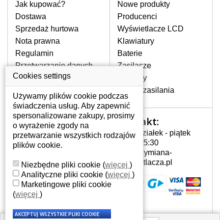
pomocy wyszukiwarki. Wystarczy znać
Jak kupować?
Nowe produkty
model laptopa. Przy każdej klawiaturze
Dostawa
Producenci
nie może brakować szczególowe zdjęcie
Sprzedaż hurtowa
Wyświetlacze LCD
do aktualnego stanu naszego magazynu.
Nota prawna
Klawiatury
Regulamin
Baterie
W JAKI SPOSÓB MOŻE SIĘ
Przetwarzanie danych
Zasilacze
PRZEJAWIAĆ USTERKA
osobowych
Cookies settings
Zawiasy
KLAWIATURY?
Gdzie nas znajdziesz
Złącza zasilania
Częstymi objawami są pomijanie liter
Używamy plików cookie podczas
czy wyświetlanie innych liter oraz
świadczenia usług. Aby zapewnić
dublowanie tych samych znaków. W
spersonalizowane zakupy, prosimy
Kontakt:
Twoje konto
przypadku podlicia klawisze nie
o wyrażenie zgody na
Poniedziałek - piątek
powrócą do pierwotnej pozycji. Albo
przetwarzanie wszystkich rodzajów
Twoje konto
7:00 - 15:30
też uszkodzenie mechaniczne, np.
plików cookie.
Dane osobowe
info@wymiana-
wyłamane klawisze.
Adresy
wyswietlacza.pl
Niezbędne pliki cookie
(
więcej
)
Historia zamówień
Analityczne pliki cookie
(
więcej
)
Marketingowe pliki cookie
JAK TO DZIAŁA?
(
więcej
)
Klawiatura składa się z kilku
warstw folii, z których przewodzą
przewodzące warstwy.