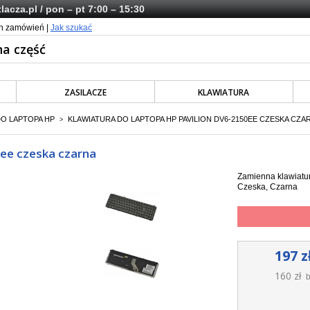
lacza.pl
/ pon – pt 7:00 – 15:30
ch zamówień |
Jak szukać
ZASILACZE
KLAWIATURA
DO LAPTOPA HP
KLAWIATURA DO LAPTOPA HP PAVILION DV6-2150EE CZESKA CZA
>
0ee czeska czarna
Zamienna klawiatur
Czeska, Czarna
197 z
160 zł
b