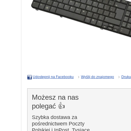
Wyślij do znajomego
Druku
Udostępnij na Facebooku
Możesz na nas
polegać 👍
Szybka dostawa za
pośrednictwem Poczty
Polskiej i InPost. Tysiące