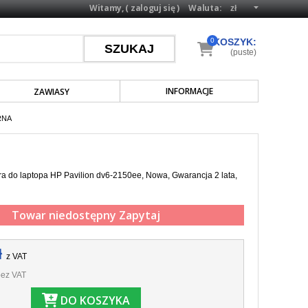
Witamy, (
zaloguj się
)
Waluta:
0
KOSZYK:
(puste)
INFORMACJE
ZAWIASY
RNA
a do laptopa HP Pavilion dv6-2150ee, Nowa, Gwarancja 2 lata,
Towar niedostępny
Zapytaj
ł
z VAT
ez VAT
DO KOSZYKA