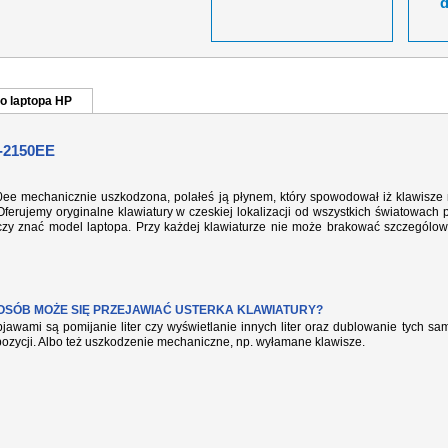
o laptopa HP
-2150EE
50ee mechanicznie uszkodzona, polałeś ją płynem, który spowodował iż klawisze 
ferujemy oryginalne klawiatury w czeskiej lokalizacji od wszystkich światowach 
rczy znać model laptopa. Przy każdej klawiaturze nie może brakować szczególow
POSÓB MOŻE SIĘ PRZEJAWIAĆ USTERKA KLAWIATURY?
jawami są pomijanie liter czy wyświetlanie innych liter oraz dublowanie tych s
pozycji. Albo też uszkodzenie mechaniczne, np. wyłamane klawisze.