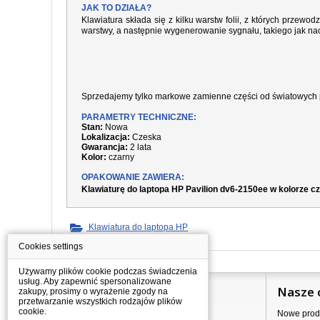
JAK TO DZIAŁA?
Klawiatura składa się z kilku warstw folii, z których prze
warstwy, a następnie wygenerowanie sygnału, takiego jak nac
Sprzedajemy tylko markowe zamienne części od światowych 
PARAMETRY TECHNICZNE:
Stan:
Nowa
Lokalizacja:
Czeska
Gwarancja:
2 lata
Kolor:
czarny
OPAKOWANIE ZAWIERA:
Klawiaturę do laptopa HP Pavilion dv6-2150ee w kolorze 
Klawiatura do laptopa HP
Cookies settings
Używamy plików cookie podczas świadczenia
usług. Aby zapewnić spersonalizowane
Informacje
Nasze 
zakupy, prosimy o wyrażenie zgody na
przetwarzanie wszystkich rodzajów plików
cookie.
Jak kupować?
Nowe prod