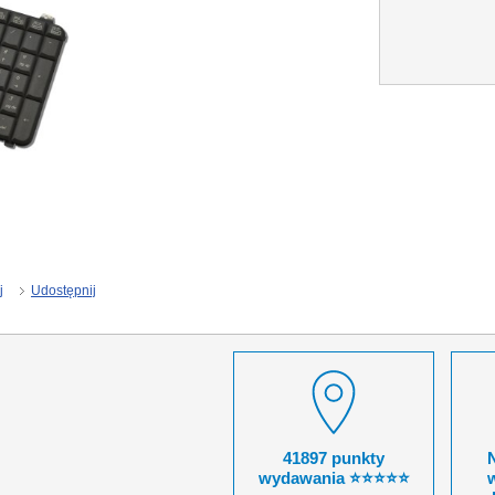
j
Udostępnij
41897 punkty
wydawania ⭐⭐⭐⭐⭐
w