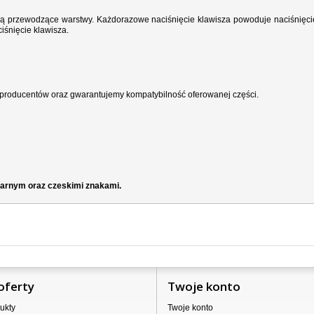
wodzą przewodzące warstwy. Każdorazowe naciśnięcie klawisza powoduje naciśnięci
iśnięcie klawisza.
producentów oraz gwarantujemy kompatybilność oferowanej części.
czarnym oraz czeskimi znakami.
oferty
Twoje konto
ukty
Twoje konto