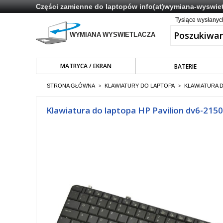
Części zamienne do laptopów
info(at)wymiana-wyswiet
Tysiące wysłany
MATRYCA / EKRAN
BATERIE
STRONA GŁÓWNA
KLAWIATURY DO LAPTOPA
KLAWIATURA 
>
>
Klawiatura do laptopa HP Pavilion dv6-215