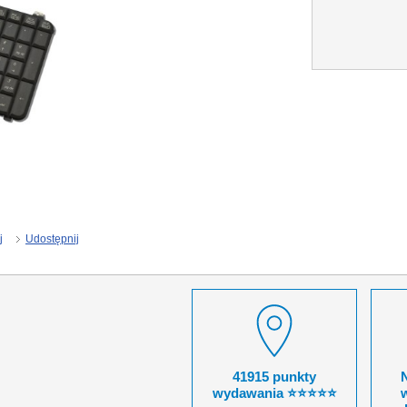
j
Udostępnij
41915 punkty
wydawania ⭐⭐⭐⭐⭐
w