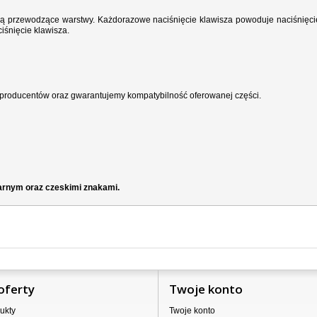
wodzą przewodzące warstwy. Każdorazowe naciśnięcie klawisza powoduje naciśnięci
iśnięcie klawisza.
producentów oraz gwarantujemy kompatybilność oferowanej części.
zarnym oraz czeskimi znakami.
oferty
Twoje konto
ukty
Twoje konto