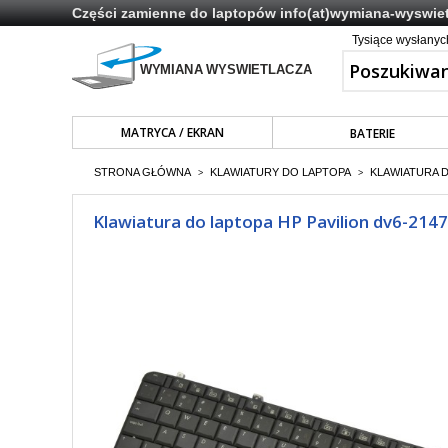
Części zamienne do laptopów
info(at)wymiana-wyswiet
Tysiące wysłany
MATRYCA / EKRAN
BATERIE
STRONA GŁÓWNA
KLAWIATURY DO LAPTOPA
KLAWIATURA 
>
>
Klawiatura do laptopa HP Pavilion dv6-2147