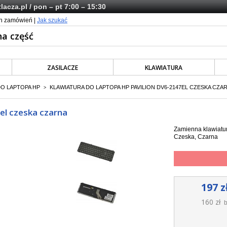
lacza.pl
/ pon – pt 7:00 – 15:30
ch zamówień |
Jak szukać
ZASILACZE
KLAWIATURA
DO LAPTOPA HP
KLAWIATURA DO LAPTOPA HP PAVILION DV6-2147EL CZESKA CZA
>
el czeska czarna
Zamienna klawiatur
Czeska, Czarna
197 z
160 zł
b