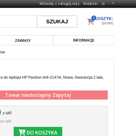
Witamy, (
zaloguj się
)
Waluta:
0
KOSZYK:
(puste)
INFORMACJE
ZAWIASY
RNA
a do laptopa HP Pavilion dv6-2147el, Nowa, Gwarancja 2 lata,
Towar niedostępny
Zapytaj
ł
z VAT
ez VAT
DO KOSZYKA