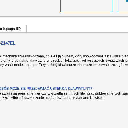
o laptopa HP
-2147EL
el mechanicznie uszkodzona, polałeś ją płynem, który spowodował iż klawisze nie
ujemy oryginalne klawiatury w czeskiej lokalizacji od wszystkich światowach p
rczy znać model laptopa. Przy każdej klawiaturze nie może brakować szczególow
POSÓB MOŻE SIĘ PRZEJAWIAĆ USTERKA KLAWIATURY?
jawami są pomijanie liter czy wyświetlanie innych liter oraz dublowanie tych s
pozycji. Albo też uszkodzenie mechaniczne, np. wyłamane klawisze.