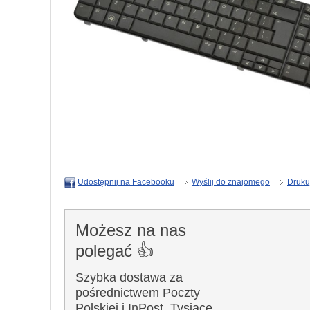
Wyślij do znajomego
Druku
Udostępnij na Facebooku
Możesz na nas
polegać 👍
Szybka dostawa za
pośrednictwem Poczty
Polskiej i InPost. Tysiące